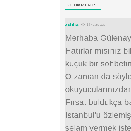
3
COMMENTS
zeliha
13 years ago
Merhaba Gülenay
Hatırlar mısınız
küçük bir sohbeti
O zaman da söyled
okuyucularınızda
Fırsat buldukça b
İstanbul’u özlemi
selam vermek ist