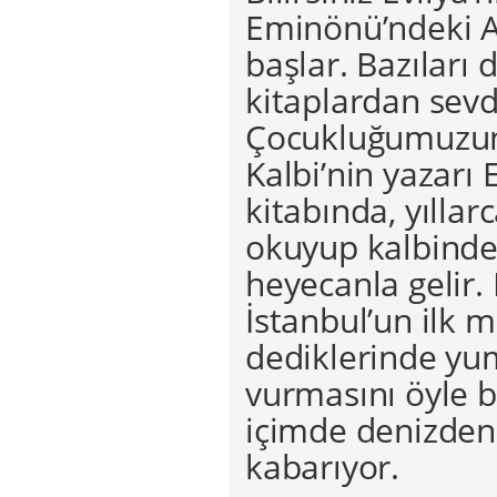
Eminönü’ndeki A
başlar. Bazıları 
kitaplardan sevda
Çocukluğumuzun
Kalbi’nin yazarı
kitabında, yıllarc
okuyup kalbinde 
heyecanla gelir
İstanbul’un ilk m
dediklerinde yu
vurmasını öyle b
içimde denizden
kabarıyor.