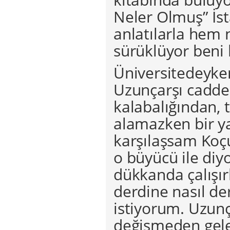
Neler Olmuş” İst
anlatılarla hem 
sürüklüyor beni 
Üniversitedeyke
Uzunçarşı cadde
kalabalığından, 
alamazken bir y
karşılaşsam Koçu
o büyücü ile diy
dükkanda çalışı
derdine nasıl de
istiyorum. Uzun
değişmeden gele