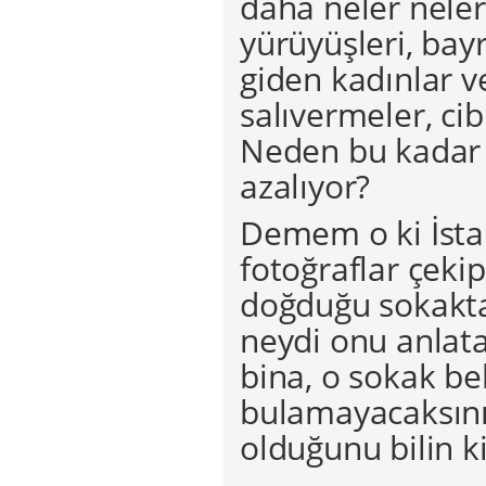
daha neler neler…
yürüyüşleri, ba
giden kadınlar v
salıvermeler, cib
Neden bu kadar a
azalıyor?
Demem o ki İstan
fotoğraflar çeki
doğduğu sokakta
neydi onu anlatan
bina, o sokak be
bulamayacaksınız
olduğunu bilin k