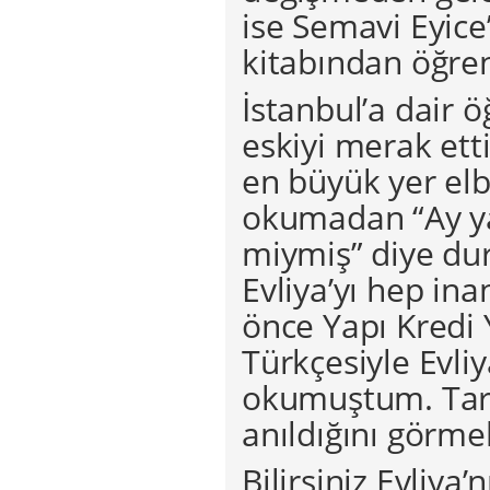
ise Semavi Eyice
kitabından öğre
İstanbul’a dair 
eskiyi merak ett
en büyük yer elbe
okumadan “Ay y
miymiş” diye dur
Evliya’yı hep ina
önce Yapı Kredi
Türkçesiyle Evli
okumuştum. Tarih
anıldığını görme
Bilirsiniz Evliya