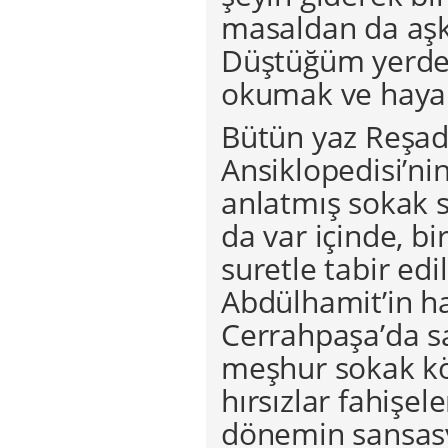
masaldan da aşk
Düştüğüm yerden 
okumak ve hayal
Bütün yaz Reşad
Ansiklopedisi’ni
anlatmış sokak 
da var içinde, bi
suretle tabir edil
Abdülhamit’in ha
Cerrahpaşa’da s
meşhur sokak köp
hırsızlar fahişel
dönemin sansasy