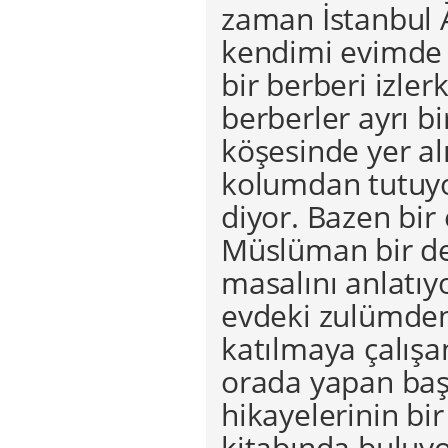
zaman İstanbul 
kendimi evimde 
bir berberi izle
berberler ayrı 
köşesinde yer alı
kolumdan tutuyo
diyor. Bazen bir 
Müslüman bir deli
masalını anlatı
evdeki zulümden 
katılmaya çalışa
orada yapan baş
hikayelerinin bi
kitabında buluyo