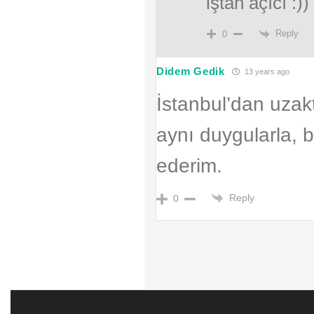
iştah açıcı :)
Reply
0
Didem Gedik
13 years ago
İstanbul’dan uzak
aynı duygularla, b
ederim.
Reply
0