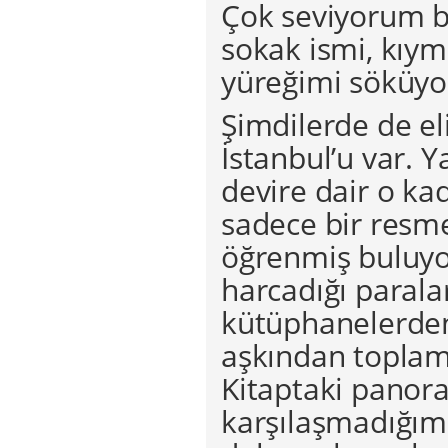
Çok seviyorum bu
sokak ismi, kıym
yüreğimi söküyo
Şimdilerde de el
İstanbul’u var. Y
devire dair o kad
sadece bir resm
öğrenmiş buluyo
harcadığı parala
kütüphanelerden 
aşkından toplamı
Kitaptaki panor
karşılaşmadığımı