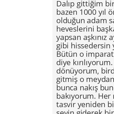
Dalıp gittiğim bi
bazen 1000 yıl ö
olduğun adam s
heveslerini başk
yapsan aşkınız 
gibi hissedersin 
Bütün o imparat
diye kırılıyorum
dönüyorum, bird
gitmiş o meydan
bunca nakış bunc
bakıyorum. Her r
tasvir yeniden b
şeyin giderek bi