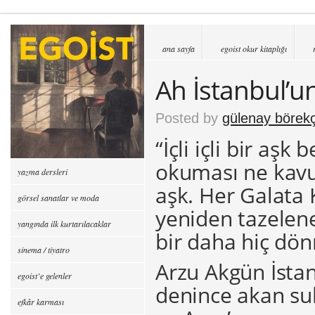
ana sayfa
egoist okur kitaplığı
Ah İstanbul’
Posted by
gülenay börekç
“İçli içli bir aş
okuması ne kavu
yazma dersleri
aşk. Her Galata
görsel sanatlar ve moda
yeniden tazelene
yangında ilk kurtarılacaklar
bir daha hiç dön
sinema / tiyatro
Arzu Akgün İstanb
egoist’e gelenler
denince akan sul
efkâr karması