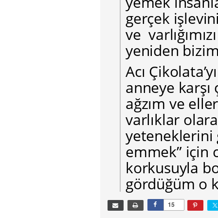
yemek insanla
gerçek işlevin
ve varlığımızı
yeniden bizim
Acı Çikolata’y
anneye karşı 
ağzım ve ell
varlıklar olar
yeteneklerini 
emmek” için c
korkusuyla b
gördüğüm o k
15