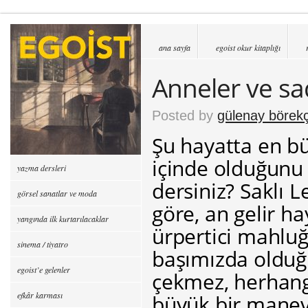
ana sayfa
egoist okur kitaplığı
Anneler ve sad
Posted by
gülenay börekç
Şu hayatta en bü
içinde olduğunu
yazma dersleri
dersiniz? Saklı L
görsel sanatlar ve moda
göre, an gelir ha
yangında ilk kurtarılacaklar
ürpertici mahlu
sinema / tiyatro
başımızda olduğ
egoist’e gelenler
çekmez, herhang
efkâr karması
büyük bir manevra