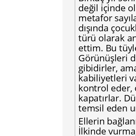
değil içinde o
metafor sayıl
dışında çocuk
türü olarak a
ettim. Bu tüyl
Görünüşleri d
gibidirler, a
kabiliyetleri v
kontrol eder, 
kapatırlar. D
temsil eden u
Ellerin bağla
İlkinde vurma,