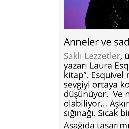
Anneler ve sadı
Saklı Lezzetler
, 
yazarı Laura Esq
kitap”. Esquivel 
sevgiyi ortaya k
düşünüyor. Ve m
olabiliyor… Aşkı
sığınağı. Sıcak bi
Aşağıda tasarımı