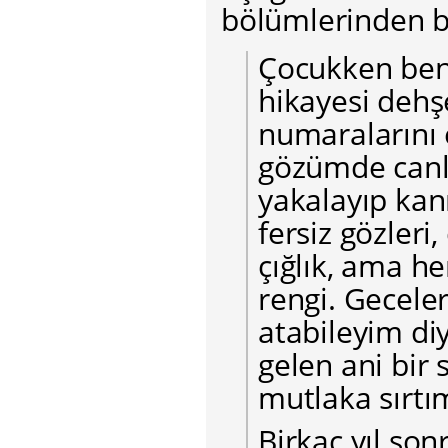
bölümlerinden bir
Çocukken beni
hikayesi dehş
numaralarını 
gözümde canl
yakalayıp kan
fersiz gözleri
çığlık, ama he
rengi. Gecele
atabileyim di
gelen ani bir
mutlaka sırtı
Birkaç yıl son