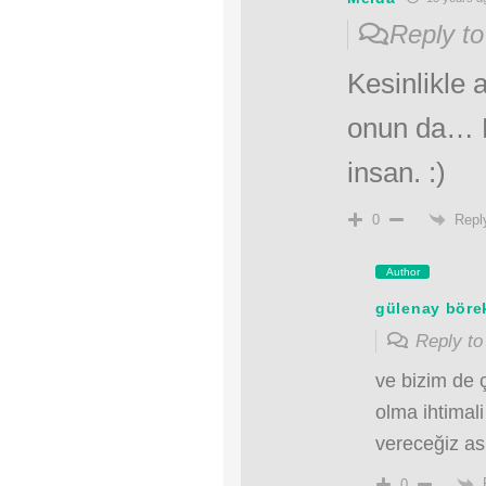
Reply t
Kesinlikle 
onun da… B
insan. :)
Repl
0
Author
gülenay böre
Reply t
ve bizim de 
olma ihtimal
vereceğiz as
0