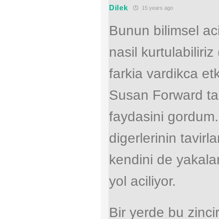
Dilek
15 years ago
Bunun bilimsel aci
nasil kurtulabilir
farkia vardikca etk
Susan Forward tar
faydasini gordum. 
digerlerinin tavirl
kendini de yakal
yol aciliyor.
Bir yerde bu zinci