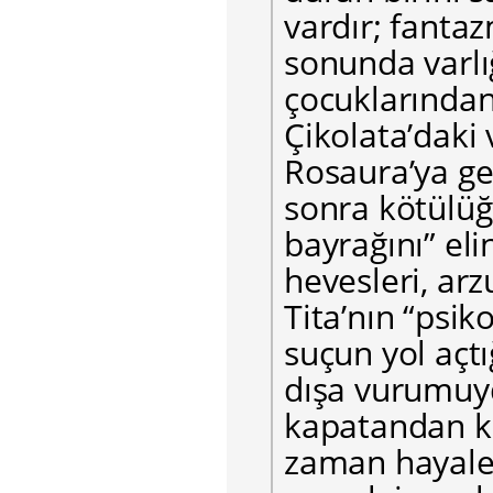
vardır; fantaz
sonunda varlığı
çocuklarından 
Çikolata’daki 
Rosaura’ya ge
sonra kötülüğ
bayrağını” eli
hevesleri, arz
Tita’nın “psik
suçun yol açtı
dışa vurumuy
kapatandan ku
zaman hayale