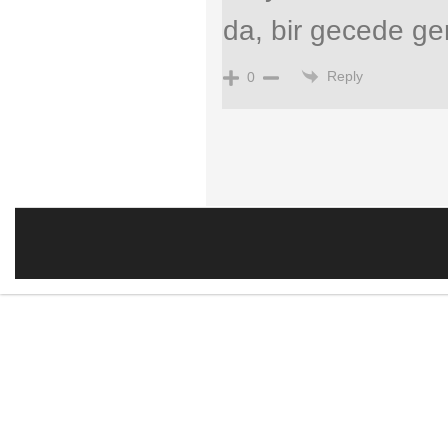
da, bir gecede g
Reply
0