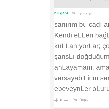
biLgeSu
15 years ago
sanırım bu cadı a
Kendi eLLeri bağL
kuLLanıyorLar; ç
şansLı doğduğum 
anLayamam. ama e
varsayabiLirim sa
ebeveynLer oLuru
Reply
0