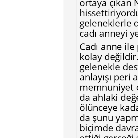
ortaya çıkan N
hissettiriyor
geleneklerle 
cadı anneyi y
Cadı anne ile
kolay değildir
gelenekle des
anlayışı peri 
memnuniyet d
da ahlaki değ
ölünceye kad
da şunu yapm
biçimde davra
ettiği gerçeği