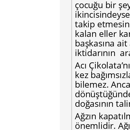
çocuğu bir şe
ikincisindeyse
takip etmesin
kalan eller kar
başkasına ait
iktidarının a
Acı Çikolata’n
kez bağımsızla
bilemez. Anca
dönüştüğünde,
doğasının tali
Ağzın kapatıl
önemlidir. Ağ