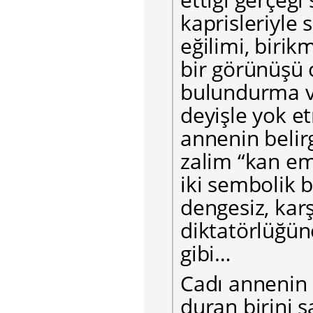
kaprisleriyle 
eğilimi, birik
bir görünüşü 
bulundurma v
deyişle yok et
annenin belirg
zalim “kan emi
iki sembolik b
dengesiz, kar
diktatörlüğüne
gibi…
Cadı annenin 
duran birini s