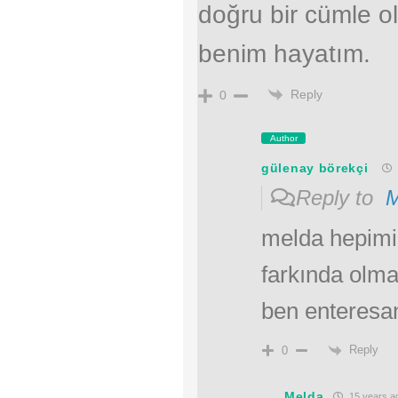
doğru bir cümle ol
benim hayatım.
Reply
0
Author
gülenay börekçi
Reply to
M
melda hepimizi
farkında olma
ben enteresa
Reply
0
Melda
15 years a