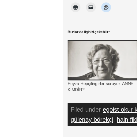
Bunlar da ilginizi çekebilir :
Feyza Hepçilingirler soruyor: ANNE
KİMDİR?
Filed under
egoist okur k
gülenay börekçi
,
hain fiki