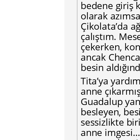
bedene giriş k
olarak azıms
Çikolata’da ağ
çalıştım. Mese
çekerken, kon
ancak Chenca’n
besin aldığın
Tita’ya yardım
anne çıkarmış
Guadalup yani
besleyen, besi
sessizlikte bi
anne imgesi… 