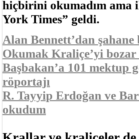
hiçbirini okumadım ama i
York Times” geldi.
Alan Bennett’dan şahane b
Okumak Kraliçe’yi bozar
Başbakan’a 101 mektup g
röportajı
R. Tayyip Erdoğan ve Ba
okudum
Krallar ve kraliçeler d