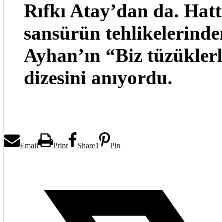
Rıfkı Atay’dan da. Hatt
sansürün tehlikelerinde
Ayhan’ın “Biz tüzükler
dizesini anıyordu.
Email
Print
Share
1
Pin