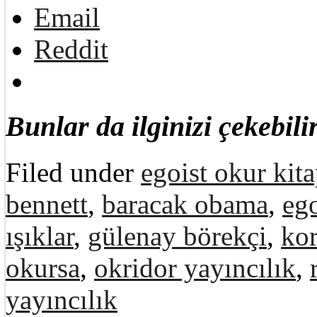
Email
Reddit
Bunlar da ilginizi çekebilir
Filed under
egoist okur kita
bennett
,
baracak obama
,
eg
ışıklar
,
gülenay börekçi
,
kor
okursa
,
okridor yayıncılık
,
yayıncılık