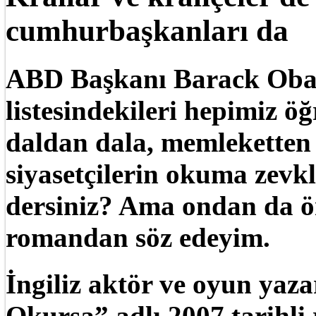
cumhurbaşkanları da
ABD Başkanı Barack Obam
listesindekileri hepimiz 
daldan dala, memleketten
siyasetçilerin okuma zevk
dersiniz? Ama ondan da ön
romandan söz edeyim.
İngiliz aktör ve oyun yaza
Okursa” adlı 2007 tarihli 