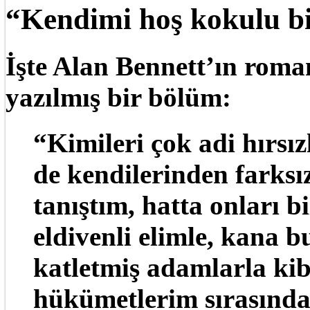
“Kendimi hoş kokulu b
İşte Alan Bennett’ın roma
yazılmış bir bölüm:
“Kimileri çok adi hırsızl
de kendilerinden farksı
tanıştım, hatta onları b
eldivenli elimle, kana b
katletmiş adamlarla kib
hükümetlerim sırasında,