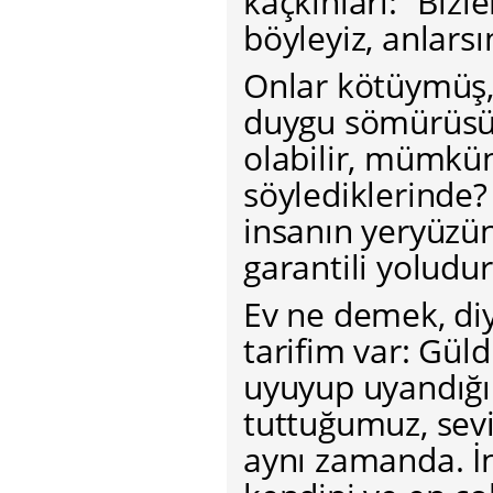
kaçkınları: “Bizl
böyleyiz, anlarsı
Onlar kötüymüş, 
duygu sömürüsü 
olabilir, mümkü
söylediklerinde?
insanın yeryüzü
garantili yoludur
Ev ne demek, di
tarifim var: Gül
uyuyup uyandığı
tuttuğumuz, sevi
aynı zamanda. İ