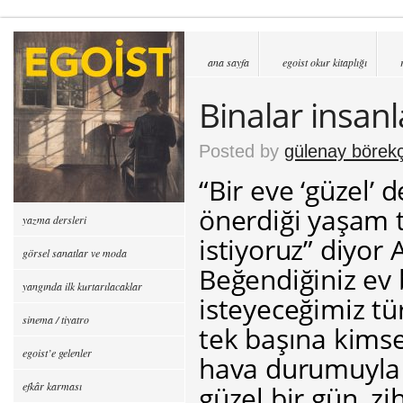
ana sayfa
egoist okur kitaplığı
Binalar insan
Posted by
gülenay börekç
“Bir eve ‘güzel’ 
önerdiği yaşam t
yazma dersleri
istiyoruz” diyor 
görsel sanatlar ve moda
Beğendiğiniz ev 
yangında ilk kurtarılacaklar
isteyeceğimiz tü
sinema / tiyatro
tek başına kimse
egoist’e gelenler
hava durumuyla ka
efkâr karması
güzel bir gün, 