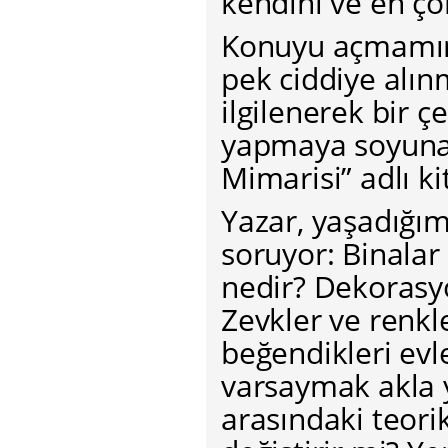
kendini ve en ço
Konuyu açmamın 
pek ciddiye alın
ilgilenerek bir ç
yapmaya soyunan
Mimarisi” adlı ki
Yazar, yaşadığımı
soruyor: Binalar
nedir? Dekorasy
Zevkler ve renkle
beğendikleri evle
varsaymak akla ya
arasındaki teorik