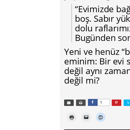
“Evimizde bağ
boş. Sabır yük
dolu raflarımı
Bugünden sonra
Yeni ve henüz “bo
eminim: Bir evi 
değil aynı zaman
değil mi?
1