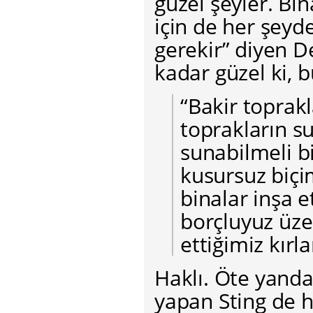
güzel şeyler. Bi
için de her şeyd
gerekir” diyen D
kadar güzel ki, 
“Bakir toprakl
toprakların s
sunabilmeli b
kusursuz biçi
binalar inşa e
borçluyuz üze
ettiğimiz kırl
Haklı. Öte yanda
yapan Sting de h