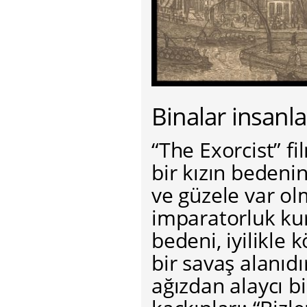
Binalar insanl
“The Exorcist” f
bir kızın bedeni
ve güzele var o
imparatorluk kur
bedeni, iyilikle
bir savaş alanıd
ağızdan alaycı b