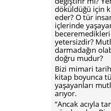
değiştirir mi? Ye
döküldüğü için 
eder? O tür insa
içlerinde yaşayan
beceremedikleri
yetersizdir? Mut
darmadağın olab
doğru mudur?
Bizi mimari tarih
kitap boyunca tü
yaşayanları mutl
arıyor.
“Ancak acıyla t