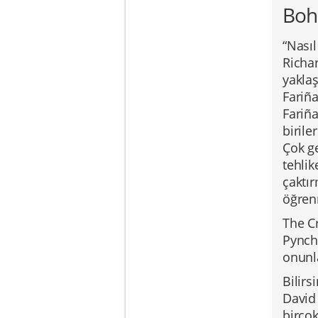
Bohe
“Nası
Richar
yaklaş
Fariña
Fariñ
biril
Çok g
tehlik
çaktı
öğren
The Cr
Pynch
onunla
Bilirs
David
birçok