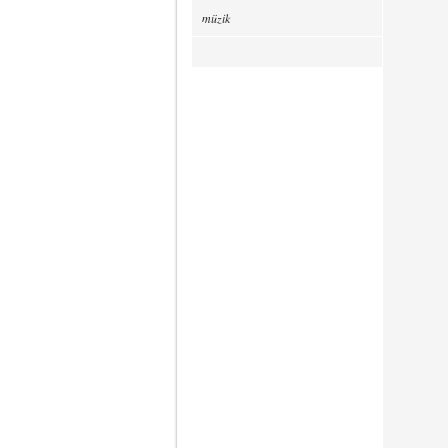
müzik