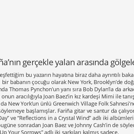
ña’nın gerçekle yalan arasında gölge
eşfettiğim bu yazarın hayatına biraz daha ayrıntılı baka
ı bir babanın çocuğu olarak New York, Brooklyn’de doğa
rında Thomas Pynchon’un yanı sıra Bob Dylan’la da ark
onun aracılığıyla Joan Baez’in kız kardeşi Mimi ile tanı
 da New York’un ünlü Greenwich Village Folk Sahnesi’
söylemeye başlamışlar. Fariña gitar ve santur da çalıyo
ay” ve “Reflections in a Crystal Wind” adlı iki albümleri 
ugüne sonradan Joan Baez ve Johnny Cash’in de söyledi
Up Your Sorrows” adlı iki şarkıları kalmış sadece.