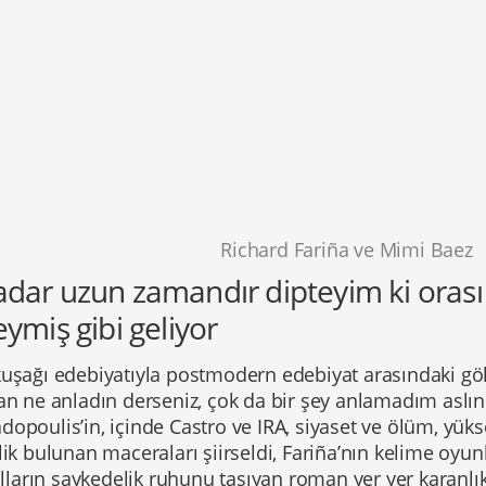
Richard Fariña ve Mimi Baez
adar uzun zamandır dipteyim ki orası
eymiş gibi geliyor
kuşağı edebiyatıyla postmodern edebiyat arasındaki gö
tan ne anladın derseniz, çok da bir şey anlamadım asl
opoulis’in, içinde Castro ve IRA, siyaset ve ölüm, yü
lik bulunan maceraları şiirseldi, Fariña’nın kelime oy
yılların saykedelik ruhunu taşıyan roman yer yer karanlık