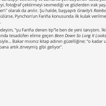
yi, fotoğraf çektirmeyi sevmediği ve gözlerden ırak ya
er’ı” olarak da anılır. Şu halde, başyapıtı
Gravity’s Rainb
ülürse, Pynchon’un Fariña konusunda ilk kulak verilme
.
 edeyim, “şu Fariña denen tip”le ben de yeni tanıştım. İ
ında tesadüfen elime geçen
Been Down So Long It Looks
siyle… Bakar mısınız kitap adının güzelliğine; “o kadar
bana artık zirveymiş gibi geliyor”.