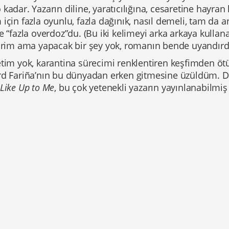
kadar. Yazarın diline, yaratıcılığına, cesaretine hayra
için fazla oyunlu, fazla dağınık, nasıl demeli, tam da a
e “fazla overdoz”du. (Bu iki kelimeyi arka arkaya kullan
lirim ama yapacak bir şey yok, romanın bende uyandırdı
etim yok, karantina sürecimi renklentiren keşfimden öt
rd Fariña’nın bu dünyadan erken gitmesine üzüldüm. 
Like Up to Me
, bu çok yetenekli yazarın yayınlanabilmiş