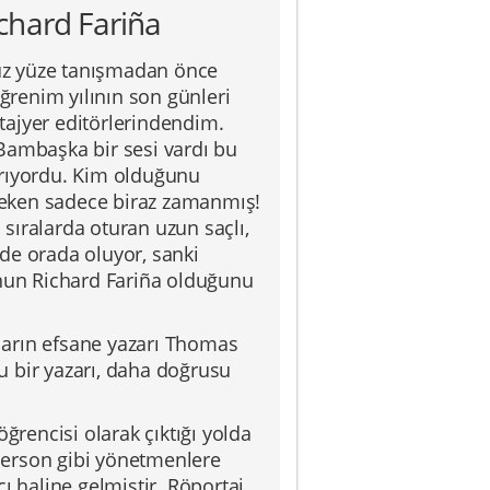
ichard Fariña
üz yüze tanışmadan önce
öğrenim yılının son günleri
stajyer editörlerindendim.
. Bambaşka bir sesi vardı bu
ırıyordu. Kim olduğunu
reken sadece biraz zamanmış!
sıralarda oturan uzun saçlı,
ilde orada oluyor, sanki
Onun Richard Fariña olduğunu
pların efsane yazarı Thomas
u bir yazarı, daha doğrusu
ğrencisi olarak çıktığı yolda
derson gibi yönetmenlere
ı haline gelmiştir. Röportaj