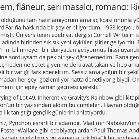
m, flâneur, seri masalcı, romancı: R
l olduğunu tam hatırlamıyorum ama açıkçası onunla y
d Fariña hakkında bir şeyler biliyordum. 1958 kışıydı, 
mıştı. Üniversitenin edebiyat dergisi Cornell Writer’ın 
 adında birinden sık sık yeni öyküler, şiirler geliyordu
a’nın, bilinmeyen bir dünyadan geliyormuş hissi uyand
erine sorduysam da pek bir şey öğrenemedim. Bana ge
eçmeden ne ceket giyen ne de kravat takan ve hep arka 
eli bir varlığı fark edecektim. Sessiz ama yoğun bir şek
rmadan her şeyi gözlemliyor hatta denetliyor gibiydi. 
mem için epey zaman geçmesi gerekti.”
ying of Lot 49, Inherent ve Gravity’s Rainbow gibi kita
on’un bir yazısından aldım bu cümleleri. Hayran olduğ
 ilk tanıştığı gençlik günlerini anlatıyordu.
iniz, Pynchon esrarlı bir adamdır. Vladimir Nabokov’un ö
 Foster Wallace gibi edebiyatçılardan Paul Thomas An
 sanatçıyı etkilemiş ve zamanla çok büyük bir edebiyatç