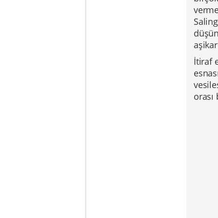
verme
Saling
düşün
aşikar
İtiraf
esnas
vesile
orası 