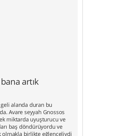
 bana artık
lgeli alanda duran bu
ında. Avare seyyah Gnossos
ksek miktarda uyuşturucu ve
unları baş döndürüyordu ve
 olmakla birlikte eğlenceliydi