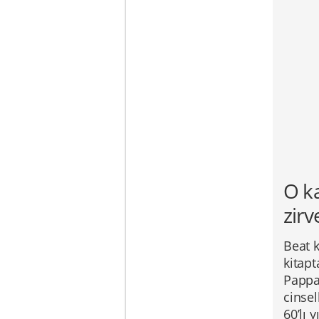
O k
zirv
Beat 
kitap
Pappad
cinsel
60’lı 