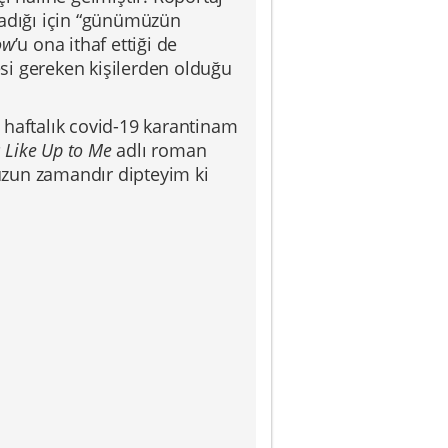
şadığı için “günümüzün
ow
’u ona ithaf ettiği de
si gereken kişilerden olduğu
ki haftalık covid-19 karantinam
 Like Up to Me
adlı roman
 uzun zamandır dipteyim ki