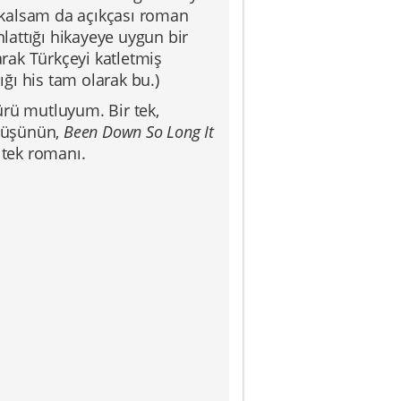
n kalsam da açıkçası roman
nlattığı hikayeye uygun bir
arak Türkçeyi katletmiş
ğı his tam olarak bu.)
ürü mutluyum. Bir tek,
Düşünün,
Been Down So Long It
 tek romanı.