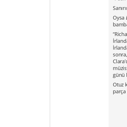
Sanırı
Oysa
bambaş
“Richa
İrlan
İrlan
sonra,
Clara’
müzisy
günü k
Otuz 
parç