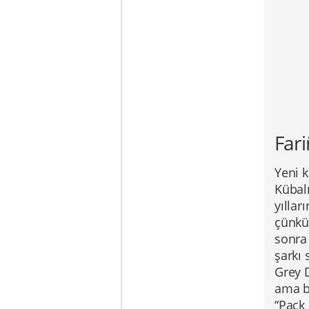
Fari
Yeni k
Kübal
yılla
çünkü 
sonra
şarkı 
Grey D
ama b
“Pack 