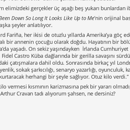
m elimizdeki gerçekler üç aşağı beş yukarı bunlardan i
Been Down So Long It Looks Like Up to Me
’nin orijinal b
ka şeyler anlatılıyor.
rd Fariña, her ikisi de otuzlu yıllarda Amerika’ya göç e
dalı bir annenin çocuğu olarak doğdu. Hayatının bir b
da’da yaşadı. On sekiz yaşındayken İrlanda Cumhuriyet 
 Fidel Castro Küba dağlarında bir gerilla savaşını sürdü
daki çatışmalara dahil oldu. Sonrasında birkaç yıl Londr
enlik, sokak şarkıcılığı, senaryo yazarlığı, oyunculuk, 
urtaracak herhangi bir şeyle sağlıyor. Otuz kilo verdi.”
kilo vermesi kısmının karizmasına pek bir yararı olma
a
Arthur Cravan
tadı alıyorum şahsen, ne dersiniz?