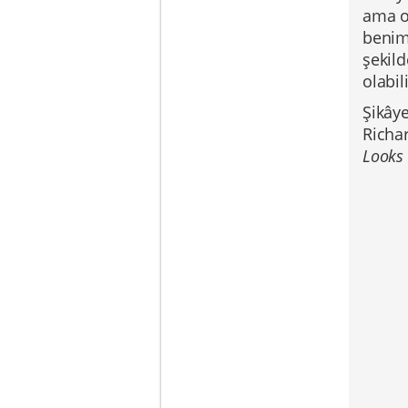
ama o 
benim 
şekild
olabi
Şikây
Richa
Looks 