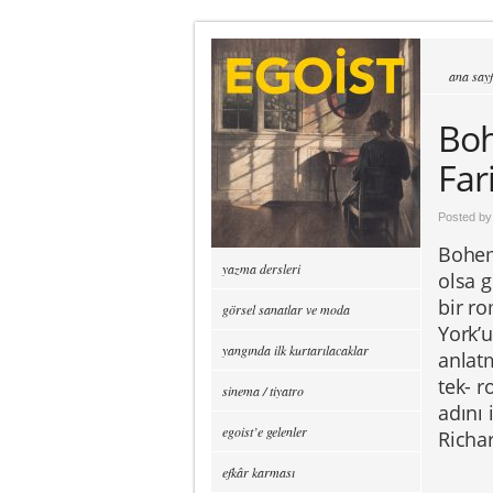
ana say
Boh
Far
Posted b
Bohem
yazma dersleri
olsa 
bir r
görsel sanatlar ve moda
York’u
yangında ilk kurtarılacaklar
anlat
tek- 
sinema / tiyatro
adını 
egoist’e gelenler
Richa
efkâr karması