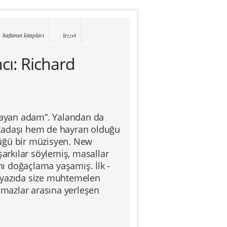
haftanın kitapları
lezzet
cı: Richard
rlayan adam”. Yalandan da
rkadaşı hem de hayran olduğu
düğü bir müzisyen. New
şarkılar söylemiş, masallar
ı doğaçlama yaşamış. İlk -
u yazıda size muhtemelen
ulmazlar arasına yerleşen