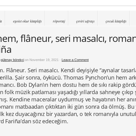
fa
egoist okur kitaplığı
röportaj
çeviri uğraşı
çocuk kitaplığı
em, flâneur, seri masalcı, roman
iña
y
gülenay börekçi
on November 19, 2021 ·
Leave a Comment
. Flâneur. Seri masalcı. Kendi deyişiyle “aynalar tasa
gerilla. Şair sonra, öykücü. Thomas Pynchon’un hem a
omancı. Bob Dylan’ın hem dostu hem de sıkı rakip gör
n folk müzik patlaması yaşadığı yıllarda sahneye çıkıp 
mış. Kendine maceralar uydurmuş ve hayatının her anın
romanı matbaadan çıktıktan iki gün sonra da ölmüş. B
ilk kez duyacağınız bir yazardan, o tek romanıyla unut
rd Fariña
’dan söz edeceğim.