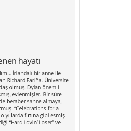
lenen hayatı
lım… İrlandalı bir anne ile
n Richard Fariña. Üniversite
adaş olmuş. Dylan önemli
şmış, evlenmişler. Bir süre
nde beraber sahne almaya,
rmuş. “Celebrations for a
o yıllarda fırtına gibi esmiş
ği “Hard Lovin’ Loser” ve