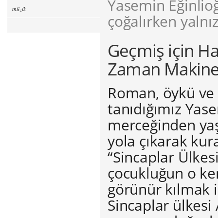
Yasemin Eğinlio
müzik
çoğalırken yalnı
Geçmiş için Hat
Zaman Makine
Roman, öykü ve a
tanıdığımız Yase
merceğinden yaş
yola çıkarak kur
“Sincaplar Ülke
çocukluğun o k
görünür kılmak iç
Sincaplar ülkesi