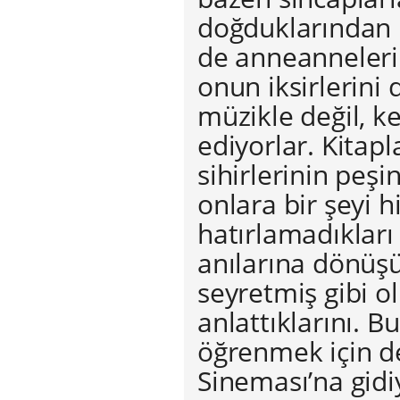
doğduklarından b
de anneannelerin
onun iksirlerini 
müzikle değil, ke
ediyorlar. Kitap
sihirlerinin peş
onlara bir şeyi h
hatırlamadıkları
anılarına dönüş
seyretmiş gibi o
anlattıklarını. 
öğrenmek için de
Sineması’na gidiy