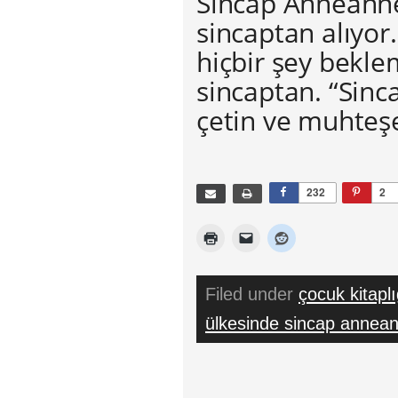
Sincap Anneanne,
sincaptan alıyor
hiçbir şey bekl
sincaptan. “Sin
çetin ve muhteş
232
2
Filed under
çocuk kitaplı
ülkesinde sincap annea