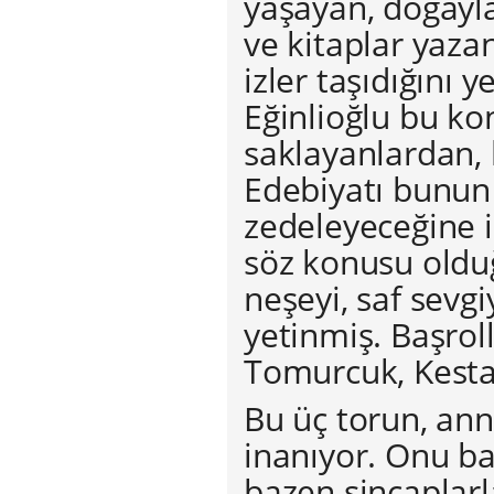
yaşayan, doğayla
ve kitaplar yaz
izler taşıdığını 
Eğinlioğlu bu ko
saklayanlardan,
Edebiyatı bunun 
zedeleyeceğine 
söz konusu olduğ
neşeyi, saf sevg
yetinmiş. Başrol
Tomurcuk, Kesta
Bu üç torun, ann
inanıyor. Onu b
bazen sincaplar