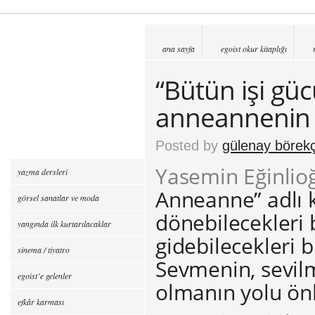
ana sayfa
egoist okur kitaplığı
“Bütün işi gü
anneannenin s
Posted by
gülenay börekç
Yasemin Eğinlio
yazma dersleri
Anneanne” adlı 
görsel sanatlar ve moda
dönebilecekleri 
yangında ilk kurtarılacaklar
gidebilecekleri
sinema / tiyatro
Sevmenin, sevilme
egoist’e gelenler
olmanın yolu önl
efkâr karması