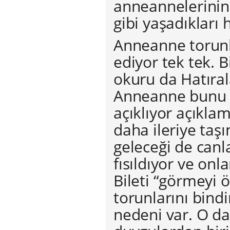
anneannelerinin 
gibi yaşadıkları 
Anneanne torunl
ediyor tek tek. B
okuru da Hatıral
Anneanne bunu na
açıklıyor açıkla
daha ileriye taşı
geleceği de ca
fısıldıyor ve on
Bileti “görmeyi
torunlarını bind
nedeni var. O da