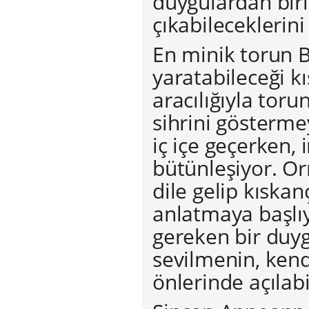
duygulardan biri
çıkabileceklerin
En minik torun 
yaratabileceği 
aracılığıyla toru
sihrini gösterme
iç içe geçerken,
bütünleşiyor. Or
dile gelip kıska
anlatmaya başlıy
gereken bir duy
sevilmenin, kendi
önlerinde açılab