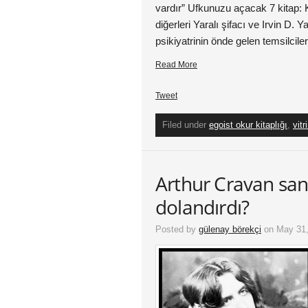
vardır” Ufkunuzu açacak 7 kitap: 
diğerleri Yaralı şifacı ve Irvin D.
psikiyatrinin önde gelen temsilcile
Read More
Tweet
Filed under
egoist okur kitaplığı
,
vitr
Arthur Cravan san
dolandırdı?
Posted by
gülenay börekçi
on May 31,