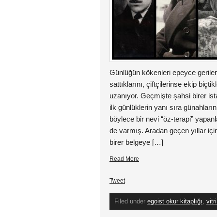
Günlüğün kökenleri epeyce gerilere,
sattıklarını, çiftçilerinse ekip biçti
uzanıyor. Geçmişte şahsi birer ist
ilk günlüklerin yanı sıra günahları
böylece bir nevi “öz-terapi” yapanl
de varmış. Aradan geçen yıllar içi
birer belgeye […]
Read More
Tweet
Filed under
egoist okur kitaplığı
,
vitr