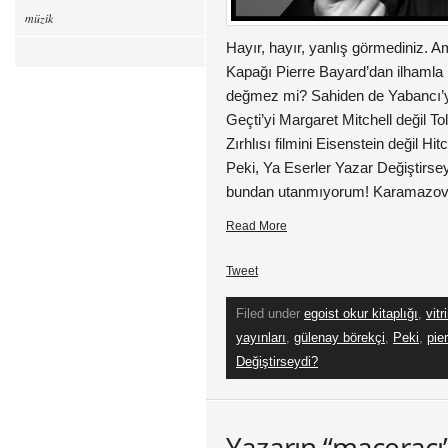
müzik
Hayır, hayır, yanlış görmediniz. Am
Kapağı Pierre Bayard’dan ilhaml
değmez mi? Sahiden de Yabancı’y
Geçti’yi Margaret Mitchell değil T
Zırhlısı filmini Eisenstein değil H
Peki, Ya Eserler Yazar Değiştirs
bundan utanmıyorum! Karamazov
Read More
Tweet
Filed under
egoist okur kitaplığı
,
vitr
yayınları
,
gülenay börekçi
,
Peki
,
pie
Değiştirseydi?
Yazarın “maceracı”