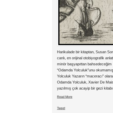
Harikulade bir kitaptan, Susan So
canlı, en orijinal otobiyografik anlatı
minör başyapıttan bahsedeceğim b
“Odamda Yolculuk”unu okumamış
Yolculuk Yazarın “maceracı” olar
Odamda Yolculuk, Xavier De Maist
yazılmış çok acayip bir gezi kitab
Read More
Tweet