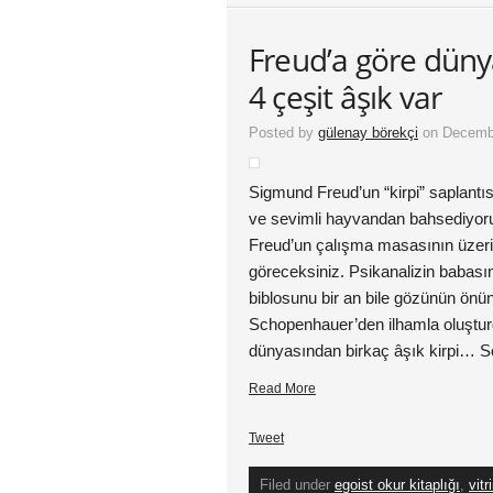
Freud’a göre dünya
4 çeşit âşık var
Posted by
gülenay börekçi
on Decembe
Sigmund Freud’un “kirpi” saplant
ve sevimli hayvandan bahsediyor
Freud’un çalışma masasının üzerin
göreceksiniz. Psikanalizin babasın
biblosunu bir an bile gözünün önü
Schopenhauer’den ilhamla oluşturd
dünyasından birkaç âşık kirpi… Sc
Read More
Tweet
Filed under
egoist okur kitaplığı
,
vitr