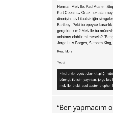
Herman Melville, Paul Auster, Ste
Kurt Cobain… Ortak noktaları neyd
direnişin, sivil itaatsizliğin simgele
Bartleby. Peki bu epeyce karanlı
gerçekte kim? Melville bu mücevh
anlatmış olabilir mi mesela? “Ben
Jorge Luis Borges, Stephen King,
Read More
Tweet
Filed under
egoist okur kitaplığı
,
vitr
börekçi
,
iletişim yayınları
,
jorge luis
melville
,
öteki
,
paul auster
,
stephen 
“Ben yapmadım o y