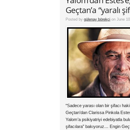
Yalom’dan Estes’e
Geçtan’a “yaralı şif
Posted by
gülenay börekçi
on June 10
“Sadece yarası olan bir şifacı haki
Geçtan’dan Clarissa Pinkola Estes’
Yalom’a psikiyatriyi edebiyatla bul
şifacılara” bakıyoruz… Engin Geç