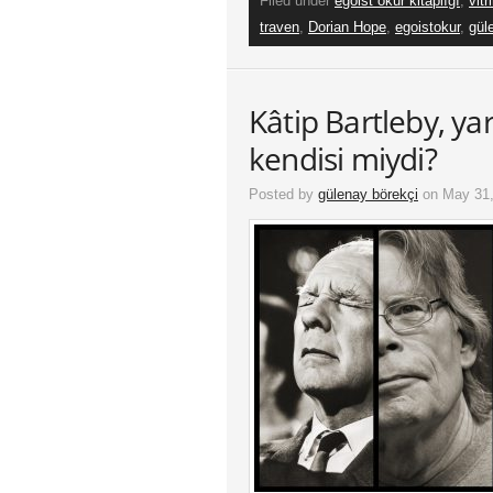
Filed under
egoist okur kitaplığı
,
vitr
traven
,
Dorian Hope
,
egoistokur
,
gül
Kâtip Bartleby, yara
kendisi miydi?
Posted by
gülenay börekçi
on May 31,