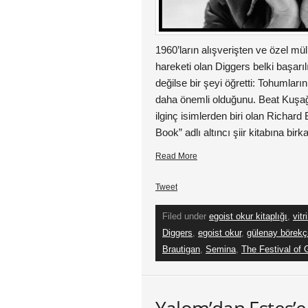
1960’ların alışverişten ve özel mü
hareketi olan Diggers belki başarı
değilse bir şeyi öğretti: Tohumla
daha önemli olduğunu. Beat Kuşağı
ilginç isimlerden biri olan Richard
Book” adlı altıncı şiir kitabına birk
Read More
Tweet
Filed under
egoist okur kitaplığı
,
vitr
Diggers
,
egoist okur
,
gülenay börekç
Brautigan
,
Semina
,
The Festival of 