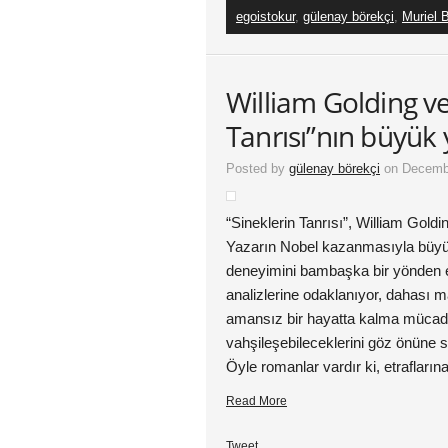
egoistokur
,
gülenay börekçi
,
Muriel 
William Golding ve
Tanrısı”nın büyük y
Posted by
gülenay börekçi
on Decembe
“Sineklerin Tanrısı”, William Goldi
Yazarın Nobel kazanmasıyla büyü
deneyimini bambaşka bir yönden el
analizlerine odaklanıyor, dahası m
amansız bir hayatta kalma mücade
vahşileşebileceklerini göz önüne s
Öyle romanlar vardır ki, etrafların
Read More
Tweet