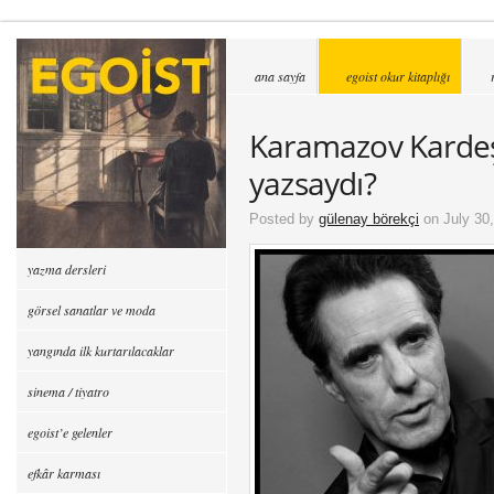
ana sayfa
egoist okur kitaplığı
Karamazov Kardeşl
yazsaydı?
Posted by
gülenay börekçi
on July 30
yazma dersleri
görsel sanatlar ve moda
yangında ilk kurtarılacaklar
sinema / tiyatro
egoist’e gelenler
efkâr karması