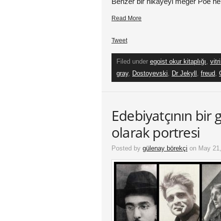
Benzer bir hikayeyi meğer Poe he
Read More
Tweet
Filed under
egoist okur kitaplığı
,
vitr
gray
,
Dostoyevski
,
Dr Jekyll
,
freud
,
Edebiyatçının bir 
olarak portresi
Posted by
gülenay börekçi
on May 21,