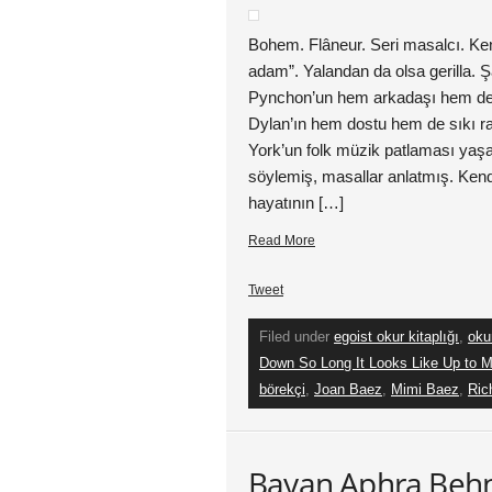
Bohem. Flâneur. Seri masalcı. Ken
adam”. Yalandan da olsa gerilla. 
Pynchon’un hem arkadaşı hem de 
Dylan’ın hem dostu hem de sıkı r
York’un folk müzik patlaması yaşad
söylemiş, masallar anlatmış. Ke
hayatının […]
Read More
Tweet
Filed under
egoist okur kitaplığı
,
oku
Down So Long It Looks Like Up to 
börekçi
,
Joan Baez
,
Mimi Baez
,
Ric
Bayan Aphra Behn,