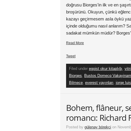
doğrusu Biorges’in ilk ve en şaşırt
broşürünü. Okuyun, çünkü eğlencel
kazayı geçirmesem asla öykü ya
içinde olduğumu nasıl anlarım? Sa
sadakat mümkün müdür? Borges’
Read More
Tweet
Filed under
egoist okur kitaplığı
,
vitr
Biorges
,
Bustos Domecq Vakayiname
Bilmece
,
everest yayınları
,
jorge lui
Bohem, flâneur, se
romancı: Richard 
Posted by
gülenay börekçi
on Novembe