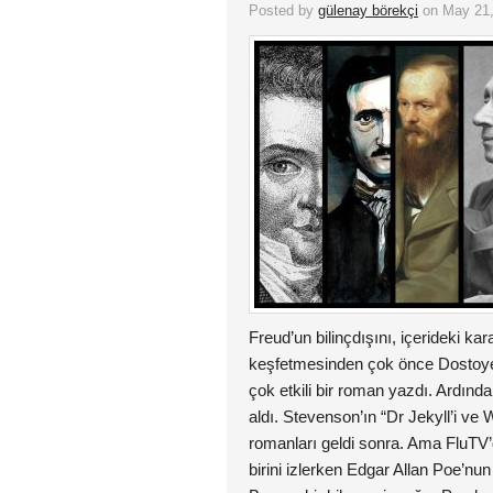
Posted by
gülenay börekçi
on May 21,
Freud’un bilinçdışını, içerideki kar
keşfetmesinden çok önce Dostoye
çok etkili bir roman yazdı. Ardın
aldı. Stevenson’ın “Dr Jekyll’i ve 
romanları geldi sonra. Ama FluTV
birini izlerken Edgar Allan Poe’nu