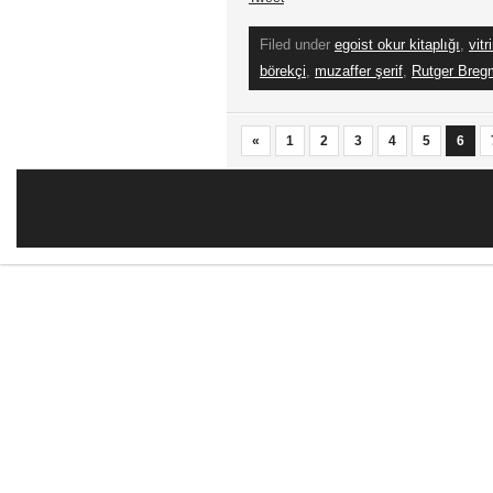
Filed under
egoist okur kitaplığı
,
vitr
börekçi
,
muzaffer şerif
,
Rutger Breg
«
1
2
3
4
5
6