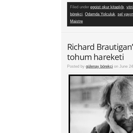
Filed under
egoist okur kitaplığı
,
vitr
börekçi
,
Odamda Yolculuk
,
sel yayın
Maistre
Richard Brautigan’ı
tohum hareketi
Posted by
gülenay börekçi
on June 24