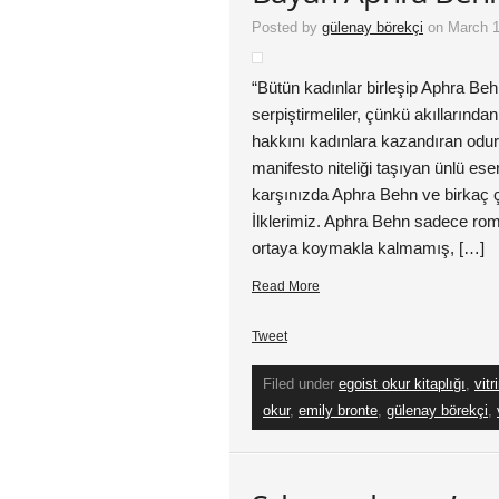
Posted by
gülenay börekçi
on March 1
“Bütün kadınlar birleşip Aphra Beh
serpiştirmeliler, çünkü akılların
hakkını kadınlara kazandıran odur,”
manifesto niteliği taşıyan ünlü ese
karşınızda Aphra Behn ve birkaç ç
İlklerimiz. Aphra Behn sadece roma
ortaya koymakla kalmamış, […]
Read More
Tweet
Filed under
egoist okur kitaplığı
,
vitr
okur
,
emily bronte
,
gülenay börekçi
,