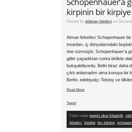
Schopenhauer’a gör
kirpinin bir kirpiy
Posted by
gülenay börekçi
on Decembe
Alman felsefeci Schopenhauer bir v
insanları, iç dünyalarındaki boşluk
öne sürmüştü. Schopenhauer’a gör
gitler yaşadıktan sonra birlikte ola
buluşabiliyordu. Belki biraz daha
çıktı anlamadım ama konuya bir bi
Berlin, edebiyatçı Tolstoy ve tilkil
Read More
Tweet
Filed under
egoist okur kitaplığı
,
vitr
börekçi
,
kirpiler
,
lev tolstoy
,
schopen