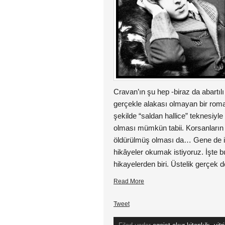
Cravan’ın şu hep -biraz da abartılı
gerçekle alakası olmayan bir roman
şekilde “saldan hallice” teknesiyl
olması mümkün tabii. Korsanların 
öldürülmüş olması da… Gene de ins
hikâyeler okumak istiyoruz. İşte bu
hikayelerden biri. Üstelik gerçek de
Read More
Tweet