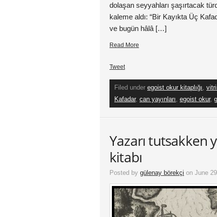
dolaşan seyyahları şaşırtacak tür
kaleme aldı: “Bir Kayıkta Üç Kafa
ve bugün hâlâ […]
Read More
Tweet
Filed under
egoist okur kitaplığı
,
vitr
Kafadar
,
can yayınları
,
egoist okur
,
Yazarı tutsakken y
kitabı
Posted by
gülenay börekçi
on June 29