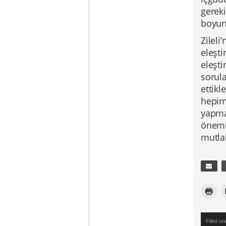
gereki
boyun
Zileli
eleşti
eleşti
sorul
ettikl
hepimi
yapma
öneml
mutl
Filed u