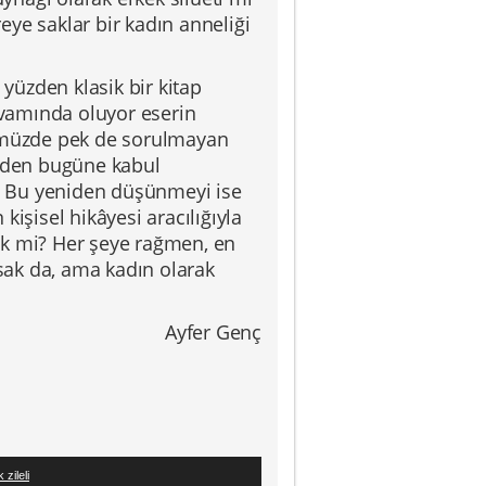
ye saklar bir kadın anneliği
 yüzden klasik bir kitap
 kıvamında oluyor eserin
günümüzde pek de sorulmayan
nden bugüne kabul
e. Bu yeniden düşünmeyi ise
işisel hikâyesi aracılığıyla
ik mi? Her şeye rağmen, en
sak da, ama kadın olarak
Ayfer Genç
 zileli