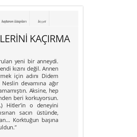
haftanın kitapları
lezzet
ZLERİNİ KAÇIRMA
ulan yeni bir anneydi.
di kızını değil. Annen
vmek için adını Didem
 Neslin devamına ağır
amamıştın. Aksine, hep
nden beri korkuyorsun.
 Hitler’in o deneyini
sınan sacın üstünde,
ktan… Korktuğun başına
uldun.”