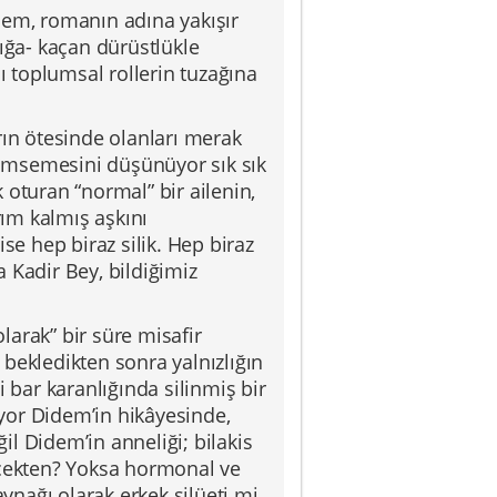
dem, romanın adına yakışır
ığa- kaçan dürüstlükle
ı toplumsal rollerin tuzağına
rın ötesinde olanları merak
ümsemesini düşünüyor sık sık
turan “normal” bir ailenin,
rım kalmış aşkını
se hep biraz silik. Hep biraz
 Kadir Bey, bildiğimiz
arak” bir süre misafir
e bekledikten sonra yalnızlığın
 bar karanlığında silinmiş bir
yor Didem’in hikâyesinde,
l Didem’in anneliği; bilakis
rçekten? Yoksa hormonal ve
aynağı olarak erkek silüeti mi