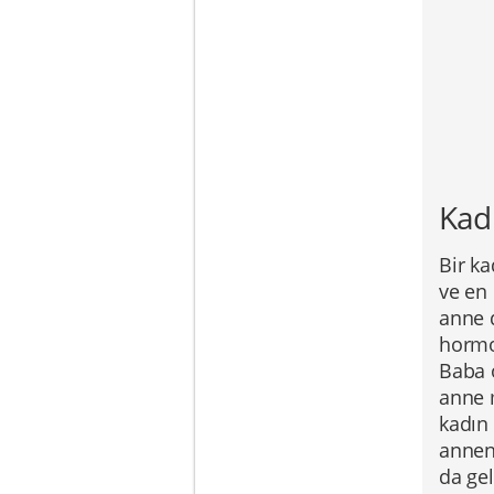
Kadı
Bir ka
ve en 
anne 
hormo
Baba o
anne 
kadın
annen
da gel