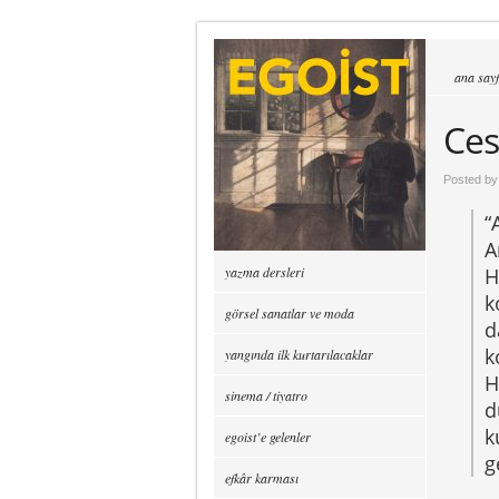
ana say
Ces
Posted b
“
A
yazma dersleri
H
k
görsel sanatlar ve moda
d
k
yangında ilk kurtarılacaklar
H
sinema / tiyatro
d
k
egoist’e gelenler
g
efkâr karması