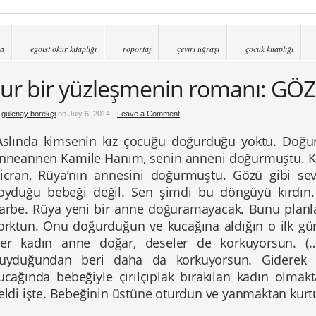
fa
egoist okur kitaplığı
röportaj
çeviri uğraşı
çocuk kitaplığı
ur bir yüzleşmenin romanı: GÖ
y
gülenay börekçi
on July 6, 2014 ·
Leave a Comment
Aslında kimsenin kız çocuğu doğurduğu yoktu. Doğur
nneannen Kamile Hanım, senin anneni doğurmuştu. Ken
icran, Rüya’nın annesini doğurmuştu. Gözü gibi se
oyduğu bebeği değil. Sen şimdi bu döngüyü kırdın.
arbe. Rüya yeni bir anne doğuramayacak. Bunu planl
orktun. Onu doğurduğun ve kucağına aldığın o ilk gü
er kadın anne doğar, deseler de korkuyorsun. (…)
uyduğundan beri daha da korkuyorsun. Giderek ı
ucağında bebeğiyle çırılçıplak bırakılan kadın olma
eldi işte. Bebeğinin üstüne oturdun ve yanmaktan kurt