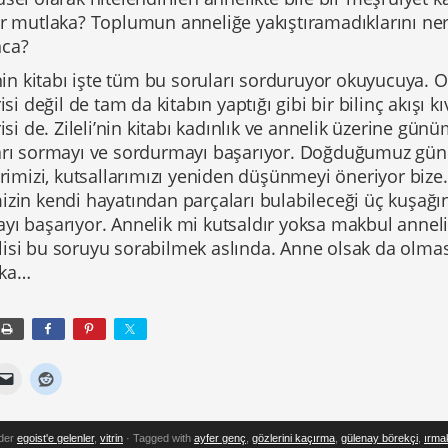
r mutlaka? Toplumun anneliğe yakıştıramadıklarını nere
ca?
’nin kitabı işte tüm bu soruları sorduruyor okuyucuya. O
risi değil de tam da kitabın yaptığı gibi bir bilinç akışı
risi de. Zileli’nin kitabı kadınlık ve annelik üzerine 
arı sormayı ve sordurmayı başarıyor. Doğduğumuz gü
erimizi, kutsallarımızı yeniden düşünmeyi öneriyor biz
zin kendi hayatından parçaları bulabileceği üç kuşağın k
yı başarıyor. Annelik mi kutsaldır yoksa makbul annel
isi bu soruyu sorabilmek aslında. Anne olsak da olma
aka…
nder
egoist'e gelenler
,
vitrin
· Tagged with
ayfer genç
,
gözlerini kaçırma
,
gülenay börekçi
,
ırmak