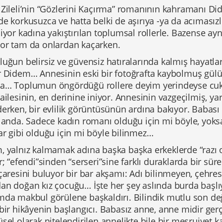
 Zileli’nin “Gözlerini Kaçırma” romanının kahramanı Di
e korkusuzca ve hatta belki de aşırıya -ya da acımasızl
iyor kadına yakıştırılan toplumsal rollerle. Bazense ayn
or tam da onlardan kaçarken.
uğun belirsiz ve güvensiz hatıralarında kalmış hayatla
r Didem… Annesinin eski bir fotoğrafta kaybolmuş gül
a… Toplumun öngördüğü rollere deyim yerindeyse cuk o
ailesinin, en derinine iniyor. Annesinin vazgeçilmiş, ya
erken, bir evlilik görüntüsünün ardına bakıyor. Babası i
landa. Sadece kadın romanı olduğu için mi böyle, yoksa
ar gibi olduğu için mi böyle bilinmez…
 yalnız kalmamak adına başka başka erkeklerde “razı ol
r; “efendi”sinden “serseri”sine farklı duraklarda bir sür
çaresini buluyor bir bar akşamı: Adı bilinmeyen, çehresi
an doğan kız çocuğu… İşte her şey aslında burda başlı
da makbul görülene başkaldırı. Bilindik mutlu son deği
 bir hikâyenin başlangıcı. Babasız anne, anne midir ge
sel olarak nitelendirilen annelikte bile bir meşruiyet k