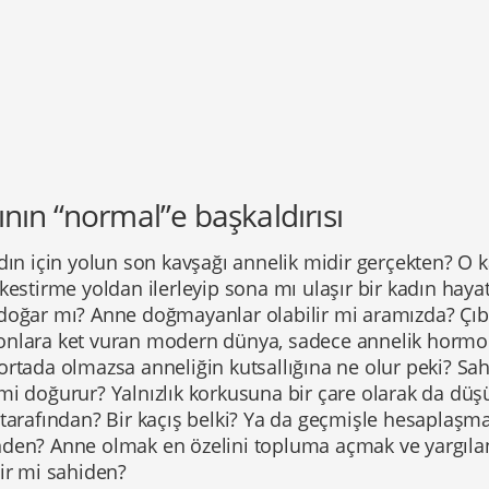
nın “normal”e başkaldırısı
dın için yolun son kavşağı annelik midir gerçekten? O 
kestirme yoldan ilerleyip sona mı ulaşır bir kadın haya
doğar mı? Anne doğmayanlar olabilir mi aramızda? Çıb
nlara ket vuran modern dünya, sadece annelik hormo
rtada olmazsa anneliğin kutsallığına ne olur peki? Sahi
mi doğurur? Yalnızlık korkusuna bir çare olarak da düş
 tarafından? Bir kaçış belki? Ya da geçmişle hesaplaşm
den? Anne olmak en özelini topluma açmak ve yargıla
ir mi sahiden?