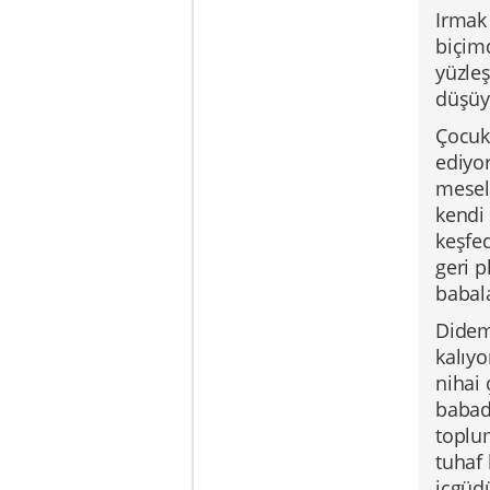
Irmak
biçimd
yüzleş
düşüy
Çocukl
ediyo
mesel
kendi 
keşfed
geri p
babal
Didem,
kalıyo
nihai 
babad
toplum
tuhaf
içgüdü