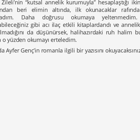
 Zileli’nin “kutsal annelik kurumuyla” hesaplaştığı ik
ğından beri elimin altında, ilk okunacaklar rafınd
adım. Daha doğrusu okumaya yeltenmedim. Y
bileceğiniz gibi acı ilaç etkili kitaplardandı ve anne
lmadığını da düşünürsek, halihazırdaki ruh halim bu
a o yüzden okumayı erteledim.
a Ayfer Genç’in romanla ilgili bir yazısını okuyacaksınız