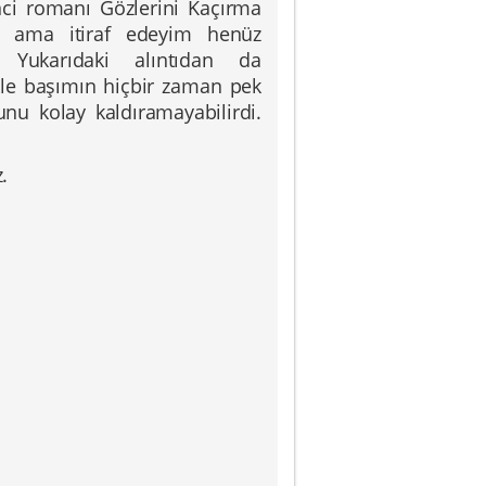
inci romanı Gözlerini Kaçırma
a a
ma itiraf edeyim henüz
ukarıdaki alıntıdan da
likle başımın hiçbir zaman pek
nu kolay kaldıramayabilirdi.
.