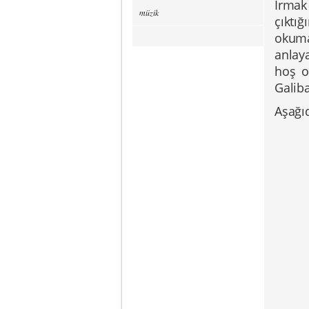
Irmak
müzik
çıktı
okum
anlaya
hoş o
Galib
Aşağıd