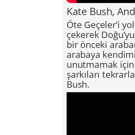
Kate Bush, An
Öte Geçeler’i y
çekerek Doğu’yu
bir önceki arab
arabaya kendimi 
unutmamak için 
şarkıları tekrar
Bush.