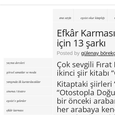
ana sayfa
egoist okur kitaplığı
Efkâr Karması 
için 13 şarkı
Posted by
gülenay börekç
Çok sevgili Fıra
yazma dersleri
ikinci şiir kitab
görsel sanatlar ve moda
Kitaptaki şiirler
yangında ilk kurtarılacaklar
“Otostopla Doğu
sinema / tiyatro
bir önceki araba
egoist’e gelenler
her arabaya kend
efkâr karması