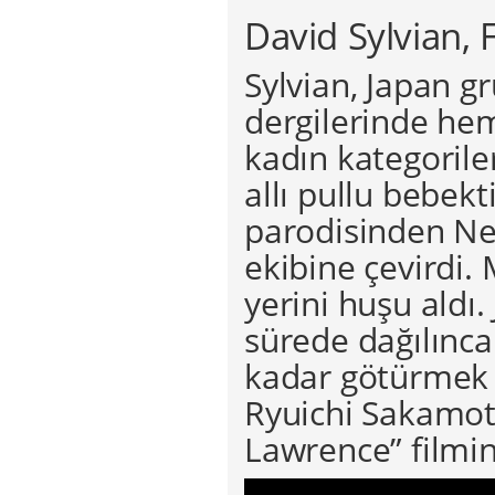
David Sylvian,
Sylvian, Japan g
dergilerinde hem
kadın kategorile
allı pullu bebek
parodisinden Ne
ekibine çevirdi.
yerini huşu aldı. 
sürede dağılınca
kadar götürmek va
Ryuichi Sakamot
Lawrence” filmini