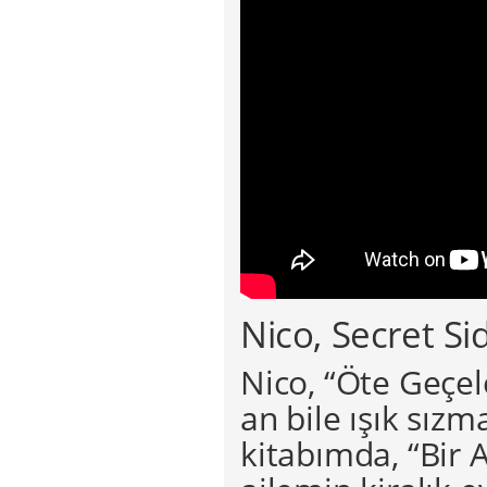
Nico, Secret Si
Nico, “Öte Geçel
an bile ışık sızm
kitabımda, “Bir 