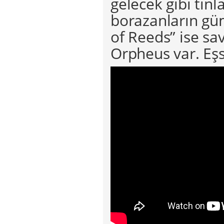
gelecek gibi tınl
borazanların güm
of Reeds” ise sav
Orpheus var. Eşsi