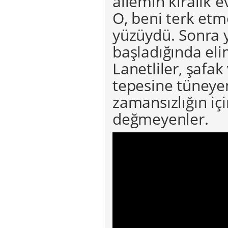
ailemin kiralık 
O, beni terk et
yüzüydü. Sonra 
başladığında eli
Lanetliler, şafak
tepesine tüneyen
zamansızlığın iç
değmeyenler.