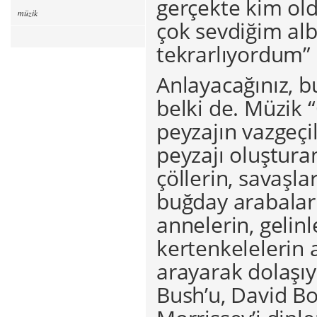
gerçekte kim o
müzik
çok sevdiğim alb
tekrarlıyordum” 
Anlayacağınız, b
belki de. Müzik 
peyzajın vazgeçi
peyzajı oluşturan
çöllerin, savaşla
buğday arabaları
annelerin, gelinle
kertenkelelerin 
arayarak dolaşıy
Bush’u, David Bow