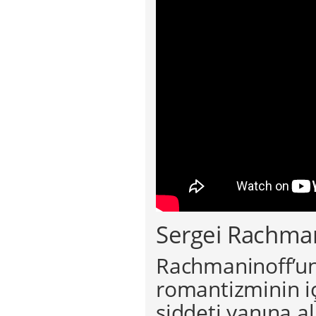
Sergei Rachman
Rachmaninoff’un
romantizminin içe
şiddeti yanına a