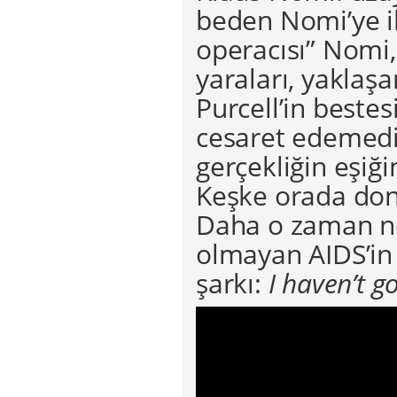
beden Nomi’ye i
operacısı” Nomi
yaraları, yaklaşa
Purcell’in bestes
cesaret edemediğ
gerçekliğin eşiğ
Keşke orada don
Daha o zaman ne
olmayan AIDS’in 
şarkı:
I haven’t g