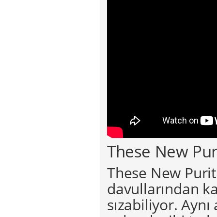
These New Puri
These New Purita
davullarından ka
sızabiliyor. Ayn