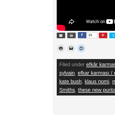
25
Filed under
efkâr karma
sylvain
,
efkar karması /
kate bush
,
klaus nomi
,
Smiths
,
these new purit