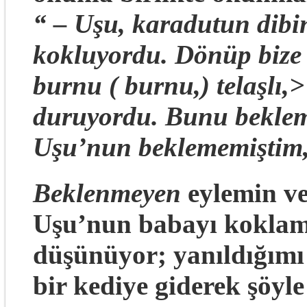
“ – Uşu, karadutun dibi
kokluyordu. Dönüp bize b
burnu ( burnu,) telaşlı,
duruyordu. Bunu beklem
Uşu’nun beklememiştim, 
Beklenmeyen
eylemin v
Uşu’nun babayı koklamas
düşünüyor; yanıldığımı
bir kediye giderek şöyl