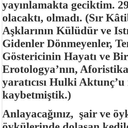
yayınlamakta geciktim. 29
olacaktı, olmadı. (Sır Kâti
Aşklarının Külüdür ve Ist
Gidenler Dönmeyenler, Ten
Göstericinin Hayatı ve Bi
Erotologya’nın, Aforisti
yaratıcısı Hulki Aktunç’u 
kaybetmiştik.)
Anlayacağınız, şair ve ö
öykülerinde dolaşan kedil