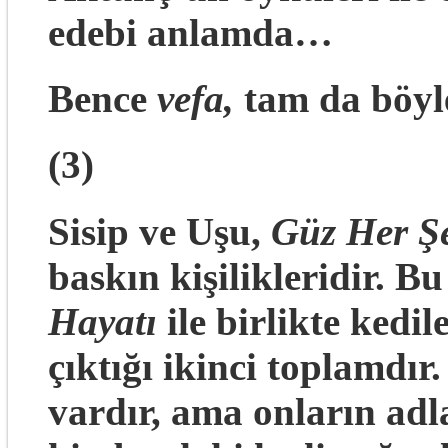
edebi anlamda…
Bence
vefa,
tam da böyle
(3)
Sisip ve Uşu,
Güz Her Şe
baskın kişilikleridir. B
Hayatı
ile birlikte kedi
çıktığı ikinci toplamdır
vardır, ama onların adl