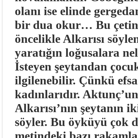
olanı ise elinde gergeda
bir dua okur… Bu çetin
öncelikle Alkarısı söyle
yaratığın loğusalara nel
İsteyen şeytandan çocuk
ilgilenebilir. Çünkü efsa
kadınlarıdır. Aktunç’
Alkarısı’nın şeytanın i
söyler. Bu öyküyü çok 
metindeki bazı rakamlar