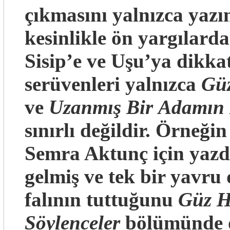
çıkmasını yalnızca yazı
kesinlikle ön yargılard
Sisip’e ve Uşu’ya dikka
serüvenleri yalnızca
Güz
ve
Uzanmış Bir
Adamın 
sınırlı değildir. Örneğin
Semra Aktunç için yazd
gelmiş ve tek bir yavru
falının tuttuğunu
Güz H
Söylenceler
bölümünde ok