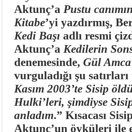
Aktunç’a
Pustu canımın
Kitabe
’yi yazdırmış, B
Kedi Başı
adlı resmi çiz
Aktunç’a
Kedilerin Son
denemesinde,
Gül Amca
vurguladığı şu satırları
Kasım 2003’te Sisip öldü
Hulki’leri, şimdiyse Sis
anladım
.” Kısacası Sisi
Aktunç’un öyküleri ile 