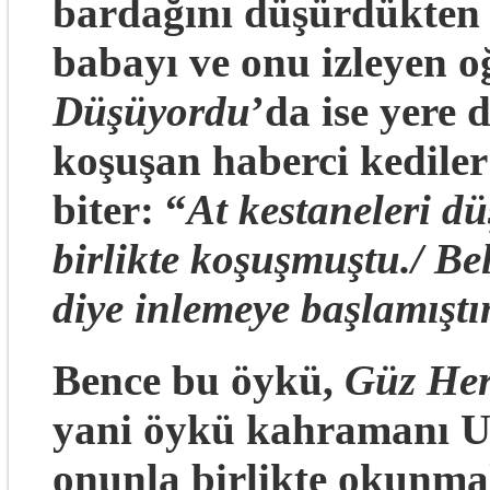
bardağını düşürdükten 
babayı ve onu izleyen 
Düşüyordu
’da ise yere 
koşuşan haberci kediler
biter: “
At kestaneleri dü
birlikte koşuşmuştu./ Be
diye inlemeye başlamıştı
Bence bu öykü,
Güz He
yani öykü kahramanı Uş
onunla birlikte okunmal