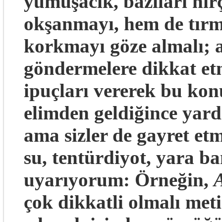
yumuşacık, bazıları hır
okşanmayı, hem de tırm
korkmayı göze almalı; 
göndermelere dikkat etm
ipuçları vererek bu kon
elimden geldiğince yard
ama sizler de gayret etm
su, tentürdiyot, yara b
uyarıyorum: Örneğin,
A
çok dikkatli olmalı me