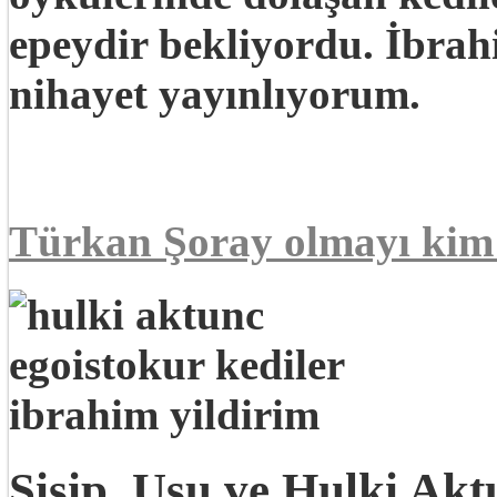
epeydir bekliyordu. İbrah
nihayet yayınlıyorum.
Türkan Şoray olmayı kim
Sisip, Uşu ve Hulki Ak