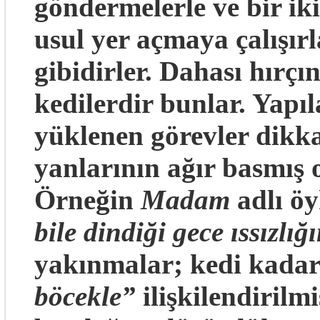
göndermelerle ve bir ik
usul yer açmaya çalışırl
gibidirler. Dahası hırç
kedilerdir bunlar. Yapı
yüklenen görevler dikka
yanlarının ağır basmış
Örneğin
Madam
adlı ö
bile dindiği gece ıssızlı
yakınmalar; kedi kadar
böcekle”
ilişkilendirilm