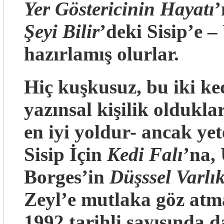
Yer Göstericinin Hayatı
’
Şeyi Bilir
’deki Sisip’e –
hazırlamış olurlar.
Hiç kuşkusuz, bu iki ke
yazınsal kişilik oldukla
en iyi yoldur- ancak yete
Sisip İçin
Kedi Falı
’na,
Borges’in
Düşssel Varlık
Zeyl’e mutlaka göz atma
1992 tarihli sayısında 