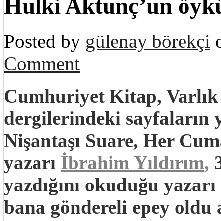
Hulki Aktunç’un öykü
Posted by
gülenay börekçi
o
Comment
Cumhuriyet Kitap, Varlık
dergilerindeki sayfaların 
Nişantaşı Suare, Her Cum
yazarı
İbrahim Yıldırım
,
3
yazdığını okuduğu yazarı H
bana göndereli epey oldu a