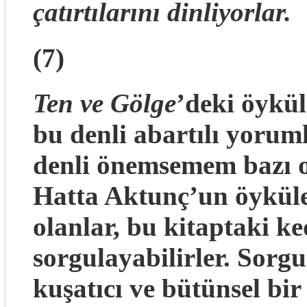
çatırtılarını dinliyorlar.
(7)
Ten ve Gölge
’deki öykül
bu denli abartılı yoru
denli önemsemem bazı ok
Hatta Aktunç’un öyküle
olanlar, bu kitaptaki ke
sorgulayabilirler. Sorg
kuşatıcı ve bütünsel b