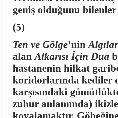
geniş olduğunu bilenler 
(5)
Ten ve Gölge
’nin
Algıla
alan
Alkarısı İçin Dua
ba
hastanenin hilkat gari
koridorlarında kediler 
karşısındaki gömütlükt
zuhur anlamında) ikizle
kovalamaktır. Göbeğine 