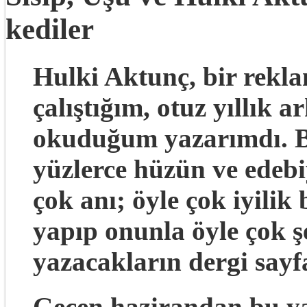
kediler
Hulki Aktunç, bir reklam
çalıştığım, otuz yıllık 
okuduğum yazarımdı. B
yüzlerce hüzün ve edebi
çok anı; öyle çok iyilik 
yapıp onunla öyle çok ş
yazacakların dergi say
Geçen hazirandan bu ya