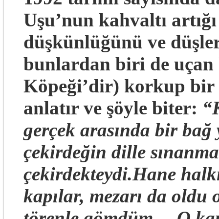
Uşu’nun kahvaltı artığı
düşkünlüğünü ve düşler
bunlardan biri de uçan
Köpeği’dir) korkup bir 
anlatır ve şöyle biter:
“K
gerçek arasında bir bağ 
çekirdeğin dille sınanma
çekirdekteydi.Hane halkı
kapılar, mezarı da oldu
törenle gömdüm… O kapı