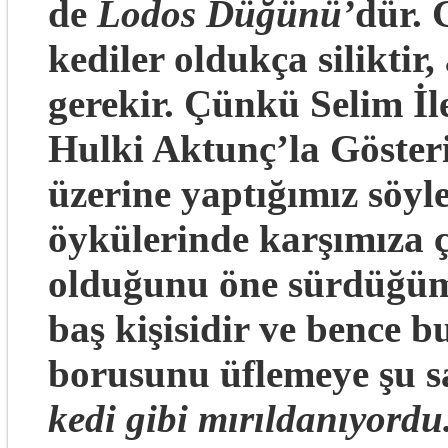
de
Lodos Düğünü’
dür. 
kediler oldukça silikti
gerekir. Çünkü Selim İle
Hulki Aktunç’la Gösteri
üzerine yaptığımız söyl
öykülerinde karşımıza ç
olduğunu öne sürdüğüm
baş kişisidir ve bence 
borusunu üflemeye şu sa
kedi gibi mırıldanıyordu