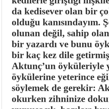
kedilerle giriştiği ilişk
da kedisever olan bir ç
olduğu kanısındayım. Şö
olunan değil, sahip ola
bir yazardı ve bunu öy
bir kaç kez dile getirmi
Aktunç’un öyküleriyle 
öykülerine yeterince eğ
söylemek de gerekir: Ak
okurken zihninize dokun