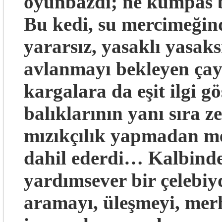
oyunbazdı; ne kumpas bi
Bu kedi, su mercimeğind
yararsız, yasaklı yasaks
avlanmayı bekleyen çayı
kargalara da eşit ilgi g
balıklarının yanı sıra z
mızıkçılık yapmadan me
dahil ederdi… Kalbindek
yardımsever bir çelebiy
aramayı, üleşmeyi, mer