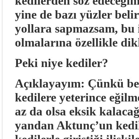
kedilerden söz edeceği
yine de bazı yüzler beli
yollara sapmazsam, bu i
olmalarına özellikle d
Peki niye kediler?
Açıklayayım: Çünkü be
kedilere yeterince eği
az da olsa eksik kalac
yandan Aktunç’un kedil