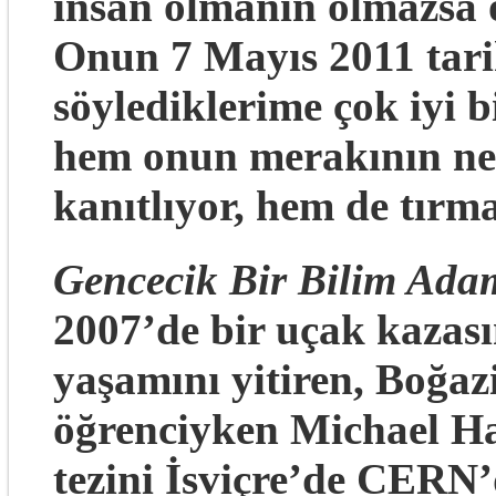
insan olmanın olmazsa 
Onun 7 Mayıs 2011 tari
söylediklerime çok iyi 
hem onun merakının ner
kanıtlıyor, hem de tır
Gencecik Bir
Bilim Ada
2007’de bir uçak kazası
yaşamını yitiren, Boğazi
öğrenciyken Michael Ha
tezini İsviçre’de CERN’