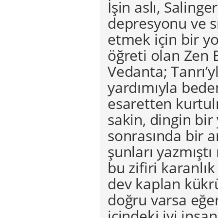
İşin aslı, Saling
depresyonu ve sı
etmek için bir yo
öğreti olan Zen 
Vedanta; Tanrı’y
yardımıyla bedenl
esaretten kurtu
sakin, dingin bir
sonrasında bir 
şunları yazmıştı
bu zifiri karanl
dev kaplan kükrü
doğru varsa eğer
içindeki iyi ins