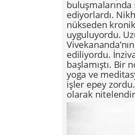
buluşmalarında 
ediyorlardı. Nik
nükseden kronik 
uyguluyordu. Uzu
Vivekananda’nın 
ediliyordu. İnziv
başlamıştı. Bir 
yoga ve meditas
işler epey zordu
olarak nitelendi