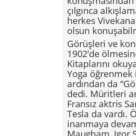
konuşmasından öy
çılgınca alkışla
herkes Vivekana
olsun konuşabilm
Görüşleri ve konu
1902’de ölmesi
Kitaplarını okuy
Yoga öğrenmek iç
ardından da “Gö
dedi. Müritleri 
Fransız aktris S
Tesla da vardı. 
inanmaya devam
Maugham, Igor S