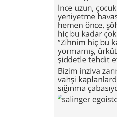
İnce uzun, çocuk
yeniyetme havası
hemen önce, şöh
hiç bu kadar ço
“Zihnim hiç bu k
yormamış, ürküt
şiddetle tehdit
Bizim inziva zann
vahşi kaplanlar
sığınma çabasıyd