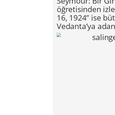
Seymour: Bir Gir
öğretisinden izl
16, 1924” ise b
Vedanta’ya adanm