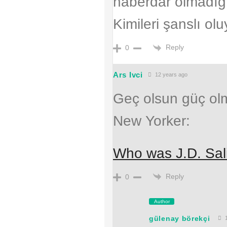
haberdar olmadığı
Kimileri şanslı olu
Reply
0
Ars Ivci
12 years ago
Geç olsun güç ol
New Yorker:
Who was J.D. Sal
Reply
0
Author
gülenay börekçi
1