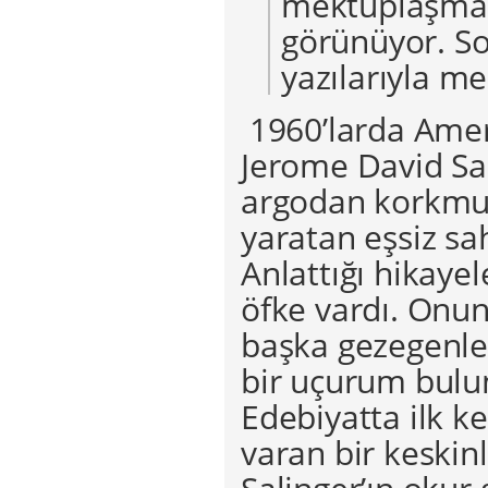
mektuplaşmala
görünüyor. Son
yazılarıyla me
1960’larda Ameri
Jerome David Sali
argodan korkmuy
yaratan eşsiz sah
Anlattığı hikayel
öfke vardı. Onun
başka gezegenle
bir uçurum bulun
Edebiyatta ilk k
varan bir keskin