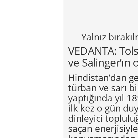
Yalnız bırakıl
VEDANTA: Tolst
ve Salinger’ın 
Hindistan’dan ge
türban ve sarı b
yaptığında yıl 18
ilk kez o gün duy
dinleyici toplulu
saçan enerjisiyl