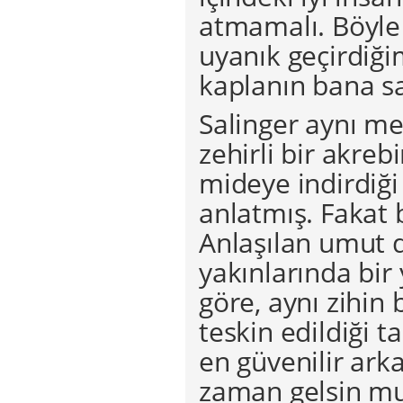
atmamalı. Böyle
uyanık geçirdiği
kaplanın bana sa
Salinger aynı me
zehirli bir akreb
mideye indirdiğ
anlatmış. Fakat b
Anlaşılan umut d
yakınlarında bi
göre, aynı zihin b
teskin edildiği t
en güvenilir arka
zaman gelsin mut