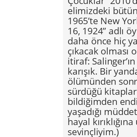
Çocuklar” 2010’d
elimizdeki bütün 
1965’te New Yor
16, 1924” adlı ö
daha önce hiç y
çıkacak olması ok
itiraf: Salinger’
karışık. Bir yand
ölümünden sonra
sürdüğü kitaplar
bildiğimden endi
yaşadığı müddetç
hayal kırıklığına
sevinçliyim.)