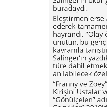
Salinger’ın okur
buradaydı.
Eleştirmenlerse 
ederek tamamen 
hayrandı. “Olay 
unutun, bu genç 
kavramla tanıştır
Salinger’ın yazdı
türe dahil etmek
anılabilecek özel
“Franny ve Zoey”
Kirişini Ustalar 
“Gönülçelen” ad