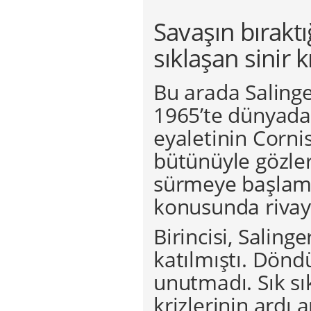
Savaşın bıraktı
sıklaşan sinir k
Bu arada Salinger
1965’te dünyada
eyaletinin Corni
bütünüyle gözle
sürmeye başlamış
konusunda rivaye
Birincisi, Saling
katılmıştı. Dönd
unutmadı. Sık sık
krizlerinin ardı 