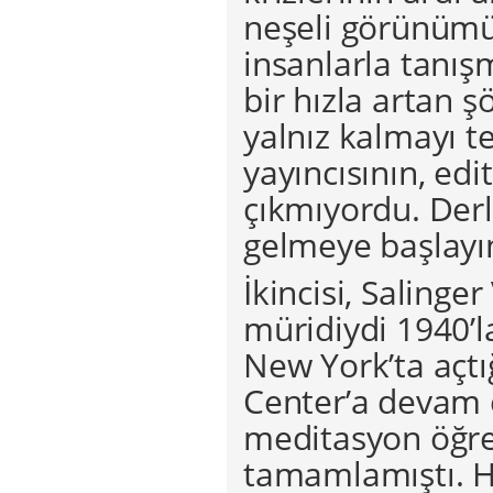
neşeli görünümün
insanlarla tanı
bir hızla artan ş
yalnız kalmayı te
yayıncısının, edi
çıkmıyordu. Derl
gelmeye başlayın
İkincisi, Salinge
müridiydi 1940’l
New York’ta açt
Center’a devam 
meditasyon öğren
tamamlamıştı. Ho