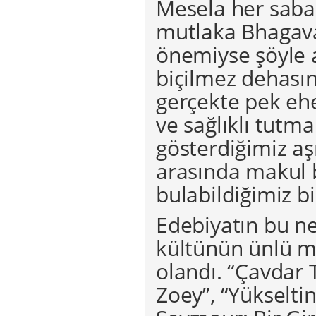
Mesela her saba
mutlaka Bhagava
önemiyse şöyle 
biçilmez dehasın
gerçekte pek eh
ve sağlıklı tutm
gösterdiğimiz aşır
arasında makul b
bulabildiğimiz bi
Edebiyatın bu n
kültünün ünlü mü
olandı. “Çavdar 
Zoey”, “Yükseltin