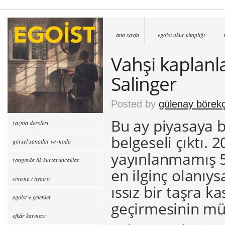
ana sayfa
egoist okur kitaplığı
Vahşi kaplanl
Salinger
Posted by
gülenay börekç
Bu ay piyasaya bi
yazma dersleri
belgeseli çıktı. 
görsel sanatlar ve moda
yayınlanmamış 5
yangında ilk kurtarılacaklar
en ilginç olanıys
sinema / tiyatro
ıssız bir taşra 
egoist’e gelenler
geçirmesinin müs
efkâr karması