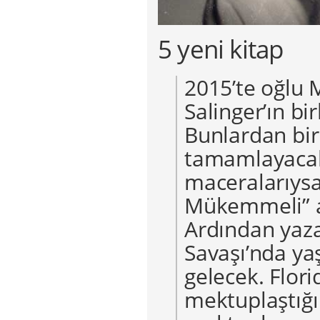
5 yeni kitap
2015’te oğlu 
Salinger’ın bi
Bunlardan biri
tamamlayacak 
maceralarıysa
Mükemmeli” a
Ardından yazar
Savaşı’nda yaş
gelecek. Florid
mektuplaştığı 