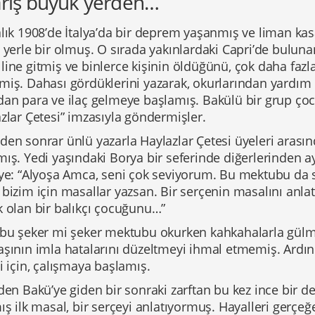
ariş büyük yerden…
alık 1908’de İtalya’da bir deprem yaşanmış ve liman ka
e yerle bir olmuş. O sırada yakınlardaki Capri’de bulu
ine gitmiş ve binlerce kişinin öldüğünü, çok daha fazla
miş. Dahası gördüklerini yazarak, okurlarından yardım 
an para ve ilaç gelmeye başlamış. Bakülü bir grup çocu
zlar Çetesi” imzasıyla göndermişler.
en sonrar ünlü yazarla Haylazlar Çetesi üyeleri arasın
ış. Yedi yaşındaki Borya bir seferinde diğerlerinden a
’ye: “Alyoşa Amca, seni çok seviyorum. Bu mektubu da 
bizim için masallar yazsan. Bir serçenin masalını anla
k olan bir balıkçı çocuğunu…”
 bu şeker mi şeker mektubu okurken kahkahalarla gül
aşının imla hatalarını düzeltmeyi ihmal etmemiş. Ardı
i için, çalışmaya başlamış.
den Bakü’ye giden bir sonraki zarftan bu kez ince bir 
ış ilk masal, bir serçeyi anlatıyormuş. Hayalleri gerç