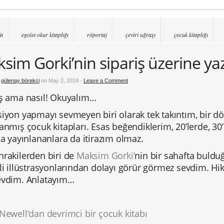
fa
egoist okur kitaplığı
röportaj
çeviri uğraşı
çocuk kitaplığı
sim Gorki’nin sipariş üzerine yaz
y
gülenay börekçi
on May 2, 2018 ·
Leave a Comment
iş ama nasıl! Okuyalım…
iyon yapmayı sevmeyen biri olarak tek takıntım, bir dö
anmış çocuk kitapları. Esas beğendiklerim, 20’lerde, 30
da yayınlananlara da itirazım olmaz.
nrakilerden biri de
Maksim Gorki
’
nin bir sahafta buldu
li illüstrasyonlarından dolayı görür görmez sevdim. H
evdim. Anlatayım…
Newell’dan devrimci bir çocuk kitabı