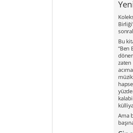
Yeni
Kolek
Birliğ
sonrak
Bu kit
“Ben B
dönem
zaten
acımas
müzik
hapse 
yüzden
kalabi
külliy
Ama be
başına