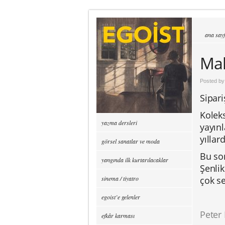
ana say
Mak
Posted b
Sipar
Koleks
yazma dersleri
yayınl
yıllar
görsel sanatlar ve moda
Bu so
yangında ilk kurtarılacaklar
Şenlik
sinema / tiyatro
çok s
egoist’e gelenler
Peter 
efkâr karması