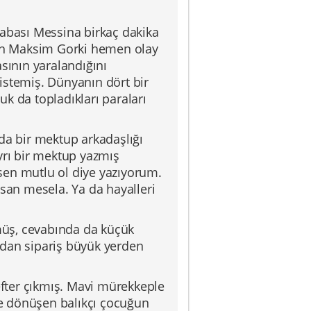
sabası Messina birkaç dakika
nan Maksim Gorki hemen olay
sının yaralandığını
istemiş. Dünyanın dört bir
k da topladıkları paraları
da bir mektup arkadaşlığı
yrı bir mektup yazmış
sen mutlu ol diye yazıyorum.
tsan mesela. Ya da hayalleri
müş, cevabında da küçük
ndan sipariş büyük yerden
defter çıkmış. Mavi mürekkeple
eğe dönüşen balıkçı çocuğun