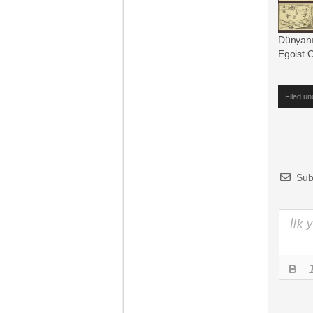
Dünyanın
Egoist 
Filed u
Sub