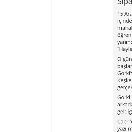
Sip
15 Ar
içind
mahall
öğren
yanınd
“Hayla
O günd
başlam
Gorki
Keşke 
gerçe
Gorki
arkad
geldiğ
Capri’
yazılm