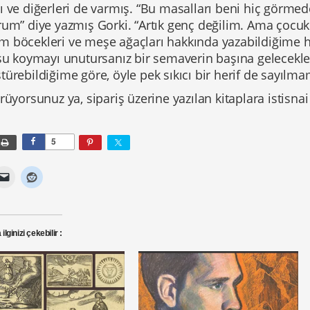
ı ve diğerleri de varmış. “Bu masalları beni hiç görme
um” diye yazmış Gorki. “Artık genç değilim. Ama çocuklar,
 böcekleri ve meşe ağaçları hakkında yazabildiğime h
 su koymayı unutursanız bir semaverin başına gelecekle
ürebildiğime göre, öyle pek sıkıcı bir herif de sayılma
rüyorsunuz ya, sipariş üzerine yazılan kitaplara istisna
5
ilginizi çekebilir :