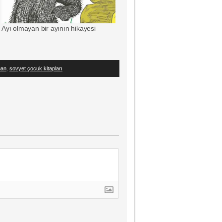
Ayı olmayan bir ayının hikayesi
man
,
sovyet çocuk kitapları