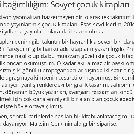
 bağımlılığım: Sovyet çocuk kitapları
siyon yapmaktan hazzetmeyen biri olarak tek takıntım,
i’nde yayınlanmış çocuk kitapları. Esas sevdiklerim, 20’
i yıllarda yayınlananlara da itirazım olmaz.
apları benim gibi takıntılı bir hayranlıkla seven biri daha
ir Fareydim” gibi harikulade kitapların yazarı İngiliz Ph
inde nasıl olup da bu muazzam güzellikte çocuk kitapla
 ilk ondan okumuştum. O kadar akıl almaz bir baskı ort
ızmış ki gönüllü propagandacılar dışında iki satır bir
le uğraşmaya kimsenin cesareti olmuyormuş. Bir cüm
atılıyor; yanlış renklerdeki bir grafik tasarım, sahibi
, dönemin büyük yazarları, avangart ressamları, öncü 
lmek için çok daha emniyetli bir alan olan çocuk edebi
at işte böyle ortaya çıkmış.
n, sonraki tarihlerde basılan bir kitabı anlatacağım. Tab
 dayanıyor, Maksim Gorki’nin aldığı bir siparişe.