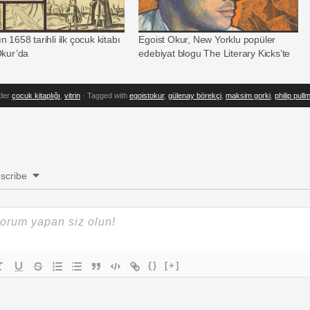
 1658 tarihli ilk çocuk kitabı
Egoist Okur, New Yorklu popüler
Okur’da
edebiyat blogu The Literary Kicks’te
nder
çocuk kitaplığı
,
vitrin
· Tagged with
egoistokur
,
gülenay börekçi
,
maksim gorki
,
philip pull
scribe
{}
[+]