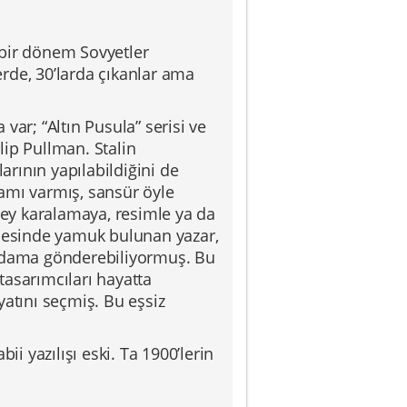
 bir dönem Sovyetler
lerde, 30’larda çıkanlar ama
 var; “Altın Pusula” serisi ve
ilip Pullman. Stalin
rının yapılabildiğini de
amı varmış, sansür öyle
 şey karalamaya, resimle ya da
lesinde yamuk bulunan yazar,
ni idama gönderebiliyormuş. Bu
tasarımcıları hayatta
yatını seçmiş. Bu eşsiz
ii yazılışı eski. Ta 1900’lerin