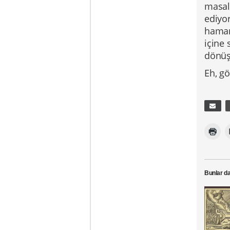
masal
ediyor
hamam
içine
dönüşt
Eh, gö
Bunlar da 