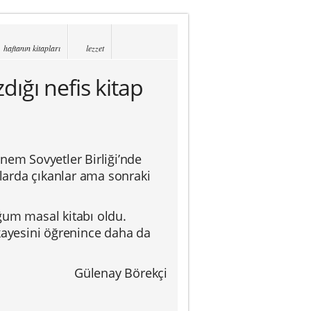
haftanın kitapları
lezzet
dığı nefis kitap
nem Sovyetler Birliği’nde
’larda çıkanlar ama sonraki
ğum masal kitabı oldu.
ikayesini öğrenince daha da
Gülenay Börekçi