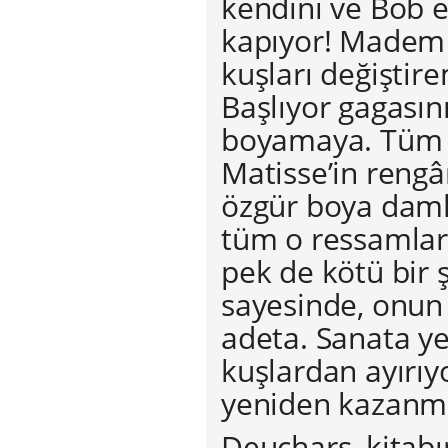
kendini ve Bob e
kapıyor! Madem 
kuşları değiştire
Başlıyor gagasın
boyamaya. Tüm k
Matisse’in rengâ
özgür boya damla
tüm o ressamların
pek de kötü bir 
sayesinde, onun f
adeta. Sanata ye
kuşlardan ayırıy
yeniden kazanmas
Deuchars, kitabı