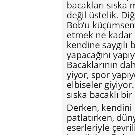
bacakları sıska 
değil üstelik. D
Bob’u küçümseme
etmek ne kadar d
kendine saygılı b
yapacağını yapıy
Bacaklarının dah
yiyor, spor yapıy
elbiseler giyiyor
sıska bacaklı bi
Derken, kendini 
patlatırken, dün
eserleriyle çevri