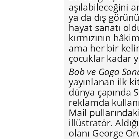
aşılabileceğini a
ya da dış görünü
hayat sanatı old
kırmızının hâkim 
ama her bir keli
çocuklar kadar ye
Bob ve Gaga Sana
yayınlanan ilk k
dünya çapında S
reklamda kullanı
Mail pullarındaki
illüstratör. Aldı
olanı George Or