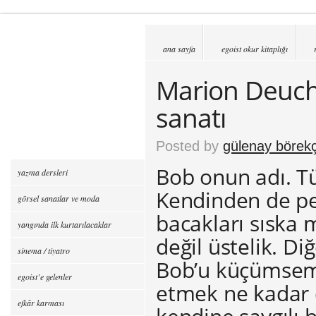
ana sayfa
egoist okur kitaplığı
Marion Deuch
sanatı
Posted by
gülenay börekç
Bob onun adı. Tü
yazma dersleri
Kendinden de pe
görsel sanatlar ve moda
bacakları sıska 
yangında ilk kurtarılacaklar
değil üstelik. D
sinema / tiyatro
Bob’u küçümseme
egoist’e gelenler
etmek ne kadar d
efkâr karması