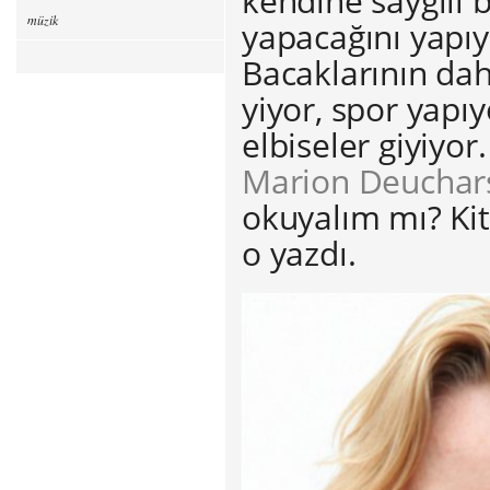
kendine saygılı b
müzik
yapacağını yapıy
Bacaklarının dah
yiyor, spor yapıy
elbiseler giyiyo
Marion Deuchar
okuyalım mı? Kit
o yazdı.