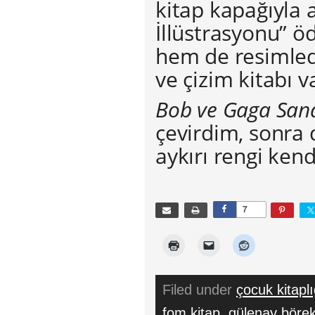
kitap kapağıyla 
İllüstrasyonu” ö
hem de resimledi
ve çizim kitabı v
Bob ve Gaga Sana
çevirdim, sonra 
aykırı rengi ken
7
Filed under
çocuk kitaplı
fom kitap
,
gülenay börek