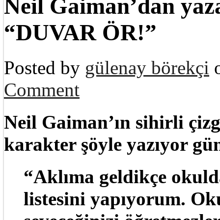
Neil Gaiman’dan yaz
“DUVAR ÖR!”
Posted by
gülenay börekçi
o
Comment
Neil Gaiman’ın sihirli çi
karakter şöyle yazıyor gü
“Aklıma geldikçe okulda
listesini yapıyorum. Oku