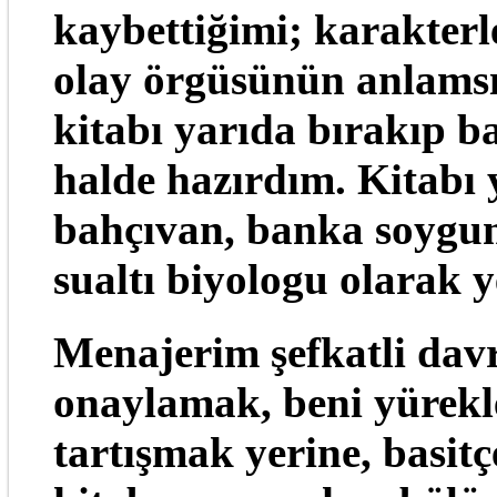
kaybettiğimi; karakterl
olay örgüsünün anlamsız
kitabı yarıda bırakıp b
halde hazırdım. Kitabı
bahçıvan, banka soygunc
sualtı biyologu olarak y
Menajerim şefkatli dav
onaylamak, beni yürek
tartışmak yerine, basit