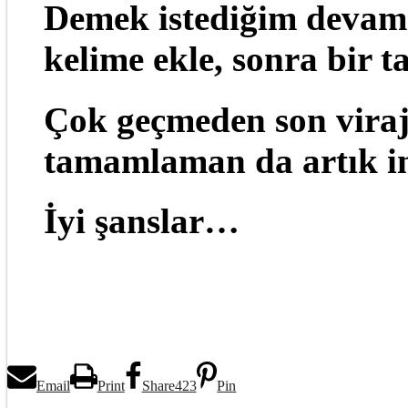
Demek istediğim devam 
kelime ekle, sonra bir t
Çok geçmeden son virajı
tamamlaman da artık im
İyi şanslar…
Email
Print
Share
423
Pin