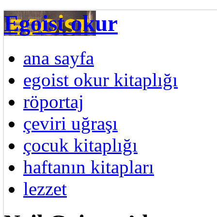
Egoist okur
ana sayfa
egoist okur kitaplığı
röportaj
çeviri uğraşı
çocuk kitaplığı
haftanın kitapları
lezzet