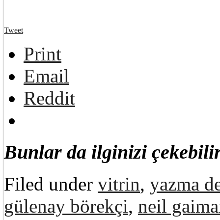
Tweet
Print
Email
Reddit
Bunlar da ilginizi çekebilir
Filed under
vitrin
,
yazma de
gülenay börekçi
,
neil gaim