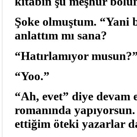
kitabın şu meşhur bölü
Şoke olmuştum. “Yani b
anlattım mı sana?
“Hatırlamıyor musun?
“Yoo.”
“Ah, evet” diye devam 
romanında yapıyorsun. Sı
ettiğim öteki yazarlar d