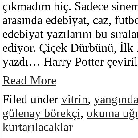
çıkmadım hiç. Sadece sinema
arasında edebiyat, caz, futb
edebiyat yazılarını bu sırala
ediyor. Çiçek Dürbünü, İlk
yazdı… Harry Potter çeviri
Read More
Filed under
vitrin
,
yangında 
gülenay börekçi
,
okuma uğr
kurtarılacaklar