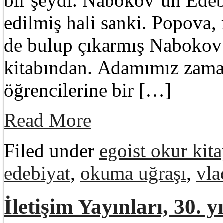
bir şeydi. Nabokov’un Edeb
edilmiş hali sanki. Popova, 
de bulup çıkarmış Nabokov’
kitabından. Adamımız zaman
öğrencilerine bir […]
Read More
Filed under
egoist okur kita
edebiyat
,
okuma uğraşı
,
vla
İletişim Yayınları, 30. y