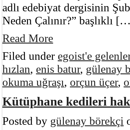
adlı edebiyat dergisinin Şu
Neden Çalınır?” başlıklı […
Read More
Filed under
egoist'e gelenle
hızlan
,
enis batur
,
gülenay b
okuma uğraşı
,
orçun üçer
,
o
Kütüphane kedileri hak
Posted by
gülenay börekçi
o