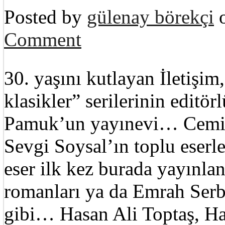
Posted by
gülenay börekçi
o
Comment
30. yaşını kutlayan İletişi
klasikler” serilerinin edit
Pamuk’un yayınevi… Cemil
Sevgi Soysal’ın toplu eserle
eser ilk kez burada yayınla
romanları ya da Emrah Serbe
gibi… Hasan Ali Toptaş, Ha