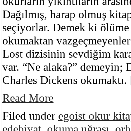
okurların yıkıntıların arası
Dağılmış, harap olmuş kitapl
seçiyorlar. Demek ki ölüme 
okumaktan vazgeçmeyenler o
Lost dizisinin sevdiğim k
var. “Ne alaka?” demeyin;
Charles Dickens okumaktı.
Read More
Filed under
egoist okur kita
edebiyat
,
okuma uğraşı
,
or