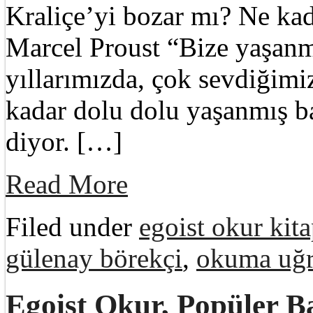
Kraliçe’yi bozar mı? Ne ka
Marcel Proust “Bize yaşanm
yıllarımızda, çok sevdiğimiz
kadar dolu dolu yaşanmış b
diyor. […]
Read More
Filed under
egoist okur kita
gülenay börekçi
,
okuma uğr
Egoist Okur, Popüler B