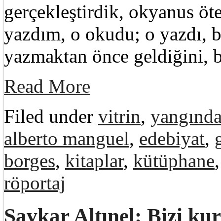
gerçekleştirdik, okyanus ö
yazdım, o okudu; o yazdı, 
yazmaktan önce geldiğini, 
Read More
Filed under
vitrin
,
yangında 
alberto manguel
,
edebiyat
,
borges
,
kitaplar
,
kütüphane
röportaj
Şavkar Altınel: Bizi ku