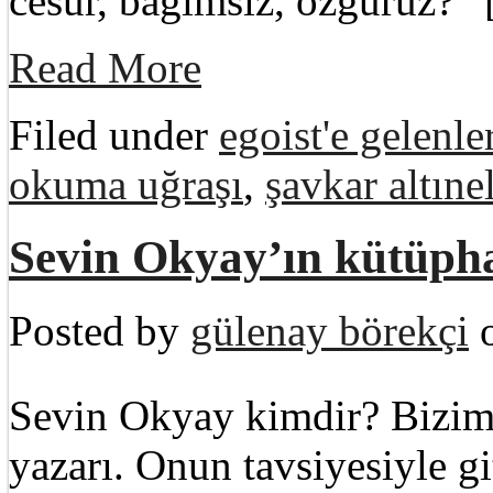
cesur, bağımsız, özgürüz?”
Read More
Filed under
egoist'e gelenle
okuma uğraşı
,
şavkar altıne
Sevin Okyay’ın kütüph
Posted by
gülenay börekçi
o
Sevin Okyay kimdir? Bizim 
yazarı. Onun tavsiyesiyle g