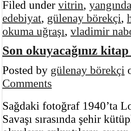
Filed under
vitrin
,
yangında 
edebiyat
,
gülenay börekçi
,
okuma uğraşı
,
vladimir na
Son okuyacağınız kitap 
Posted by
gülenay börekçi
o
Comments
Sağdaki fotoğraf 1940’ta L
Savaşı sırasında şehir küt