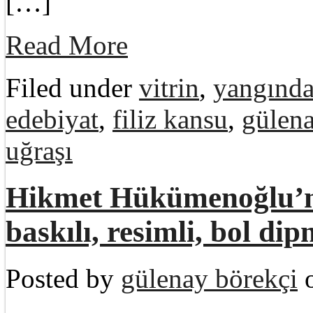
[…]
Read More
Filed under
vitrin
,
yangında 
edebiyat
,
filiz kansu
,
gülena
uğraşı
Hikmet Hükümenoğlu’nu
baskılı, resimli, bol di
Posted by
gülenay börekçi
o