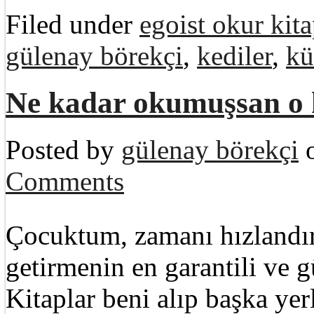
Filed under
egoist okur kita
gülenay börekçi
,
kediler
,
kü
Ne kadar okumuşsan o
Posted by
gülenay börekçi
o
Comments
Çocuktum, zamanı hızlandır
getirmenin en garantili ve 
Kitaplar beni alıp başka y