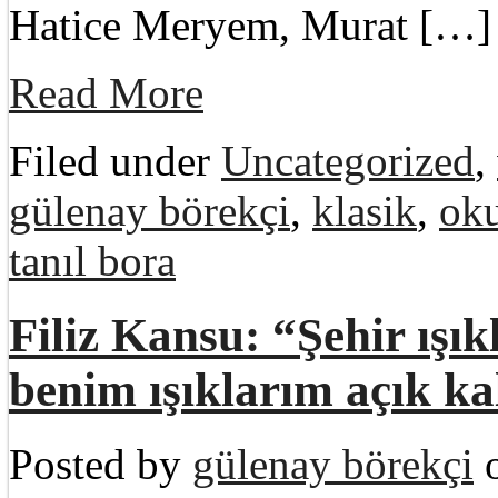
Hatice Meryem, Murat […]
Read More
Filed under
Uncategorized
,
gülenay börekçi
,
klasik
,
ok
tanıl bora
Filiz Kansu: “Şehir ışık
benim ışıklarım açık k
Posted by
gülenay börekçi
o