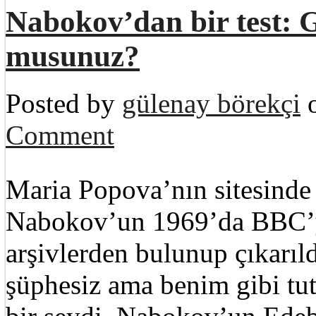
Nabokov’dan bir test: G
musunuz?
Posted by
gülenay börekçi
o
Comment
Maria Popova’nın sitesind
Nabokov’un 1969’da BBC’ye
arşivlerden bulunup çıkarıl
şüphesiz ama benim gibi tut