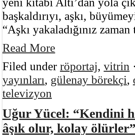
yeni kitabı Altı’dan yola çı
başkaldırıyı, aşkı, büyümeyi
“Aşkı yakaladığınız zaman t
Read More
Filed under
röportaj
,
vitrin
yayınları
,
gülenay börekçi
,
televizyon
Uğur Yücel: “Kendini h
âşık olur, kolay ölürler