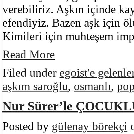
verebiliriz. Aşkın içinde ka
efendiyiz. Bazen aşk için ö
Kimileri için muhteşem imp
Read More
Filed under
egoist'e gelenle
aşkım saroğlu
,
osmanlı
,
pop
Nur Sürer’le ÇOCU
Posted by
gülenay börekçi
o