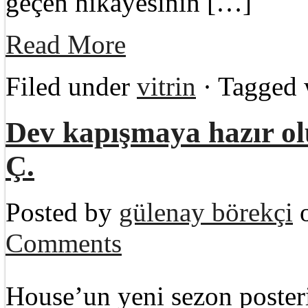
geçen hikayesinin […]
Read More
Filed under
vitrin
· Tagged
Dev kapışmaya hazır 
Ç.
Posted by
gülenay börekçi
o
Comments
House’un yeni sezon poster