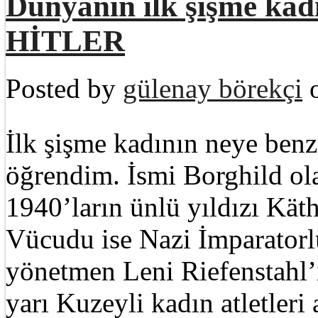
Dünyanın ilk şişme ka
HİTLER
Posted by
gülenay börekçi
o
İlk şişme kadının neye ben
öğrendim. İsmi Borghild ol
1940’ların ünlü yıldızı Kä
Vücudu ise Nazi İmparatorl
yönetmen Leni Riefenstahl’ı
yarı Kuzeyli kadın atletleri