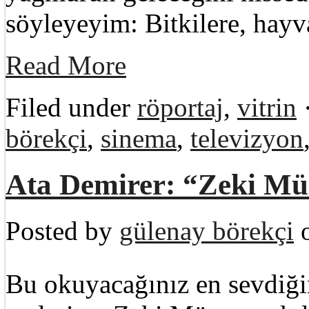
söyleyeyim: Bitkilere, hay
Read More
Filed under
röportaj
,
vitrin
börekçi
,
sinema
,
televizyon
Ata Demirer: “Zeki M
Posted by
gülenay börekçi
o
Bu okuyacağınız en sevdiği