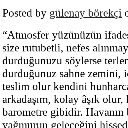
Posted by
gülenay börekçi
o
“Atmosfer yüzünüzün ifades
size rutubetli, nefes alınma
durduğunuzu söylerse terle
durduğunuz sahne zemini, iç
teslim olur kendini hunharc
arkadaşım, kolay âşık olur,
barometre gibidir. Havanın 
yağmurun geleceğini hissed