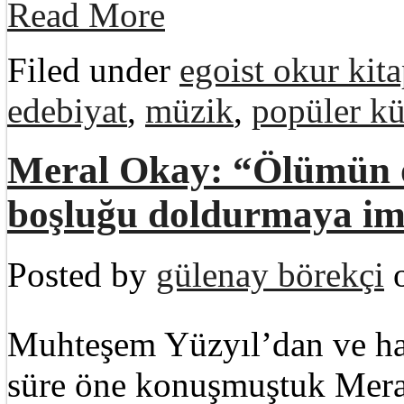
Read More
Filed under
egoist okur kita
edebiyat
,
müzik
,
popüler kü
Meral Okay: “Ölümün 
boşluğu doldurmaya i
Posted by
gülenay börekçi
o
Muhteşem Yüzyıl’dan ve hast
süre öne konuşmuştuk Mera