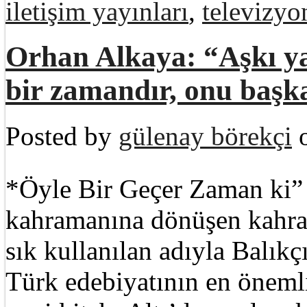
iletişim yayınları
,
televizyo
Orhan Alkaya: “Aşkı ya
bir zamandır, onu başk
Posted by
gülenay börekçi
o
*Öyle Bir Geçer Zaman ki” d
kahramanına dönüşen kahra
sık kullanılan adıyla Balık
Türk edebiyatının en önemli 