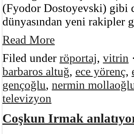
(Fyodor Dostoyevski) gibi d
dünyasından yeni rakipler 
Read More
Filed under
röportaj
,
vitrin
barbaros altuğ
,
ece yörenç
,
gençoğlu
,
nermin mollaoğl
televizyon
Coşkun Irmak anlatıy