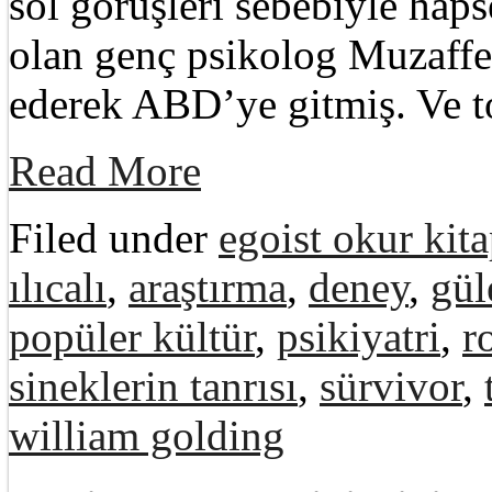
sol görüşleri sebebiyle hap
olan genç psikolog Muzaffer
ederek ABD’ye gitmiş. Ve t
Read More
Filed under
egoist okur kita
ılıcalı
,
araştırma
,
deney
,
gül
popüler kültür
,
psikiyatri
,
r
sineklerin tanrısı
,
sürvivor
,
william golding