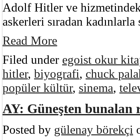
Adolf Hitler ve hizmetindek
askerleri sıradan kadınlarla
Read More
Filed under
egoist okur kita
hitler
,
biyografi
,
chuck pala
popüler kültür
,
sinema
,
tele
AY: Güneşten bunalan ru
Posted by
gülenay börekçi
o