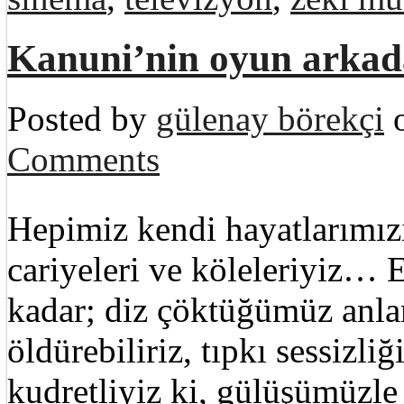
Kanuni’nin oyun arkad
Posted by
gülenay börekçi
o
Comments
Hepimiz kendi hayatlarımızı
cariyeleri ve köleleriyiz…
kadar; diz çöktüğümüz anlar
öldürebiliriz, tıpkı sessizl
kudretliyiz ki, gülüşümüzle 