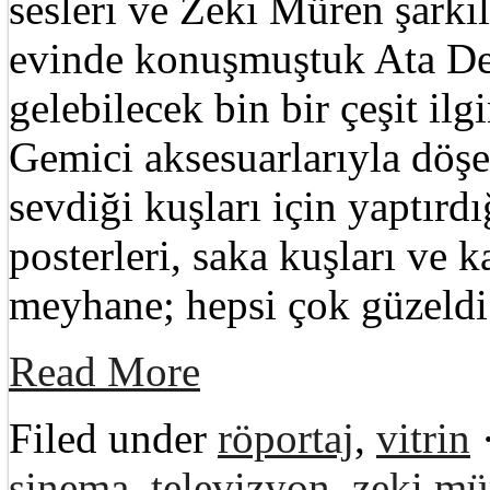
sesleri ve Zeki Müren şarkıl
evinde konuşmuştuk Ata Dem
gelebilecek bin bir çeşit il
Gemici aksesuarlarıyla döşe
sevdiği kuşları için yaptırd
posterleri, saka kuşları ve 
meyhane; hepsi çok güzel
Read More
Filed under
röportaj
,
vitrin
sinema
,
televizyon
,
zeki mü