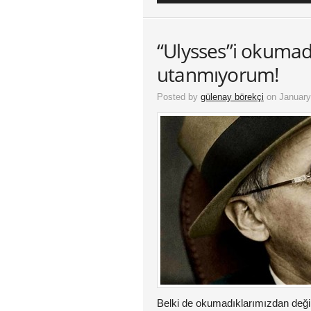
“Ulysses”i okuma
utanmıyorum!
Posted by
gülenay börekçi
on January
Belki de okumadıklarımızdan deği