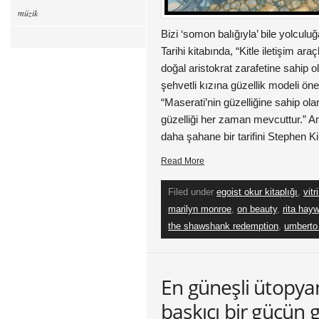
müzik
Bizi ‘somon balığıyla’ bile yolcul
Tarihi kitabında, “Kitle iletişim ar
doğal aristokrat zarafetine sahip o
şehvetli kızına güzellik modeli öne
“Maserati’nin güzelliğine sahip ola
güzelliği her zaman mevcuttur.” A
daha şahane bir tarifini Stephen K
Read More
Filed under
egoist okur kitaplığı
,
vitr
marilyn monroe
,
on beauty
,
rita hay
the shawshank redemption
,
umberto
En güneşli ütopyan
baskıcı bir gücün 