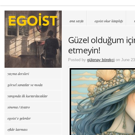
ana sayfa
egoist okur kitaplığı
Güzel olduğum içi
etmeyin!
Posted by
gülenay börekçi
on June 23
yazma dersleri
görsel sanatlar ve moda
yangında ilk kurtarılacaklar
sinema / tiyatro
egoist’e gelenler
efkâr karması