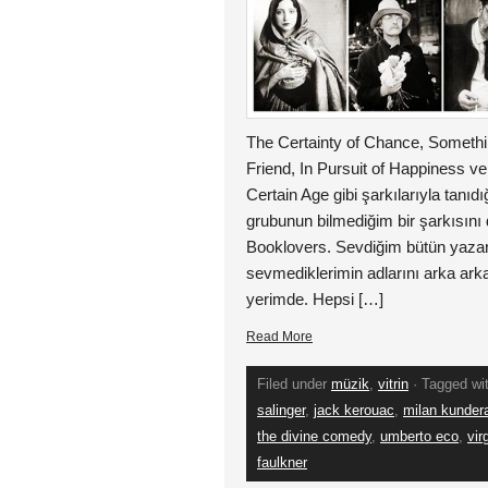
The Certainty of Chance, Somethi
Friend, In Pursuit of Happiness v
Certain Age gibi şarkılarıyla tanı
grubunun bilmediğim bir şarkısını 
Booklovers. Sevdiğim bütün yazarl
sevmediklerimin adlarını arka arka
yerimde. Hepsi […]
Read More
Filed under
müzik
,
vitrin
· Tagged wi
salinger
,
jack kerouac
,
milan kunder
the divine comedy
,
umberto eco
,
vir
faulkner