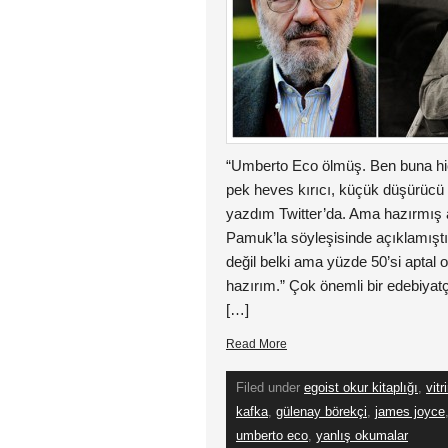
“Umberto Eco ölmüş. Ben buna hiç h
pek heves kırıcı, küçük düşürücü b
yazdım Twitter’da. Ama hazırmış a
Pamuk’la söyleşisinde açıklamıştı
değil belki ama yüzde 50’si aptal
hazırım.” Çok önemli bir edebiyatç
[…]
Read More
Filed under
egoist okur kitaplığı
,
vitr
kafka
,
gülenay börekçi
,
james joyce
umberto eco
,
yanlış okumalar