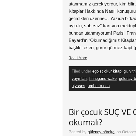
utanmamız gerekiyordur, kim bili
Kitaplar Hakkında Nasıl Konuşuruz
getirdikleri üzerine… Yazıda birkaç 
uykulu, sabırsız” karısına mektu
bundan utanmıyorum! Parisli Frans
Bayard’ın “Okumadığımız Kitapla
başlıklı eseri, görür görmez kaptı
Read More
Filed under
egoist okur kitaplığı
,
vitr
yayınları
,
finnegans wake
,
gülenay b
ulysses
,
umberto eco
Bir çocuk SUÇ VE C
okumalı?
Posted by
gülenay börekçi
on October