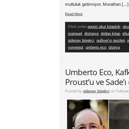
mutluluk getirmiyor. Murathan […]
Read More
Filed under
egoist okur kitaplığı
,
oku
manguel
,
distopya
,
doğan kitap
,
efsa
gülenay börekçi
,
gulliver'ın gezileri
,
j
vonnegut
,
umberto eco
,
ütopya
Umberto Eco, Kafka
Proust’u ve Sade’ı e
Posted by
gülenay börekçi
on Februar