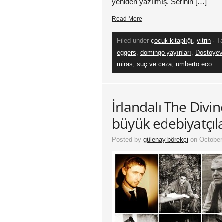
yeniden yazılmış. Serinin […]
Read More
Filed under
çocuk kitaplığı
,
vitrin
· T
eggers
,
domingo yayınları
,
Dostoyev
miras
,
suç ve ceza
,
umberto eco
İrlandalı The Div
büyük edebiyatçıl
Posted by
gülenay börekçi
on October