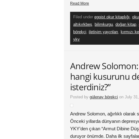
Read More
Filed under
egoist okur kitaplığı
,
oku
altıkırkbeş
,
bilimkurgu
,
doğan kitap
,
börekçi
,
iletişim yayınları
,
kırmızı ke
yky
Andrew Solomon:
hangi kusurunu d
isterdiniz?”
Posted by
gülenay börekçi
on July 31
Andrew Solomon, ağırlıklı olarak s
Önceki yıllarda dünyanın depresyo
YKY’den çıkan “Armut Dibine Düşm
duruyor önümde. Daha ilk sayfala