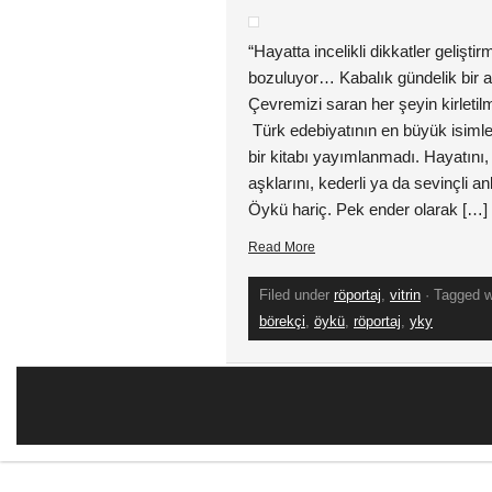
“Hayatta incelikli dikkatler gelişti
bozuluyor… Kabalık gündelik bir a
Çevremizi saran her şeyin kirletilm
Türk edebiyatının en büyük isimle
bir kitabı yayımlanmadı. Hayatını, 
aşklarını, kederli ya da sevinçli an
Öykü hariç. Pek ender olarak […]
Read More
Filed under
röportaj
,
vitrin
· Tagged 
börekçi
,
öykü
,
röportaj
,
yky