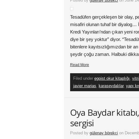
Posted by
gülenay börekçi
on June 14
Tesadüfen gerçekleşen bir olay, pe
misafiri olunan tuhaf bir diyalog…
Kredi Yayınları’ndan çıkan yeni r
diye bir şey yoktur” diyor. “Tesad
bitenlere kayıtsızlığımızdan bir an 
şeydir çoğu zaman. Halbuki dikkat
Read More
Filed under
egoist okur kitaplığı
,
vitr
javier marias
,
karasevdalılar
,
yapı kr
Oya Baydar kitabı
sergisi
Posted by
gülenay börekçi
on Decembe