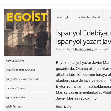
ana sayfa
egoist okur kitaplığı
İspanyol Edebiya
İspanyol yazar: Ja
Posted by
gülenay börekçi
on August 
yazma dersleri
Büyük İspanyol yazar Javier María
geçenlerde. Okuma alışkanlıkları 
görsel sanatlar ve moda
atladım tabii. Bir kısmını buraya 
yangında ilk kurtarılacaklar
okurken, size de tavsiye ederim.
Blyton romanlarını hâlâ saklamasıy
sinema / tiyatro
Marías Javier’in melankolisi: Aldat
egoist’e gelenler
Javier Marías (solda) […]
efkâr karması
Read More