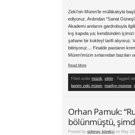
Zeki’nin Müren’le mülâkatıyla başl
ediyoruz. Ardından “Sanat Güneşi”nin
Akademi anılarını gardrobuyla ilgili
kış kapıda ya; kendisinden içimiz
şahane bir kokteyl tarifi alıyoruz. V
bitiriyoruz… Finalde pastanın krem
Müren’imizin sırlarından bazıları 
Read More
Filed under
müzik
,
vitrin
· Tagged wi
benim zeki müren
,
marilyn monroe
,
Orhan Pamuk: “Ru
bölünmüştü, şimdi 
Posted by
gülenay börekçi
on May 23,