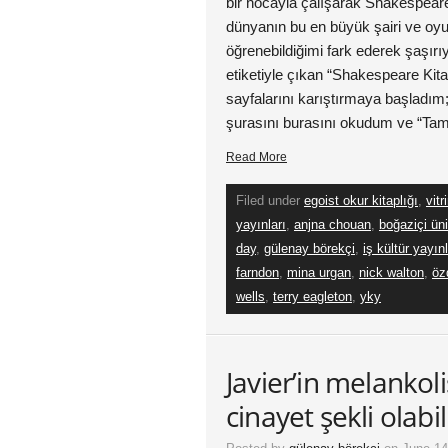
bir hocayla çalışarak Shakespeare
dünyanın bu en büyük şairi ve oyu
öğrenebildiğimi fark ederek şaşır
etiketiyle çıkan “Shakespeare Kita
sayfalarını karıştırmaya başladım;
şurasını burasını okudum ve “Ta
Read More
Filed under
egoist okur kitaplığı
,
vitr
yayınları
,
anjna chouan
,
boğaziçi üni
day
,
gülenay börekçi
,
iş kültür yayınl
farndon
,
mina urgan
,
nick walton
,
öz
wells
,
terry eagleton
,
yky
Javier’in melankoli
cinayet şekli olabil