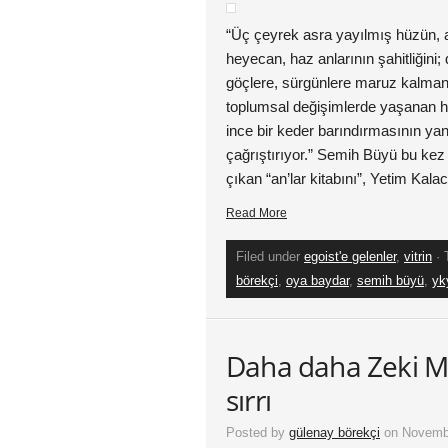
“Üç çeyrek asra yayılmış hüzün, a
heyecan, haz anlarının şahitliğini;
göçlere, sürgünlere maruz kalman
toplumsal değişimlerde yaşanan ha
ince bir keder barındırmasının ya
çağrıştırıyor.” Semih Büyü bu ke
çıkan “an’lar kitabını”, Yetim Kal
Read More
Filed under
egoist'e gelenler
,
vitrin
· 
börekçi
,
oya baydar
,
semih büyü
,
yk
Daha daha Zeki Mü
sırrı
Posted by
gülenay börekçi
on Novembe