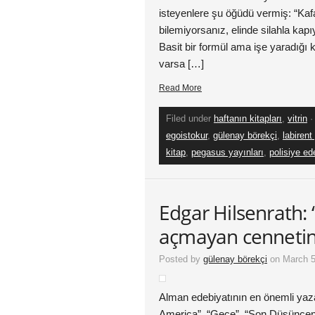
isteyenlere şu öğüdü vermiş: “Kaf
bilemiyorsanız, elinde silahla kap
Basit bir formül ama işe yaradığı ke
varsa […]
Read More
Filed under
haftanın kitapları
,
vitrin
·
egoistokur
,
gülenay börekçi
,
labirent
kitap
,
pegasus yayınları
,
polisiye ed
Edgar Hilsenrath: ‘
açmayan cennetin
Posted by
gülenay börekçi
on March 5
Alman edebiyatının en önemli yaza
America”, “Gece”, “Son Düşünceni