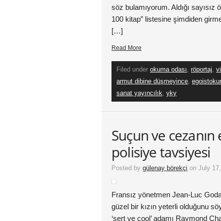
söz bulamıyorum. Aldığı sayısız ön
100 kitap” listesine şimdiden girme
[…]
Read More
Filed under
okuma odası
,
röportaj
,
vi
armut dibine düşmeyince
,
egoistokur
sanat yayıncılık
,
yky
Suçun ve cezanın 
polisiye tavsiyesi
Posted by
gülenay börekçi
on July 17
Fransız yönetmen Jean-Luc Godard
güzel bir kızın yeterli olduğunu s
‘sert ve cool’ adamı Raymond Cha