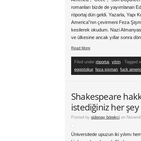
romanları bizde de yayımlanan Edg
röportaj dün geldi. Yazarla, Yapı 
America”nın çevirmeni Feza Şiş
kesilerek okudum. Nazi Almanyası
ve ülkesine ancak yıllar sonra dön
Read More
Filed under
röportaj
,
vitrin
· Tagged 
egoistokur
,
feza şişman
,
fuck ameri
Shakespeare hakk
istediğiniz her şey
Posted by
gülenay börekçi
on Novembe
Üniversitede upuzun iki yılımı h