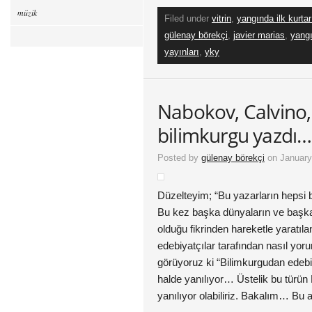
müzik
Filed under
vitrin
,
yangında ilk kurtar
gülenay börekçi
,
javier marias
,
yangı
yayınları
,
yky
Nabokov, Calvino,
bilimkurgu yazdı…
Posted by
gülenay börekçi
on January
Düzelteyim; “Bu yazarların hepsi 
Bu kez başka dünyaların ve başk
olduğu fikrinden hareketle yaratıl
edebiyatçılar tarafından nasıl yo
görüyoruz ki “Bilimkurgudan edebi
halde yanılıyor… Üstelik bu türün
yanılıyor olabiliriz. Bakalım… Bu a