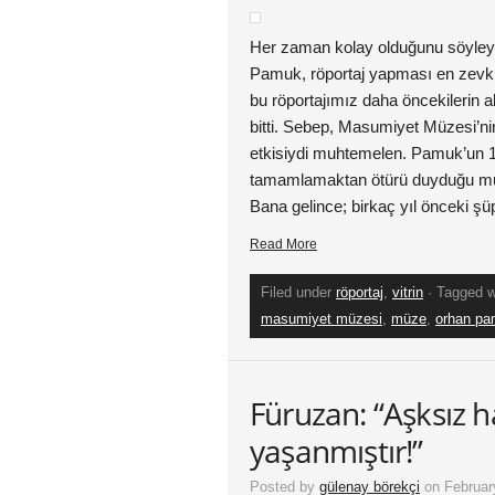
Her zaman kolay olduğunu söyle
Pamuk, röportaj yapması en zevkli
bu röportajımız daha öncekilerin a
bitti. Sebep, Masumiyet Müzesi’n
etkisiydi muhtemelen. Pamuk’un 1
tamamlamaktan ötürü duyduğu mu
Bana gelince; birkaç yıl önceki şü
Read More
Filed under
röportaj
,
vitrin
· Tagged 
masumiyet müzesi
,
müze
,
orhan p
Füruzan: “Aşksız 
yaşanmıştır!”
Posted by
gülenay börekçi
on Februar