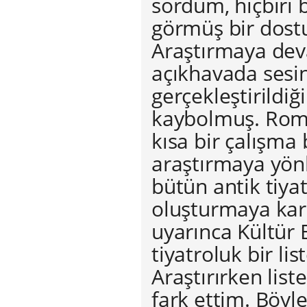
sordum, hiçbiri b
görmüş bir dost
Araştırmaya dev
açıkhavada sesi
gerçekleştirildi
kaybolmuş. Romal
kısa bir çalışma
araştırmaya yönl
bütün antik tiya
oluşturmaya kar
uyarınca Kültür 
tiyatroluk bir lis
Araştırırken lis
fark ettim. Böyl