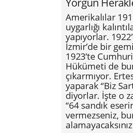
Yorgun Herakl
Amerikalılar 191
uygarlığı kalıntıl
yapıyorlar. 1922
İzmir’de bir gemi
1923’te Cumhuriy
Hükümeti de bun
çıkarmıyor. Erte
yaparak “Biz Sar
diyorlar. İşte o
“64 sandık eserim
vermezseniz, bun
alamayacaksınız