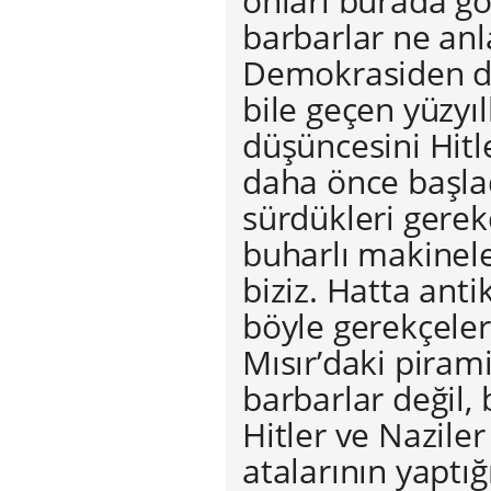
onları burada g
barbarlar ne anl
Demokrasiden de
bile geçen yüzyıl
düşüncesini Hitle
daha önce başlad
sürdükleri gerek
buharlı makinele
biziz. Hatta anti
böyle gerekçeler 
Mısır’daki pirami
barbarlar değil, 
Hitler ve Naziler
atalarının yaptı