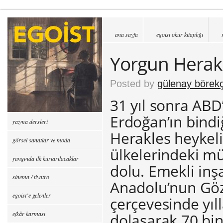
ana sayfa
egoist okur kitaplığı
Yorgun Herakl
Posted by
gülenay börekç
31 yıl sonra AB
Erdoğan’ın bindi
yazma dersleri
Herakles heykeli,
görsel sanatlar ve moda
ülkelerindeki mü
yangında ilk kurtarılacaklar
dolu. Emekli in
sinema / tiyatro
Anadolu’nun Gözy
egoist’e gelenler
çerçevesinde yıl
efkâr karması
dolaşarak 70 bin