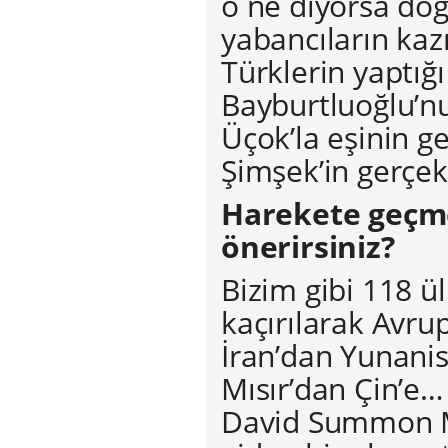
o ne diyorsa doğ
yabancıların kazı
Türklerin yaptığ
Bayburtluoğlu’nu
Üçok’la eşinin ge
Şimşek’in gerçek
Harekete geçme
önerirsiniz?
Bizim gibi 118 ü
kaçırılarak Avru
İran’dan Yunanist
Mısır’dan Çin’e…
David Summon Mü