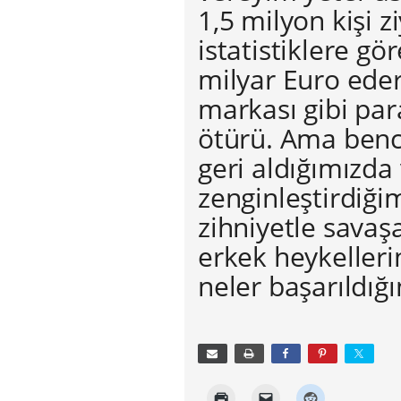
1,5 milyon kişi 
istatistiklere gö
milyar Euro ede
markası gibi par
ötürü. Ama bence
geri aldığımızda
zenginleştirdiğim
zihniyetle savaş
erkek heykeller
neler başarıldığı