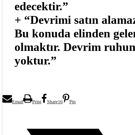
edecektir.”
+ “Devrimi satın alama
Bu konuda elinden gelen
olmaktır. Devrim ruhund
yoktur.”
Email
Print
Share
16
Pin