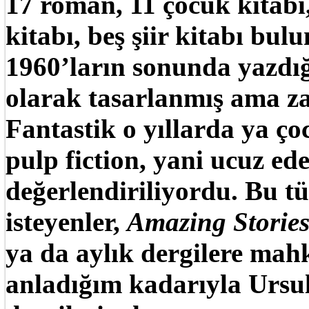
17 roman, 11 çocuk kitabı
kitabı, beş şiir kitabı bu
1960’ların sonunda yazdı
olarak tasarlanmış ama za
Fantastik o yıllarda ya ço
pulp fiction, yani ucuz e
değerlendiriliyordu. Bu t
isteyenler,
Amazing Storie
ya da aylık dergilere ma
anladığım kadarıyla Ursu