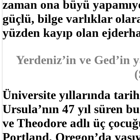
zaman ona büyü yapamıyor
güçlü, bilge varlıklar ola
yüzden kayıp olan ejderha
Yerdeniz’in ve Ged’in y
(
Üniversite yıllarında tari
Ursula’nın 47 yıl süren bu
ve Theodore adlı üç çocuğ
Portland, Oregon’da yaşıy