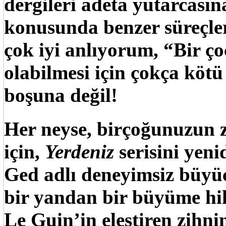
dergileri adeta yutarcas
konusunda benzer süreçler
çok iyi anlıyorum, “Bir ç
olabilmesi için çokça köt
boşuna değil!
Her neyse, birçoğunuzu
için,
Yerdeniz
serisini yen
Ged adlı deneyimsiz büyüc
bir yandan bir büyüme hi
Le Guin’in eleştiren zihnin