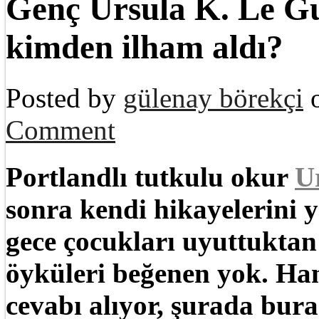
Genç Ursula K. Le Gu
kimden ilham aldı?
Posted by
gülenay börekçi
o
Comment
Portlandlı tutkulu okur
U
sonra kendi hikayelerini 
gece çocukları uyuttuktan
öyküleri beğenen yok. Han
cevabı alıyor, şurada burad