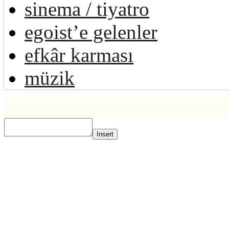
sinema / tiyatro
egoist’e gelenler
efkâr karması
müzik
Insert