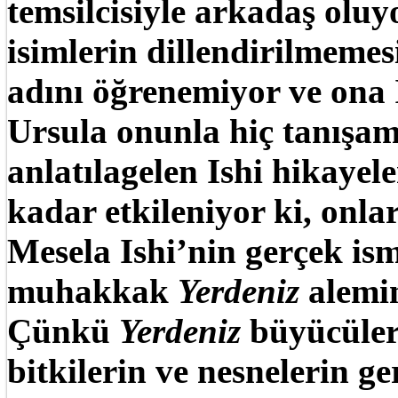
temsilcisiyle arkadaş olu
isimlerin dillendirilmemes
adını öğrenemiyor ve ona 
Ursula onunla hiç tanışam
anlatılagelen Ishi hikayel
kadar etkileniyor ki, onla
Mesela Ishi’nin gerçek is
muhakkak
Yerdeniz
alemin
Çünkü
Yerdeniz
büyücüler
bitkilerin ve nesnelerin ge