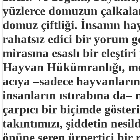
yüzlerce domuzun çalkalan
domuz çiftliği. İnsanın ha
rahatsız edici bir yorum 
mirasına esaslı bir eleştiri
Hayvan Hükümranlığı,
mo
acıya –sadece hayvanların 
insanların ıstırabına da– n
çarpıcı bir biçimde göster
takıntımızı, şiddetin nesil
önüne seren ürpertici bir