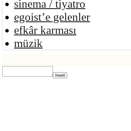
sinema / tiyatro
egoist’e gelenler
efkâr karması
müzik
Insert