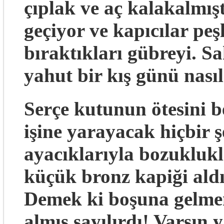
çıplak ve aç kalakalmış
geçiyor ve kapıcılar pe
bıraktıkları gübreyi. S
yahut bir kış günü nası
Serçe kutunun ötesini ber
işine yarayacak hiçbir
ayacıklarıyla bozuklukla
küçük bronz kapiği aldı
Demek ki boşuna gelmemi
almış sayılırdı! Varsın 