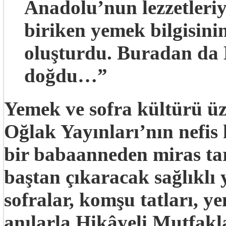
Anadolu’nun lezzetleri
biriken yemek bilgisini
oluşturdu. Buradan da 
doğdu…”
Yemek ve sofra kültürü üz
Oğlak Yayınları’nın nefis 
bir babaanneden miras tari
baştan çıkaracak sağlıklı 
sofralar, komşu tatları, ye
anılarla Hikâyeli Mutfak