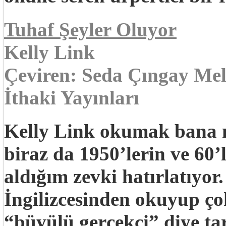
Tuhaf Şeyler Oluyor
Kelly Link
Çeviren: Seda Çıngay Mel
İthaki Yayınları
Kelly Link okumak bana m
biraz da 1950’lerin ve 60
aldığım zevki hatırlatıyor.
İngilizcesinden okuyup ço
“büyülü gerçekçi” diye tar