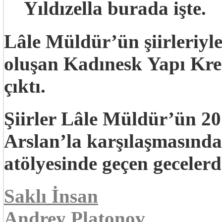
Yıldızella burada işte.
Lâle Müldür’ün şiirleriyl
oluşan
Kadınesk
Yapı Kred
çıktı.
Şiirler Lâle Müldür’ün 2
Arslan’la karşılaşmasında
atölyesinde geçen gecelerd
Saklı İnsan
Andrey Platonov