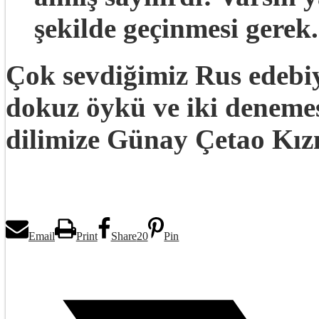
şekilde geçinmesi gerek
Çok sevdiğimiz Rus edebi
dokuz öykü ve iki denemes
dilimize Günay Çetao Kızı
Email
Print
Share
20
Pin