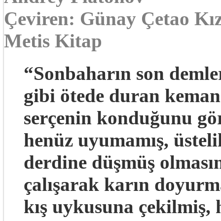
Çeviren: Günay Çetao Kız
Metis Kitap
“Sonbaharın son demler
gibi ötede duran keman
serçenin konduğunu gö
henüz uyumamış, üsteli
derdine düşmüş olmasına
çalışarak karın doyurm
kış uykusuna çekilmiş, 