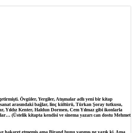
getirmişti.
Övgüler, Yergiler, Atışmalar
adlı yeni bir kitap
 sanat arasındaki bağlar, linç kültürü, Türkan Şoray tutkusu,
ar, Yıldız Kenter, Haldun Dormen, Cem Yılmaz gibi ikonlarla
lar… (Üstelik kitapta kendisi ve sinema yazarı can dostu Mehmet
mseye hakaret etmemiş ama Birand bunu yapmış ne yazık ki. Ama