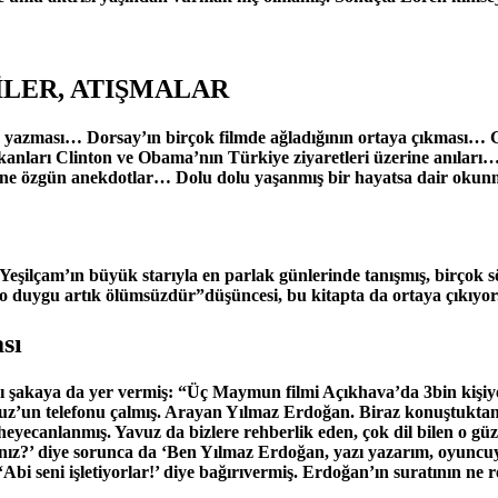
GİLER, ATIŞMALAR
ü yazması… Dorsay’ın birçok filmde ağladığının ortaya çıkması…
ları Clinton ve Obama’nın Türkiye ziyaretleri üzerine anıları… 
ine özgün anekdotlar… Dolu dolu yaşanmış bir hayatsa dair okun
eşilçam’ın büyük starıyla en parlak günlerinde tanışmış, birçok sö
o duygu artık ölümsüzdür”düşüncesi, bu kitapta da ortaya çıkıyor
sı
şakaya da yer vermiş: “Üç Maymun filmi Açıkhava’da 3bin kişiye gö
vuz’un telefonu çalmış. Arayan Yılmaz Erdoğan. Biraz konuştuktan
ecanlanmış. Yavuz da bizlere rehberlik eden, çok dil bilen o güzel 
nız?’ diye sorunca da ‘Ben Yılmaz Erdoğan, yazı yazarım, oyuncuyu
 seni işletiyorlar!’ diye bağırıvermiş. Erdoğan’ın suratının ne 