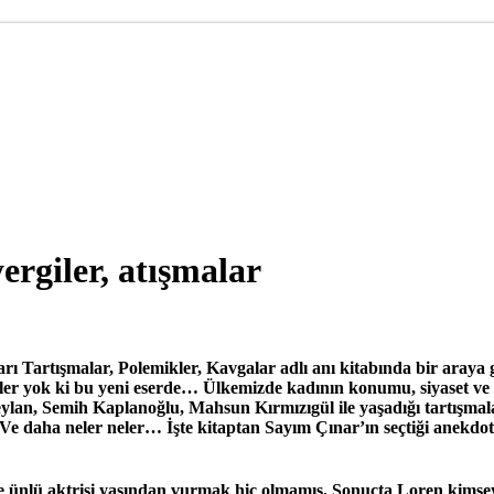
ergiler, atışmalar
arı
Tartışmalar, Polemikler, Kavgalar
adlı anı kitabında bir araya 
Neler yok ki bu yeni eserde… Ülkemizde kadının konumu, siyaset ve
ylan, Semih Kaplanoğlu, Mahsun Kırmızıgül ile yaşadığı tartışmal
Ve daha neler neler… İşte kitaptan Sayım Çınar’ın seçtiği anekdot
 hele ünlü aktrisi yaşından vurmak hiç olmamış. Sonuçta Loren ki