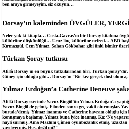
ben araya girmeyeyim, siz okuyun…
Dorsay’ın kaleminden ÖVGÜLER, YER
Neler yok ki kitapta… Costa-Gavras’ın bir Dorsay kitabına övg
kültürüne düşkünlüğü… Ucuz linç kültürüne nefreti… ABD başkan
Kırmızıgül, Cem Yılmaz, Şahan Gökbahar gibi ünlü isimler üzer
Türkan Şoray tutkusu
Atillâ Dorsay’ın en büyük tutkularından biri, Türkan Şoray’dır. Y
Güney için olduğu gibi… Dorsay’ın “Bir kez gerçek dost olunca, 
Yılmaz Erdoğan’a Catherine Deneuve şaka
Atillâ Dorsay eserinde Yavuz Bingöl’ün Yılmaz Erdoğan’a yaptığı 
Yavuz Bingöl de gelmiş. Filmden sonra geç vakit oturmuşlar. Ya
burada’demiş. Yılmaz inanmış ve Catherine hayranı olduğu için hey
konuşmaya başlamış. Yılmaz buna iyice inanmış. Kız ‘Ne yaparsı
hayli sürmüş. Ama Mazlum Çimen oyunbozanlık etmiş, uzaktan ‘Abi
yayılıvermiş. Hoş, değil mi?”