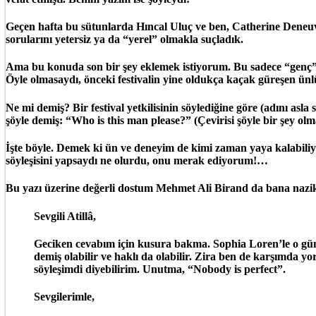
Geçen hafta bu sütunlarda Hıncal Uluç ve ben, Catherine Deneuve
sorularını yetersiz ya da “yerel” olmakla suçladık.
Ama bu konuda son bir şey eklemek istiyorum. Bu sadece “genç” v
Öyle olmasaydı, önceki festivalin yine oldukça kaçak güreşen ün
Ne mi demiş? Bir festival yetkilisinin söylediğine göre (adını as
şöyle demiş: “Who is this man please?” (Çevirisi şöyle bir şey o
İşte böyle. Demek ki ün ve deneyim de kimi zaman yaya kalabili
söyleşisini yapsaydı ne olurdu, onu merak ediyorum!…
Bu yazı üzerine değerli dostum Mehmet Ali Birand da bana nazik 
Sevgili Atillâ,
Geciken cevabım için kusura bakma. Sophia Loren’le o gün,
demiş olabilir ve haklı da olabilir. Zira ben de karşımda y
söyleşimdi diyebilirim. Unutma, “Nobody is perfect”.
Sevgilerimle,