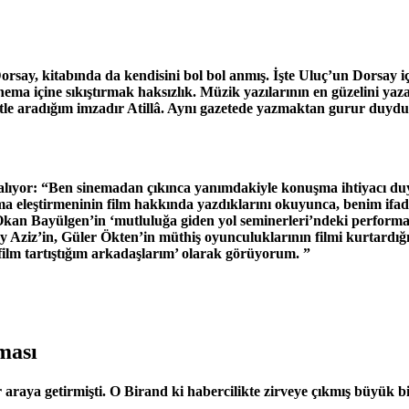
rsay, kitabında da kendisini bol bol anmış. İşte Uluç’un Dorsay iç
 sinema içine sıkıştırmak haksızlık. Müzik yazılarının en güzelini 
retle aradığım imzadır Atillâ. Aynı gazetede yazmaktan gurur du
er alıyor: “Ben sinemadan çıkınca yanımdakiyle konuşma ihtiyacı du
nema eleştirmeninin film hakkında yazdıklarını okuyunca, benim ifa
an Bayülgen’in ‘mutluluğa giden yol seminerleri’ndeki performa
y Aziz’in, Güler Ökten’in müthiş oyunculuklarının filmi kurtardığ
 film tartıştığım arkadaşlarım’ olarak görüyorum. ”
ması
raya getirmişti. O Birand ki habercilikte zirveye çıkmış büyük bir