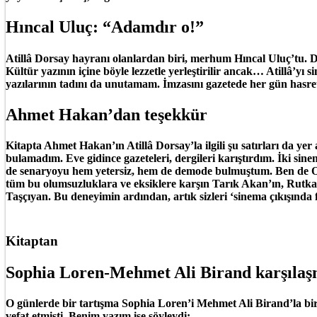
Hıncal Uluç: “Adamdır o!”
Atillâ Dorsay hayranı olanlardan biri, merhum Hıncal Uluç’tu. Do
Kültür yazının içine böyle lezzetle yerleştirilir ancak… Atillâ’yı
yazılarının tadını da unutamam. İmzasını gazetede her gün has
Ahmet Hakan’dan teşekkür
Kitapta Ahmet Hakan’ın Atillâ Dorsay’la ilgili şu satırları da y
bulamadım. Eve gidince gazeteleri, dergileri karıştırdım. İki si
de senaryoyu hem yetersiz, hem de demode bulmuştum. Ben de Ok
tüm bu olumsuzluklara ve eksiklere karşın Tarık Akan’ın, Rutka
Taşçıyan. Bu deneyimin ardından, artık sizleri ‘sinema çıkışında
Kitaptan
Sophia Loren-Mehmet Ali Birand karşılaş
O günlerde bir tartışma Sophia Loren’i Mehmet Ali Birand’la bir a
vefat etmişti. Benim yazım ise şöyleydi: