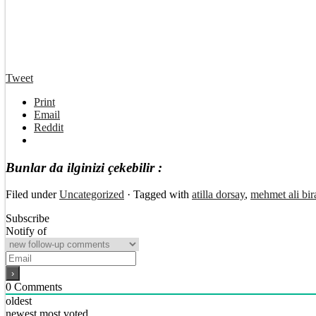
Tweet
Print
Email
Reddit
Bunlar da ilginizi çekebilir :
Filed under
Uncategorized
· Tagged with
atilla dorsay
,
mehmet ali bi
Subscribe
Notify of
0
Comments
oldest
newest
most voted