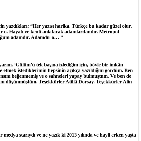
in yazdıkları: “Her yazısı harika. Türkçe bu kadar güzel olur.
yazar o. Hayatı ve kenti anlatacak adamlardandır. Metropol
yduğum adamdır. Adamdır o… ”
yarım. ‘Gülüm’ü tek başına izlediğim için, böyle bir imkân
de etmek istediklerimin hepsinin açıkça yazıldığını gördüm. Ben
nsını beğenmemiş ve o sahneleri yapay bulmuştum. Ve ben de
ını düşünmüştüm. Teşekkürler Atillâ Dorsay. Teşekkürler Alin
 medya starıydı ve ne yazık ki 2013 yılında ve hayli erken yaşta