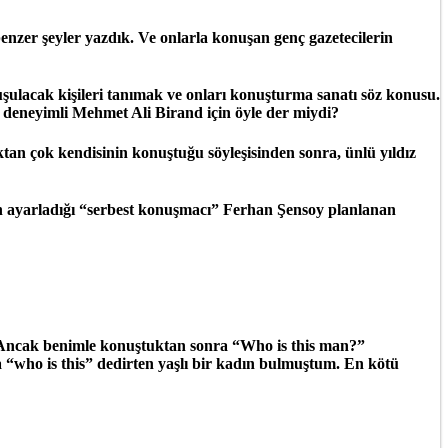
nzer şeyler yazdık. Ve onlarla konuşan genç gazetecilerin
şulacak kişileri tanımak ve onları konuşturma sanatı söz konusu.
n deneyimli Mehmet Ali Birand için öyle der miydi?
ktan çok kendisinin konuştuğu söyleşisinden sonra, ünlü yıldız
in ayarladığı “serbest konuşmacı” Ferhan Şensoy planlanan
ı. Ancak benimle konuştuktan sonra “Who is this man?”
a “who is this” dedirten yaşlı bir kadın bulmuştum. En kötü