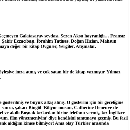
 Geçmeyen Galatasaray sevdası, Sezen Aksu hayranlığı… Fransız
Şakir Eczacıbaşı, İbrahim Tatlıses, Doğan Hızlan, Mahsun
maya değer bir kitap
Övgüler, Yergiler, Atışmalar.
yleşiye imza atmış ve çok satan bir de kitap yazmıştır. Yılmaz
.
sterilmiş ve büyük alkış almış. O gösterim için bir geceliğine
 sonra, şakacı Bingöl ‘Biliyor musun, Catherine Deneuve de
ve akıllı Boşnak kızlardan birine telefonu vermiş, kız İngilizce
m, film yönetmeniyim’ diye kendisini tanıtmaya geçmiş. Bu fasıl
renk aldığını kimse bilmiyor! Ama olay Türkler arasında