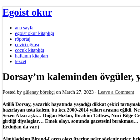
Egoist okur
ana sayfa
egoist okur kitaplığı
röportaj
çeviri uğraşı
çocuk kitaplığı
haftanın kitapları
lezzet
Dorsay’ın kaleminden övgüler, y
Posted by
gülenay börekçi
on March 27, 2023 ·
Leave a Comment
Atillâ Dorsay, yazarlık hayatında yaşadığı dikkat çekici tartışmal
hazırlayan usta kalem, bu kez 2000-2014 yılları arasına eğildi. 
Sezen Aksu aşkı… Doğan Hızlan, İbrahim Tatlıses, Nuri Bilge Ce
girdiği diyaloglar… Emek olayı, sonunda gazetesini bırakması… 
Erduğan da var.)
Alıntıladığım Birand-Loren olayı üzerine neler söylenir neler,