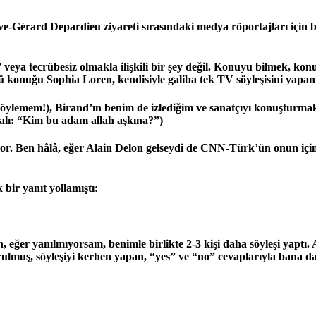
-Gérard Depardieu ziyareti sırasındaki medya röportajları için be
eya tecrübesiz olmakla ilişkili bir şey değil. Konuyu bilmek, konu
lü konuğu Sophia Loren, kendisiyle galiba tek TV söyleşisini yapa
la söylemem!), Birand’ın benim de izlediğim ve sanatçıyı konuşturma
lmalı: “Kim bu adam allah aşkına?”)
yor. Ben hâlâ, eğer Alain Delon gelseydi de CNN-Türk’ün onun iç
bir yanıt yollamıştı:
 eğer yanılmıyorsam, benimle birlikte 2-3 kişi daha söyleşi yapt
orulmuş, söyleşiyi kerhen yapan, “yes” ve “no” cevaplarıyla bana d