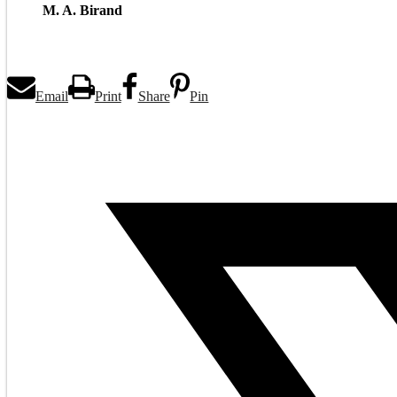
M. A. Birand
Email
Print
Share
Pin