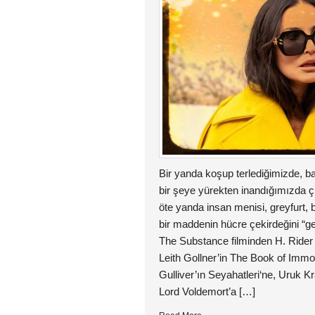
Bir yanda koşup terlediğimizde, ba
bir şeye yürekten inandığımızda ç
öte yanda insan menisi, greyfurt
bir maddenin hücre çekirdeğini “ge
The Substance filminden H. Ride
Leith Gollner’in The Book of Immor
Gulliver’ın Seyahatleri‘ne, Uruk K
Lord Voldemort’a […]