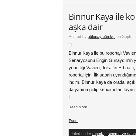
Binnur Kaya ile kor
aşka dair
Posted by
gülenay börekçi
on Septemb
Binnur Kaya ile bu röportajı Vavie
Senaryosunu Engin Günaydın’ın ya
yönettiği Vavien, Tokat’ın Erbaa il
röportaj için. İlk sabah uyandığım
indim. Binnur Kaya da orada, açık
da yanına gidip kendimi tanıtayım
[…]
Read More
Tweet
Filed under
röportaj
,
sinema ve sahne