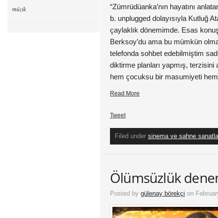
“Zümrüdüanka’nın hayatını anlatan
müzik
b. unplugged dolayısıyla Kutluğ At
çaylaklık dönemimde. Esas konu
Berksoy’du ama bu mümkün olmamı
telefonda sohbet edebilmiştim sade
diktirme planları yapmış, terzisini
hem çocuksu bir masumiyeti hem d
Read More
Tweet
Filed under
sinema ve sahne sanatla
Ölümsüzlük denen
Posted by
gülenay börekçi
on Februar