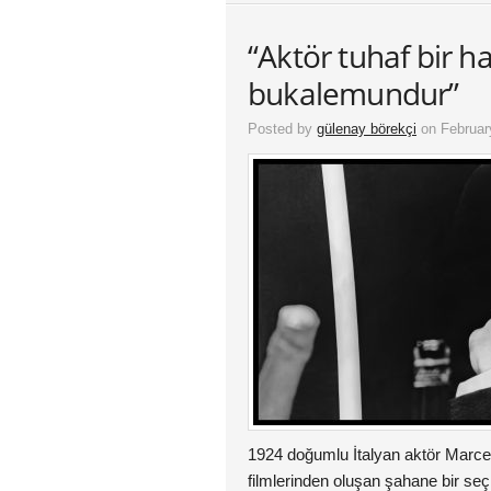
“Aktör tuhaf bir h
bukalemundur”
Posted by
gülenay börekçi
on Februar
1924 doğumlu İtalyan aktör Marcel
filmlerinden oluşan şahane bir s