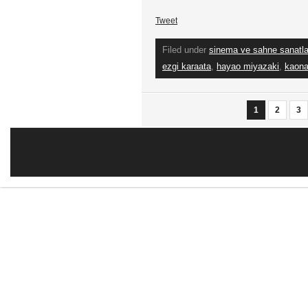
Tweet
Filed under
sinema ve sahne sanatla
ezgi karaata
,
hayao miyazaki
,
kaona
1
2
3