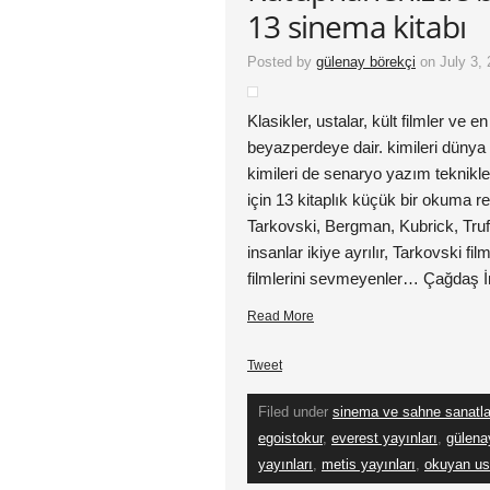
13 sinema kitabı
Posted by
gülenay börekçi
on July 3, 
Klasikler, ustalar, kült filmler ve 
beyazperdeye dair. kimileri dünya 
kimileri de senaryo yazım teknikle
için 13 kitaplık küçük bir okuma
Tarkovski, Bergman, Kubrick, Tru
insanlar ikiye ayrılır, Tarkovski fi
filmlerini sevmeyenler… Çağdaş İn
Read More
Tweet
Filed under
sinema ve sahne sanatla
egoistokur
,
everest yayınları
,
gülena
yayınları
,
metis yayınları
,
okuyan us