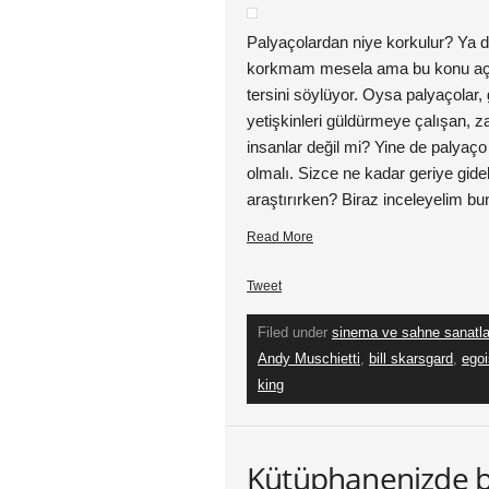
Palyaçolardan niye korkulur? Ya 
korkmam mesela ama bu konu aç
tersini söylüyor. Oysa palyaçolar,
yetişkinleri güldürmeye çalışan, z
insanlar değil mi? Yine de palyaç
olmalı. Sizce ne kadar geriye gideb
araştırırken? Biraz inceleyelim bu
Read More
Tweet
Filed under
sinema ve sahne sanatla
Andy Muschietti
,
bill skarsgard
,
egoi
king
Kütüphanenizde 