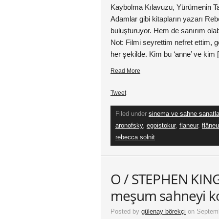
Kaybolma Kılavuzu, Yürümenin Tari
Adamlar gibi kitapların yazarı Reb
buluşturuyor. Hem de sanırım olab
Not: Filmi seyrettim nefret etti
her şekilde. Kim bu ‘anne’ ve kim 
Read More
Tweet
Filed under
sinema ve sahne sanatla
aronofsky
,
egoistokur
,
flaneur
,
flâne
rebecca solnit
O / STEPHEN KING:
meşum sahneyi ko
Posted by
gülenay börekçi
on Septemb