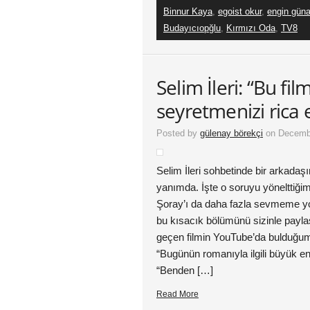
Binnur Kaya
,
egoist okur
,
engin gün
Budayıcıopğlu
,
Kırmızı Oda
,
TV8
Selim İleri: “Bu fi
seyretmenizi rica
Posted by
gülenay börekçi
on Decembe
Selim İleri sohbetinde bir arkad
yanımda. İşte o soruyu yönelttiğim
Şoray’ı da daha fazla sevmeme yol
bu kısacık bölümünü sizinle payl
geçen filmin YouTube’da bulduğum
“Bugünün romanıyla ilgili büyük e
“Benden […]
Read More