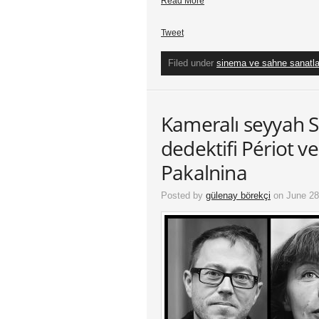
Read More
Tweet
Filed under
sinema ve sahne sanatla
Kameralı seyyah S
dedektifi Périot ve
Pakalnina
Posted by
gülenay börekçi
on June 28