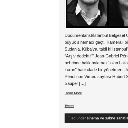
Documentarist/İstanbul Belgesel 
büyük sinemacı geçti. Kameralı b
Sudan’a, Küba’ya, tabii ki İstanbu
“Arşiv dedektifi” Jean-Gabriel Péri
nehrinde balık avlamak” olan Lai
kuran” harikulade bir yönetmen: 
Périot’nun Vimeo sayfası Hubert
Sauper […]
Read More
Tweet
Filed under
sinema ve sahne sanatla