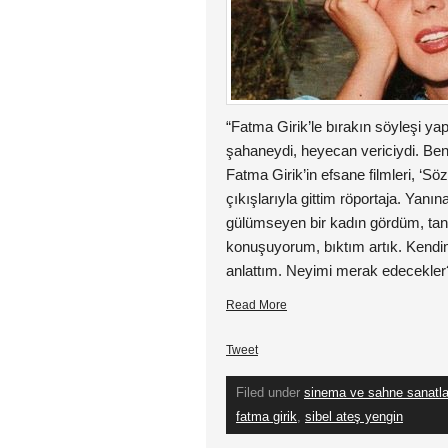
“Fatma Girik’le bırakın söyleşi y
şahaneydi, heyecan vericiydi. Ben
Fatma Girik’in efsane filmleri, ‘S
çıkışlarıyla gittim röportaja. Yanı
gülümseyen bir kadın gördüm, tanıştı
konuşuyorum, bıktım artık. Kendim
anlattım. Neyimi merak edecekle
Read More
Tweet
Filed under
sinema ve sahne sanatla
fatma girik
,
sibel ateş yengin