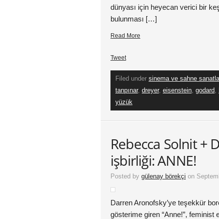
dünyası için heyecan verici bir keş
bulunması […]
Read More
Tweet
Filed under
sinema ve sahne sanatla
tanpınar
,
dreyer
,
eisenstein
,
godard
,
yüzük
Rebecca Solnit + 
işbirliği: ANNE!
Posted by
gülenay börekçi
on Septemb
Darren Aronofsky’ye teşekkür borçl
gösterime giren “Anne!”, feminist e