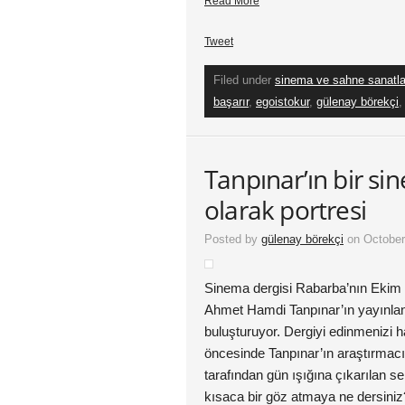
Read More
Tweet
Filed under
sinema ve sahne sanatla
başarır
,
egoistokur
,
gülenay börekçi
Tanpınar’ın bir s
olarak portresi
Posted by
gülenay börekçi
on October
Sinema dergisi Rabarba’nın Ekim 
Ahmet Hamdi Tanpınar’ın yayınla
buluşturuyor. Dergiyi edinmenizi 
öncesinde Tanpınar’ın araştırmacı
tarafından gün ışığına çıkarılan sen
kısaca bir göz atmaya ne dersiniz?