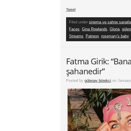
Tweet
Filed under
sinema ve sahne sanatla
Faces
,
Gina Rowlands
,
Gloria
,
gülen
Streams
,
Patreon
,
rosemary's baby
Fatma Girik: “Bana
şahanedir”
Posted by
gülenay börekçi
on January