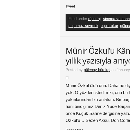
Tweet
Filed under
röportaj
,
sinema ve sahne
suçumuz sevmek
,
egoistokur
,
gülen
Münir Özkul’u Kâ
yıllık yazısıyla anı
Posted by
gülenay börekçi
on January
Münir Özkul öldü dün. Daha ne d
yok. O yüzden istedim ki, onu bu
yakınlarından biri anlatsın. Bir 
hani biriciğimiz Deniz Yüce Başar
önce Küçük Sahne dergisine yazdı
Özkul’u… Sezen Aksu, Don Corle