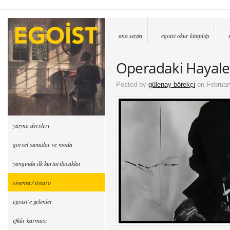
ana sayfa
egoist okur kitaplığı
Operadaki Hayale
Posted by
gülenay börekçi
on Februar
yazma dersleri
görsel sanatlar ve moda
yangında ilk kurtarılacaklar
sinema / tiyatro
egoist’e gelenler
efkâr karması