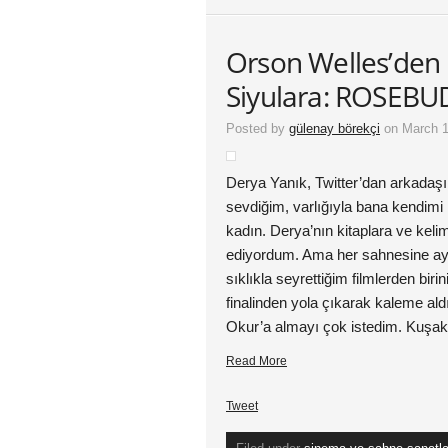
Orson Welles’den 
Siyulara: ROSEBU
Posted by
gülenay börekçi
on March 1
Derya Yanık, Twitter’dan arkada
sevdiğim, varlığıyla bana kendimi 
kadın. Derya’nın kitaplara ve keli
ediyordum. Ama her sahnesine ayrı
sıklıkla seyrettiğim filmlerden biri
finalinden yola çıkarak kaleme al
Okur’a almayı çok istedim. Kuşak
Read More
Tweet