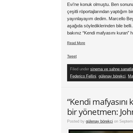
Evi’ne konuk olmuştu. Ben sonuna
çeşitli röportajlarından yaptığım b
yayınlayayım dedim. Marcello Bey’
aşağıda söylediklerinden bile bel
bakınız “Kendi mafyasını kuran” h
Read More
Tweet
Filed under
sinema ve sahne sanatla
Federico Fellini
,
gülenay börekçi
,
Ma
“Kendi mafyasını 
bir yönetmen: Joh
Posted by
gülenay börekçi
on Septemb