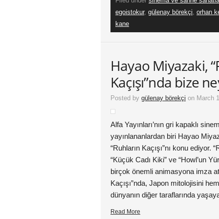
Filed under
sinema ve sahne sanatla
egoistokur
,
gülenay börekçi
,
orhan k
kane
Hayao Miyazaki, “
Kaçışı”nda bize ne
Posted by
gülenay börekçi
on March 1
Alfa Yayınları’nın gri kapaklı sine
yayınlananlardan biri Hayao Miyaza
“Ruhların Kaçışı”nı konu ediyor. “
“Küçük Cadı Kiki” ve “Howl’un Yü
birçok önemli animasyona imza at
Kaçışı”nda, Japon mitolojisini he
dünyanın diğer taraflarında yaşay
Read More