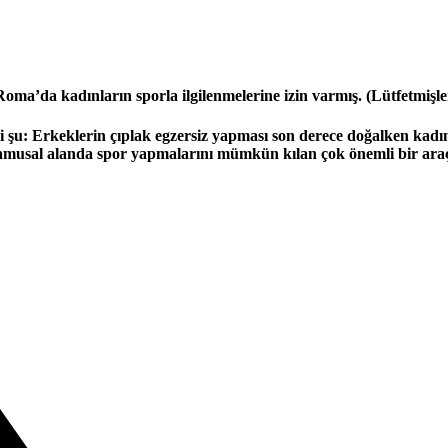
ma’da kadınların sporla ilgilenmelerine izin varmış. (Lütfetmişle
bi şu: Erkeklerin çıplak egzersiz yapması son derece doğalken kadın
 kamusal alanda spor yapmalarını mümkün kılan çok önemli bir araç