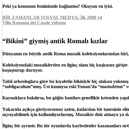
Peki ya konunun feminizmle bağlantısı? Okuyun en iyisi.
BİR ZAMANLAR SOSYAL MEDYA: İlk 2000 yıl
Villa Romana del Casale videosu
“Bikini” giymiş antik Romalı kızlar
Dünyanın en büyük antik Roma mozaik koleksiyonlarından biri, M.
Koleksiyondaki mozaiklerden en ilginç olanı hiç kuşkusuz girişte 
koşuşturup duruyor.
Tabii arkeologlara göre bu kıyafetin bikiniyle hiç alakası yokmuş
“subligaculum”muş. Üst kısmıysa eski Yunan’da “mastodeton” v
Kaynaklara bakılırsa, bu göğüs bantları genellikle ketenden yapı
Yukarıda açıkça görüyorsunuz zaten, kızlardan bir tanesinin eli
sıçrayabilmek için kullanılıyorlarmış. Mozaikte disk atmaya ya d
İlginç bir ayrıntı: Bu tür oyunlarda kaybedenler kazananları sı