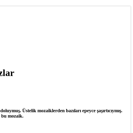
lar
 doluymuş. Üstelik mozaiklerden bazıları epeyce şaşırtıcıymış.
ş bu mozaik.