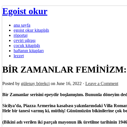
Egoist okur
ana sayfa
egoist okur kitaplığı
röportaj
çeviri uğraşı
çocuk kitaplığı
haftanın kitapları
lezzet
BİR ZAMANLAR FEMİNİZM: “Bik
Posted by
gülenay börekçi
on June 16, 2022 ·
Leave a Comment
Bir Zamanlar serisini epeydir boşlamıştım. Bununla döneyim d
Sicilya’da, Piazza Armerina kasabası yakınlarındaki Villa Romana 
Hele bir tanesi varmış ki, müthiş! Günümüzün bikinilerine çok 
(Bikini adı verilen iki parçalı mayonun ilk üretilme tarihinin 19