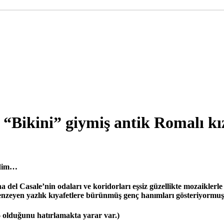
ini” giymiş antik Romalı kız
edim…
del Casale’nin odaları ve koridorları eşsiz güzellikte mozaiklerle
benzeyen yazlık kıyafetlere bürünmüş genç hanımları gösteriyormu
46 olduğunu hatırlamakta yarar var.)