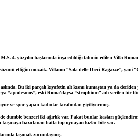
S. 4. yüzyılın başlarında inşa edildiği tahmin edilen Villa Roman
sözünü ettiğim mozaik. Villanın “Sala delle Dieci Ragazze”, yani “
 aslında. Bu iki parçalı kıyafetin alt kısmı kumaştan ya da deriden
eya “apodesmos”, eski Roma’daysa “strophium” adı verilen bir t
lıyor ve spor yapan kadınlar tarafından giyiliyormuş.
nde dumble benzeri iki ağırlık var. Fakat bunlar kasları güçlendi
a koşmaya hazırlanan hatta top oynayan kızlar bile var.
rtlarında taşımak zorundaymış.