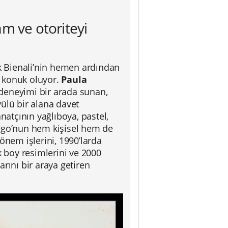
am ve otoriteyi
dik Bienali’nin hemen ardından
e konuk oluyor.
Paula
eneyimi bir arada sunan,
yülü bir alana davet
anatçının yağlıboya, pastel,
 Rego’nun hem kişisel hem de
önem işlerini, 1990’larda
k boy resimlerini ve 2000
rını bir araya getiren