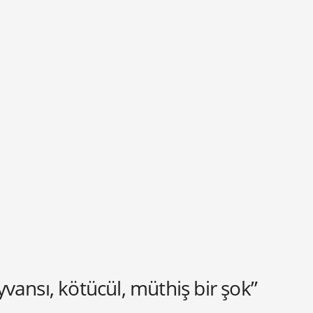
vansı, kötücül, müthiş bir şok”