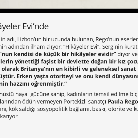
yeler Evi’nde
in adı, Lizbon’un bir ucunda bulunan, Rego’nun eserler
n adından ilham alıyor: “Hikâyeler Evi”. Serginin küra
o
’
nun kendisi de küçük bir hikâyeler evidir”
diyor ve
lerin yönettiği faşist bir devlette doğan bir kız çoc
 olarak Britanya
’
nın en kibirli ve geleneksel sana
ştür. Erken yaşta otoriteyi ve onu kendi dünyasın
in hazzını öğrenmiştir.”
nüstü hayal gücüne sahip, kadınların temsil edilme bi
larından ödün vermeyen Portekizli sanatçı
Paula Rego
nı, kök saldığı sosyopolitik bağlamı, baskı, otorite ve 
karıyor.