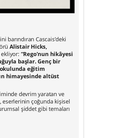
ini barındıran Cascais’deki
törü
Alistair Hicks,
 ekliyor:
“Rego
’
nun hikâyesi
uğuyla başlar. Genç bir
t okulunda eğitim
ın himayesinde altüst
çiminde devrim yaratan ve
, eserlerinin çoğunda kişisel
kurumsal şiddet gibi temaları