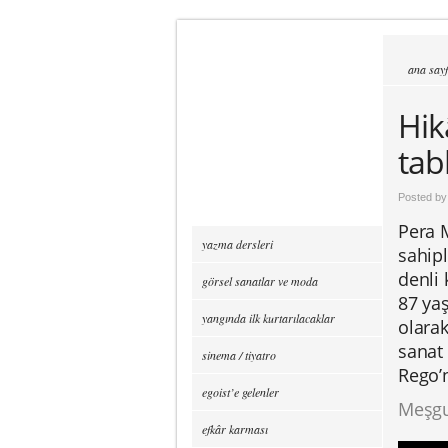
ana say
Hik
tab
Posted b
Pera M
yazma dersleri
sahipl
denli 
görsel sanatlar ve moda
87 yaş
yangında ilk kurtarılacaklar
olarak
sanat 
sinema / tiyatro
Rego’n
egoist’e gelenler
Meşgul
efkâr karması