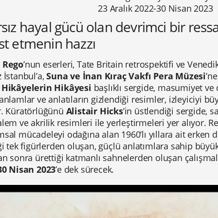
23 Aralık 2022-30 Nisan 2023
rsız hayal gücü olan devrimci bir ress
st etmenin hazzı
 Rego
’nun eserleri, Tate Britain retrospektifi ve Vene
 İstanbul’a,
Suna ve İnan Kıraç Vakfı Pera Müzesi
’n
Hikâyelerin Hikâyesi
başlıklı sergide,
masumiyet ve d
anlamlar ve anlatıların gizlendiği resimler, izleyiciyi bü
.
Küratörlüğünü
Alistair Hicks
’in üstlendiği sergide, s
lem ve akrilik resimleri ile yerleştirmeleri yer alıyor.
sal mücadeleyi odağına alan 1960’lı yıllara ait erken d
ği tek figürlerden oluşan, güçlü anlatımlara sahip büyü
an sonra ürettiği katmanlı sahnelerden oluşan çalışmala
30 Nisan 2023
’e dek sürecek.