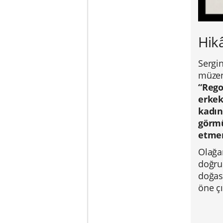
Hikâ
Sergin
müzeni
“Reg
erkek
kadın
görmü
etmen
Olağa
doğru
doğası
öne çı