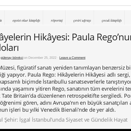
fa
egoist okur kitaplığı
röportaj
çeviri uğraşı
çocuk kitaplığı
âyelerin Hikâyesi: Paula Rego’nu
loları
y
gülenay börekçi
on December 25, 2022 ·
Leave a Comment
üzesi, figüratif sanatı yeniden tanımlayan benzersiz bi
iği yapıyor. Paula Rego: Hikâyelerin Hikâyesi adlı sergi
kapsamlı biçimde İstanbullu sanatseverlerle tanıştırıyo
ında yaşamını yitiren Rego, sanatının tüm evrelerini te
 Tate Britain’da düzenlenen retrospektifte sergiledi. P
öğrenimi gören, adını Avrupa’nın en büyük sanatçıları 
un işleri bu yılki Venedik Bienali’nde de yer aldı.
 Şehir: İşgal İstanbul’unda Siyaset ve Gündelik Hayat