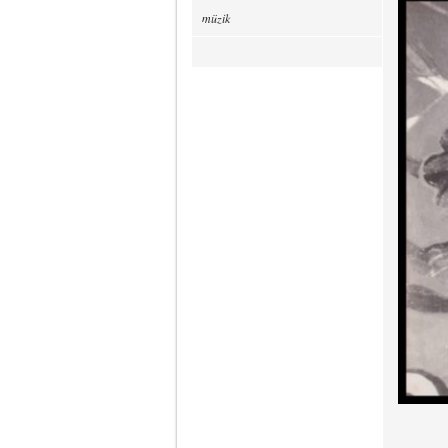
müzik