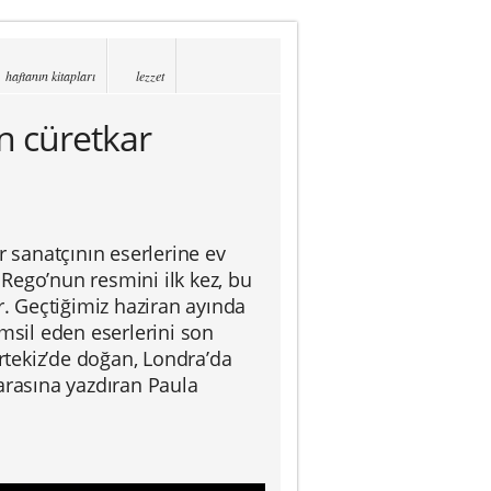
haftanın kitapları
lezzet
n cüretkar
r sanatçının eserlerine ev
, Rego’nun resmini ilk kez, bu
r. Geçtiğimiz haziran ayında
msil eden eserlerini son
ortekiz’de doğan, Londra’da
arasına yazdıran Paula