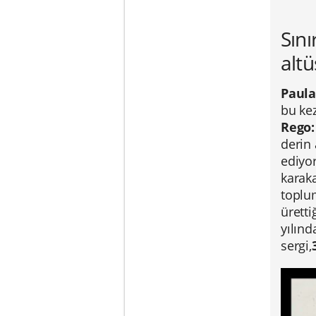
Sını
altü
Paula
bu kez
Rego:
derin 
ediyor
karaka
toplum
üretti
yılınd
sergi,