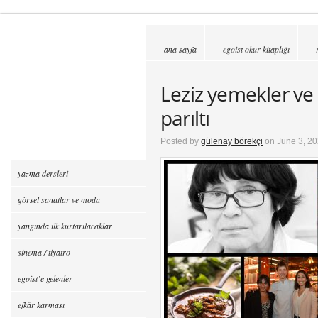
ana sayfa
egoist okur kitaplığı
Leziz yemekler ve
parıltı
Posted by
gülenay börekçi
on June 3, 20
yazma dersleri
görsel sanatlar ve moda
yangında ilk kurtarılacaklar
sinema / tiyatro
egoist’e gelenler
efkâr karması