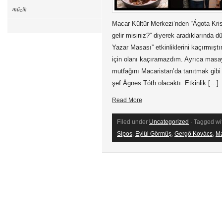
müzik
Macar Kültür Merkezi’nden “Ágota Kris
gelir misiniz?” diyerek aradıklarında 
Yazar Masası” etkinliklerini kaçırmı
için olanı kaçıramazdım. Ayrıca masa
mutfağını Macaristan’da tanıtmak gibi 
şef Ágnes Tóth olacaktı. Etkinlik […]
Read More
Filed under
Uncategorized
· Tagged wi
Sipos
,
Eylül Görmüş
,
Gergő Kovács
,
Ma