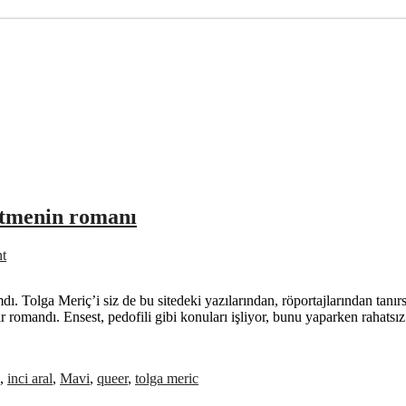
detmenin romanı
t
ımdı. Tolga Meriç’i siz de bu sitedeki yazılarından, röportajlarından ta
 romandı. Ensest, pedofili gibi konuları işliyor, bunu yaparken rahatsı
,
inci aral
,
Mavi
,
queer
,
tolga meric