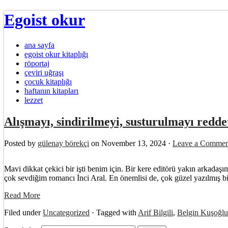
Egoist okur
ana sayfa
egoist okur kitaplığı
röportaj
çeviri uğraşı
çocuk kitaplığı
haftanın kitapları
lezzet
Alışmayı, sindirilmeyi, susturulmayı red
Posted by
gülenay börekçi
on November 13, 2024 ·
Leave a Commen
Mavi dikkat çekici bir işti benim için. Bir kere editörü yakın arkadaş
çok sevdiğim romancı İnci Aral. En önemlisi de, çok güzel yazılmış bir
Read More
Filed under
Uncategorized
· Tagged with
Arif Bilgili
,
Belgin Kuşoğlu