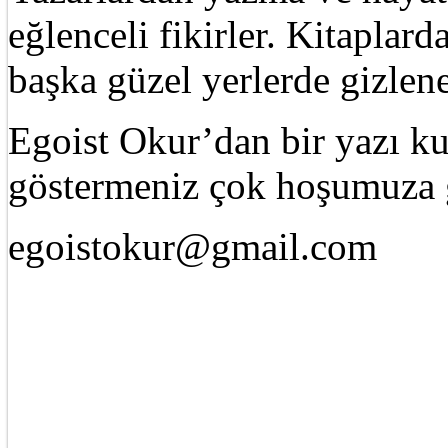
eğlenceli fikirler. Kitaplard
başka güzel yerlerde gizle
Egoist Okur’dan bir yazı k
göstermeniz çok hoşumuza g
egoistokur@gmail.com