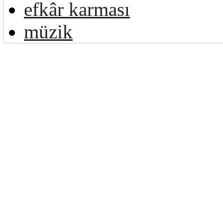
efkâr karması
müzik