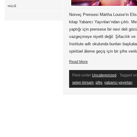
müzik
Norveç Prensesi Märtha Louise’in Elis
kitap Yabancı Yayınları’ndan çıktı. Me
yaptığı için prensese bir nevi deli gö
vazgeçmeye niyetli değil. Şifacılık 
Institute adlı okulunda bunları başka
spiritüel âleme geçiş için bir şifre veril
Read More
Filed under
Uncategorized
· Tagged wi
selen birsam
,
şifre
,
yabancı yayınları