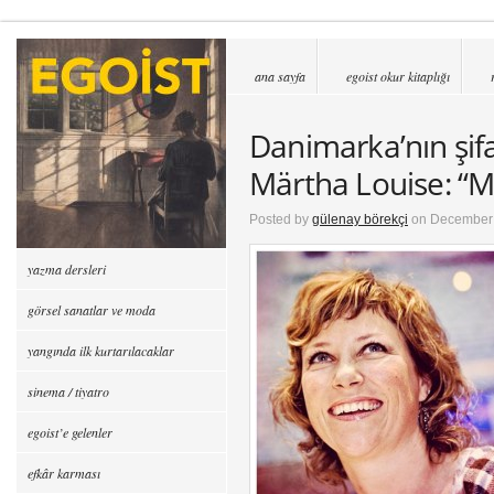
ana sayfa
egoist okur kitaplığı
Danimarka’nın şifa
Märtha Louise: “M
Posted by
gülenay börekçi
on December 
yazma dersleri
görsel sanatlar ve moda
yangında ilk kurtarılacaklar
sinema / tiyatro
egoist’e gelenler
efkâr karması