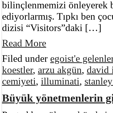
bilinçlenmemizi önleyerek
ediyorlarmış. Tıpkı ben ço
dizisi “Visitors”daki […]
Read More
Filed under
egoist'e gelenle
koestler
,
arzu akgün
,
david 
cemiyeti
,
illuminati
,
stanley
Büyük yönetmenlerin gi