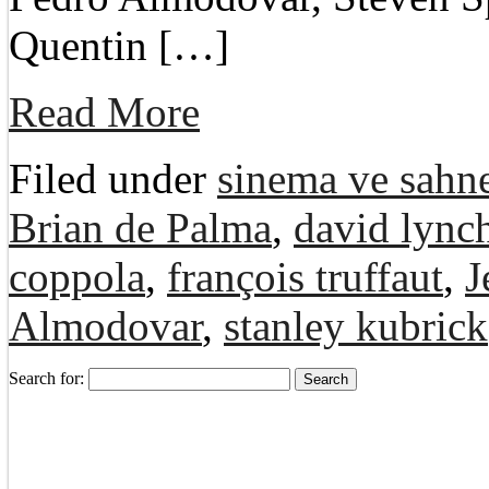
Quentin […]
Read More
Filed under
sinema ve sahne
Brian de Palma
,
david lync
coppola
,
françois truffaut
,
J
Almodovar
,
stanley kubrick
Search for: