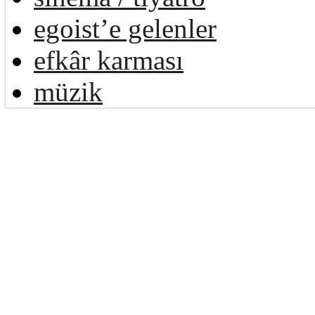
egoist’e gelenler
efkâr karması
müzik