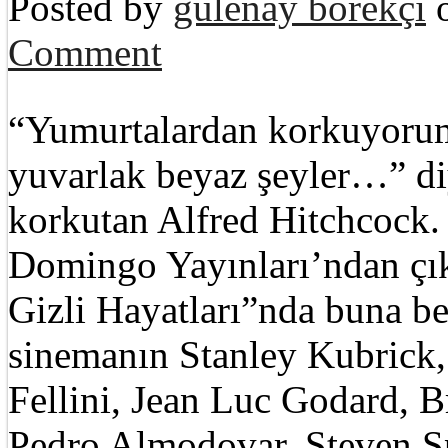
Posted by
gülenay börekçi
o
Comment
“Yumurtalardan korkuyorum
yuvarlak beyaz şeyler…” di
korkutan Alfred Hitchcock.
Domingo Yayınları’ndan çı
Gizli Hayatları”nda buna ben
sinemanın Stanley Kubrick,
Fellini, Jean Luc Godard, 
Pedro Almodovar, Steven Sp