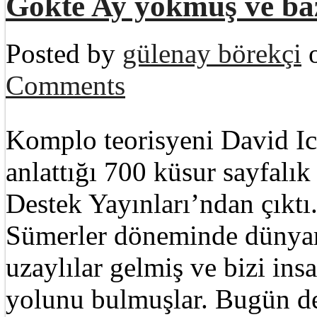
Gökte Ay yokmuş ve baz
Posted by
gülenay börekçi
o
Comments
Komplo teorisyeni David Ic
anlattığı 700 küsur sayfalı
Destek Yayınları’ndan çıktı
Sümerler döneminde dünya
uzaylılar gelmiş ve bizi ins
yolunu bulmuşlar. Bugün d