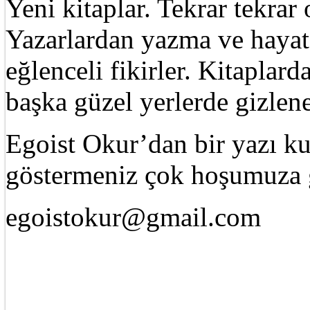
Yeni kitaplar. Tekrar tekra
Yazarlardan yazma ve hayat 
eğlenceli fikirler. Kitaplard
başka güzel yerlerde gizle
Egoist Okur’dan bir yazı k
göstermeniz çok hoşumuza g
egoistokur@gmail.com