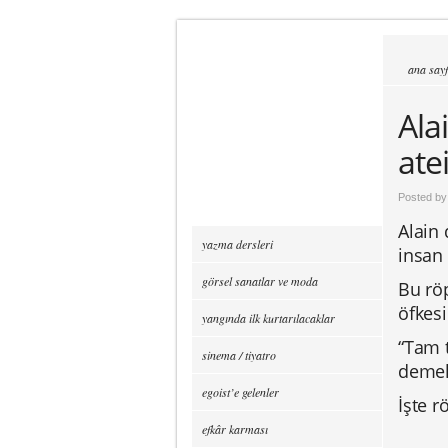
ana say
Ala
ate
Posted b
Alain
yazma dersleri
insan 
görsel sanatlar ve moda
Bu röp
öfkes
yangında ilk kurtarılacaklar
“Tam t
sinema / tiyatro
demel
egoist’e gelenler
İşte r
efkâr karması