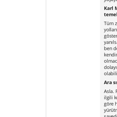
Karl 
temel
Tüm ze
yollar
göster
yanıls
ben de
kendi
olmad
dolayı
olabil
Ara s
Asla. 
ilgili
göre h
yürütm
sayede