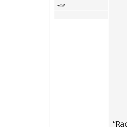
müzik
“Rad