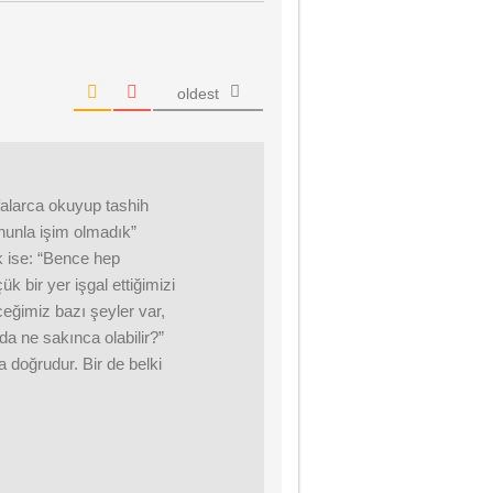
oldest
falarca okuyup tashih
unla işim olmadık”
k ise: “Bence hep
 bir yer işgal ettiğimizi
ceğimiz bazı şeyler var,
a ne sakınca olabilir?”
 doğrudur. Bir de belki