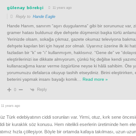
gülenay börekçi
11 years ago
Reply to
Hande Eagle
Hande Hanım, sanırım “aşırı duygulanma” gibi bir sorununuz var, zi
gramer hatası buldunuz diye dehşete düşmenizi başka türlü anla
Yerinizde olsam, sokağa çıkmaz, gazete okumaz televiyona bakma
dehşete kapılan biri için hayat zor olmalı. Uyarınız üzerine ilk iki ha
fazladan bir “k” ve “ı” kullanmışım, haklısınız. “Gene de” ve “dolay
eleştirilerinizi ise dikkate almıyorum, çünkü hiç değilse kendi yazım
kullanacağıma karar verme özgürlüne neyse ki hâlâ sahibim. Öte ya
yorumunuzu defalarca okuyup tashih etseydiniz. Birini eleştirirken, e
beterini yapmak insanı bayağı komik
…
Read more »
Reply
0
11 years ago
 Türk edebiyatının ciddi sorunları var. Yirmi, otuz, kırk sene önces
ddi bir kuraklık söz konusu. Hem nitelikli eserlerin üretiminde hem eleş
tımız hızla çölleşiyor. Böyle bir ortamda kafaya takılması, uzun uz