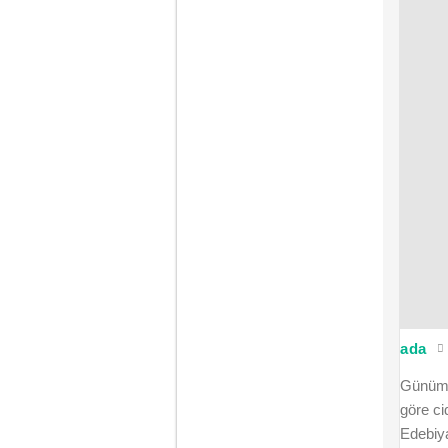
ada
Günümüz
göre ci
Edebiya