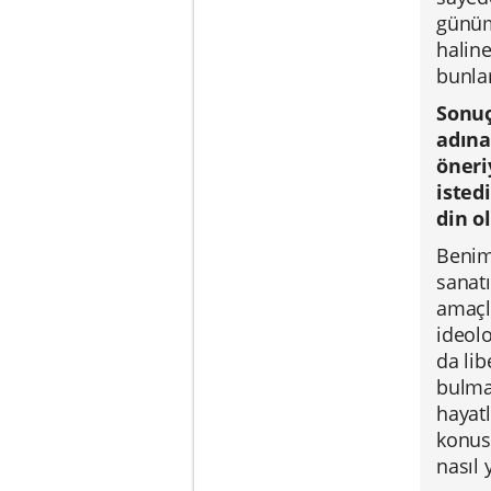
günüm
haline
bunla
Sonuç
adına
öneri
isted
din o
Benim 
sanatı
amaçla
ideol
da lib
bulma
hayatl
konusu
nasıl 