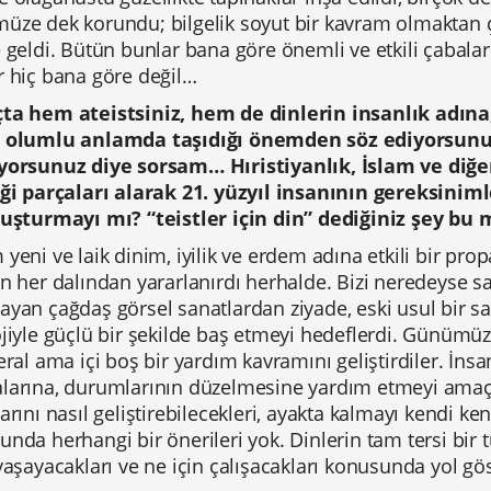
üze dek korundu; bilgelik soyut bir kavram olmaktan çı
 geldi. Bütün bunlar bana göre önemli ve etkili çabalar.
r hiç bana göre değil…
ta hem ateistsiniz, hem de dinlerin insanlık adın
 olumlu anlamda taşıdığı önemden söz ediyorsunu
yorsunuz diye sorsam… Hıristiyanlık, İslam ve diğe
iği parçaları alarak 21. yüzyıl insanının gereksiniml
luşturmayı mı? “teistler için din” dediğiniz şey bu
yeni ve laik dinim, iyilik ve erdem adına etkili bir pr
n her dalından yararlanırdı herhalde. Bizi neredeyse s
yan çağdaş görsel sanatlardan ziyade, eski usul bir san
ojiyle güçlü bir şekilde baş etmeyi hedeflerdi. Günümü
eral ama içi boş bir yardım kavramını geliştirdiler. İns
larına, durumlarının düzelmesine yardım etmeyi amaçl
arını nasıl geliştirebilecekleri, ayakta kalmayı kendi ke
nda herhangi bir önerileri yok. Dinlerin tam tersi bir 
yaşayacakları ve ne için çalışacakları konusunda yol g