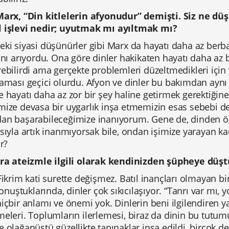
Marx, “Din kitlelerin afyonudur” demişti. Siz ne dü
 işlevi nedir; uyutmak mı ayıltmak mı?
ki siyasi düşünürler gibi Marx da hayatı daha az berba
ını arıyordu. Ona göre dinler hakikaten hayatı daha az b
ebilirdi ama gerçekte problemleri düzeltmedikleri için 
aması geçici olurdu. Afyon ve dinler bu bakımdan aynı 
 hayatı daha az zor bir şey haline getirmek gerektiği
mize devasa bir uygarlık inşa etmemizin esas sebebi d
an başarabileceğimize inanıyorum. Gene de, dinden öğ
sıyla artık inanmıyorsak bile, ondan işimize yarayan 
ir?
ıra ateizmle ilgili olarak kendinizden şüpheye dü
Fikrim kati surette değişmez. Batıl inançları olmayan bi
 konuştuklarında, dinler çok sıkıcılaşıyor. “Tanrı var mı
içbir anlamı ve önemi yok. Dinlerin beni ilgilendiren yan
eleri. Toplumların ilerlemesi, biraz da dinin bu tutu
 olağanüstü güzellikte tapınaklar inşa edildi, birçok değ