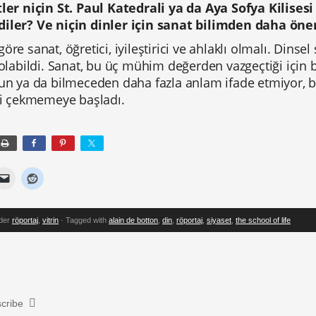
tler niçin St. Paul Katedrali ya da Aya Sofya Kilisesi
iler? Ve niçin dinler için sanat bilimden daha öne
öre sanat, öğretici, iyileştirici ve ahlaklı olmalı. Dinse
 olabildi. Sanat, bu üç mühim değerden vazgeçtiği için 
yun ya da bilmeceden daha fazla anlam ifade etmiyor, 
ini çekmemeye başladı.
nder
röportaj
,
vitrin
· Tagged with
alain de botton
,
din
,
röportaj
,
siyaset
,
the school of life
cribe