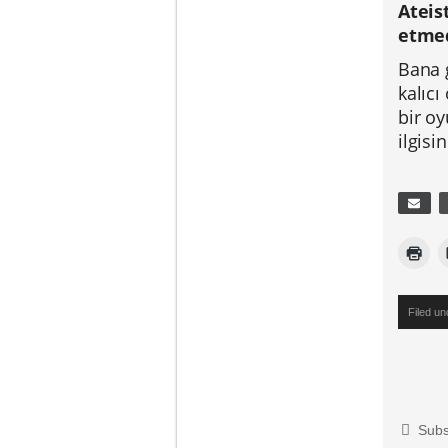
Ateis
etmed
Bana g
kalıcı
bir o
ilgis
Filed u
Subs