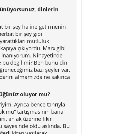
şünüyorsunuz, dinlerin
t bir şey haline getirmenin
erbat bir şey gibi
yarattıkları mutluluk
kapıya çıkıyordu. Marx gibi
ne inanıyorum. Nihayetinde
e bu değil mi? Ben bunu din
reneceğimiz bazı şeyler var,
kadarını almamızda ne sakınca
ştüğünüz oluyor mu?
riyim. Ayrıca bence tanrıyla
, yok mu” tartışmasının bana
ı, ahlak üzerine fikir
mu sayesinde oldu aslında. Bu
erli kitap yazılarak