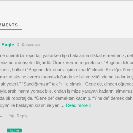
MMENTS
 Eagle
11 years ago
ne önemli bir röportajı yazarken tipo hatalarına dikkat etmemeniz, de
niz beni dehşete düşürdü. Örnek vermem gerekirse: “Bugüne dek on
ınız, halbuki “Bugüne dek onunla işim olmadı” olmalı. Bir diğer örne
mızıın aksine evrenin sonsuzluğunda ve bilinmezliğinde ne kadar küçük
k yeterli.” “Sandığımızın” tek “ı” ile olmalı. “Gene de, dinden öğrene
ıyla artık inanmıyorsak bile, ondan işimize yarayan kadarını almamızd
da bir röportaj da, “Gene de” demekten kaçınıp, “Yine de” demek daha
sıyla” ile başlayan kısım ile yeni
…
Read more »
Reply
Author