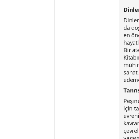
Dinle
Dinle
da doğ
en öne
hayatl
Bir at
Kitabı
mühim
sanat,
edeme
Tanrı
Peşin
için 
evreni
kavram
çevrel
yaşaya