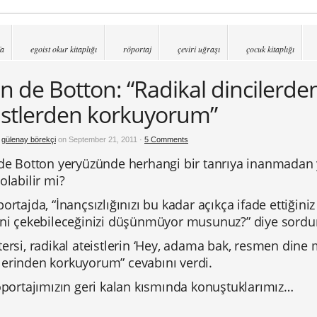
fa
egoist okur kitaplığı
röportaj
çeviri uğraşı
çocuk kitaplığı
in de Botton: “Radikal dincilerden
istlerden korkuyorum”
y
gülenay börekçi
on September 21, 2011 ·
5 Comments
 de Botton yeryüzünde herhangi bir tanrıya inanmadan y
olabilir mi?
ortajda, “İnançsızlığınızı bu kadar açıkça ifade ettiğiniz
ini çekebileceğinizi düşünmüyor musunuz?” diye sord
ersi, radikal ateistlerin ‘Hey, adama bak, resmen dine 
erinden korkuyorum” cevabını verdi.
öportajımızın geri kalan kısmında konuştuklarımız…