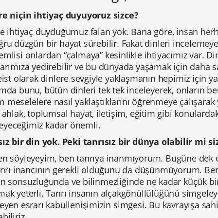
re niçin ihtiyaç duyuyoruz sizce?
re ihtiyaç duyduğumuz falan yok. Bana göre, insan her
ru düzgün bir hayat sürebilir. Fakat dinleri inceleme
mlisi onlardan “çalmaya” kesinlikle ihtiyacımız var. Din
arımıza yedirebilir ve bu dünyada yaşamak için daha sa
eist olarak dinlere sevgiyle yaklaşmanın hepimiz için y
mda bunu, bütün dinleri tek tek inceleyerek, onların be
 meselelere nasıl yaklaştıklarını öğrenmeye çalışarak 
 ahlak, toplumsal hayat, iletişim, eğitim gibi konulardak
yeceğimiz kadar önemli.
sız bir din yok. Peki tanrısız bir dünya olabilir mi 
en söyleyeyim, ben tanrıya inanmıyorum. Bugüne dek 
tanrı inancının gerekli olduğunu da düşünmüyorum. Be
n sonsuzluğunda ve bilinmezliğinde ne kadar küçük bir 
ak yeterli. Tanrı insanın alçakgönüllülüğünü simgeley
eyen esrarı kabullenişimizin simgesi. Bu kavrayışa sahi
biliriz.