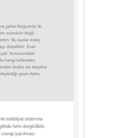
ra şahsi blogumda iki
mam mümkün değil.
zdım. Bu kadar kolay
tayı düzelttim. Evet
ısıyla” konusundaki
da hangi kelimeleri
ndan keşke siz eleştirel
leştirdiği şeyin daha
inin edebiyat ortamına
tiride hem dergicilikte.
un cevap yazılması