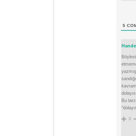
5
CO
Hande
Böylesi
etmeme
yazmışs
sandığı
kavrama
dolayıs
Bu tarz
“dolayı
0