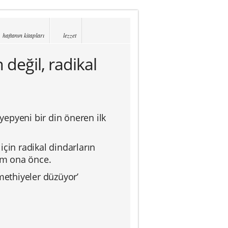
haftanın kitapları
lezzet
 değil, radikal
epyeni bir din öneren ilk
 için radikal dindarların
um ona önce.
methiyeler düzüyor’