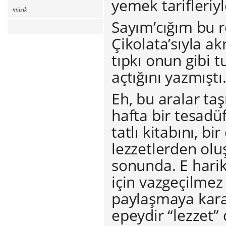
yemek tarifleriyl
müzik
Sayım’cığım bu r
Çikolata’sıyla a
tıpkı onun gibi 
açtığını yazmıştı
Eh, bu aralar ta
hafta bir tesadü
tatlı kitabını, b
lezzetlerden olu
sonunda. E hari
için vazgeçilmez 
paylaşmaya kara
epeydir “lezzet” 