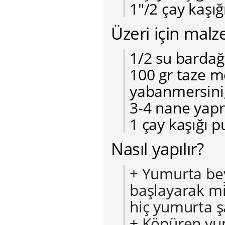
1″/2 çay kaşığ
Üzeri için mal
1/2 su barda
100 gr taze m
yabanmersini, 
3-4 nane yapr
1 çay kaşığı p
Nasıl yapılır?
+ Yumurta bey
başlayarak mi
hiç yumurta ş
+ Köpüren yum