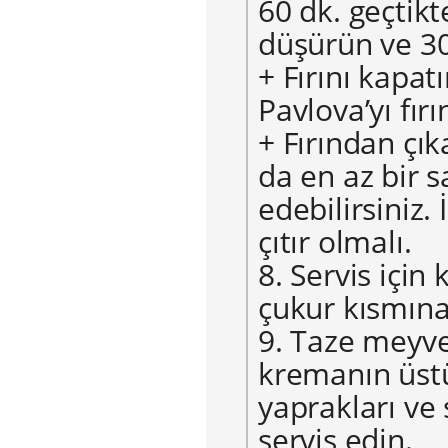
60 dk. geçtikt
düşürün ve 30
+ Fırını kapat
Pavlova’yı fırı
+ Fırından çı
da en az bir s
edebilirsiniz. 
çıtır olmalı.
8. Servis içi
çukur kısmına
9. Taze meyve
kremanın üst
yaprakları ve
servis edin.