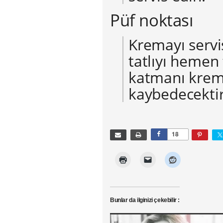
Püf noktası
Kremayı serv
tatlıyı hemen
katmanı krema
kaybedecektir
18
Bunlar da ilginizi çekebilir :