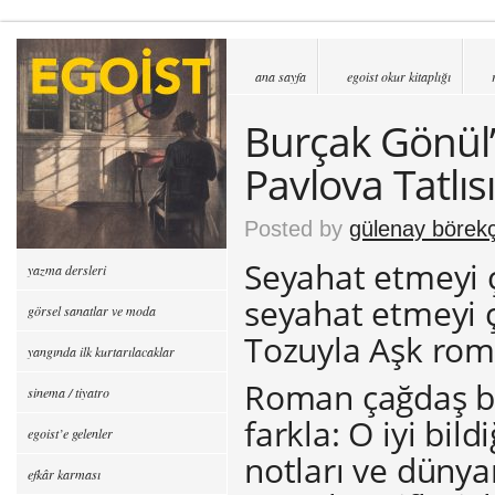
ana sayfa
egoist okur kitaplığı
Burçak Gönül’d
Pavlova Tatlısı
Posted by
gülenay börekç
Seyahat etmeyi ç
yazma dersleri
seyahat etmeyi 
görsel sanatlar ve moda
Tozuyla Aşk rom
yangında ilk kurtarılacaklar
Roman çağdaş bir
sinema / tiyatro
farkla: O iyi bi
egoist’e gelenler
notları ve dünya
efkâr karması