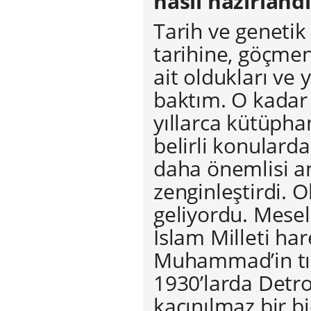
nasıl hazırland
Tarih ve genetik
tarihine, göçme
ait oldukları ve
baktım. O kadar
yıllarca kütüph
belirli konulard
daha önemlisi an
zenginleştirdi. O
geliyordu. Mesel
İslam Milleti ha
Muhammad’in tı
1930’larda Detro
kaçınılmaz bir b