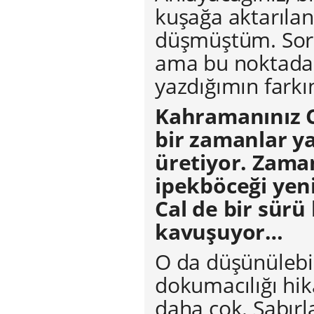
kuşağa aktarılan
düşmüştüm. Soru
ama bu noktadan 
yazdığımın fark
Kahramanınız Cal
bir zamanlar ya
üretiyor. Zama
ipekböceği yen
Cal de bir sürü
kavuşuyor…
O da düşünülebi
dokumacılığı hik
daha çok. Sabır