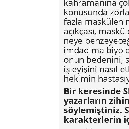
kahramanına çok
konusunda zorlan
fazla maskülen 
açıkçası, maskü
neye benzeyeceğ
imdadıma biyoloj
onun bedenini, s
işleyişini nasıl e
hekimin hastasıy
Bir keresinde 
yazarların zihi
söylemiştiniz. 
karakterlerin i