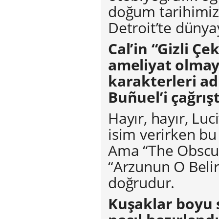
doğum tarihimiz 
Detroit’te dünya
Cal’in “Gizli Çek
ameliyat olmay
karakterleri adl
Buñuel’i çağrışt
Hayır, hayır, Luc
isim verirken b
Ama “The Obscur
“Arzunun O Belir
doğrudur.
Kuşaklar boyu 