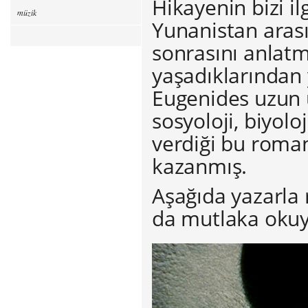
Hikayenin bizi il
müzik
Yunanistan aras
sonrasını anlatm
yaşadıklarından 
Eugenides uzun u
sosyoloji, biyolo
verdiği bu roman
kazanmış.
Aşağıda yazarla 
da mutlaka oku