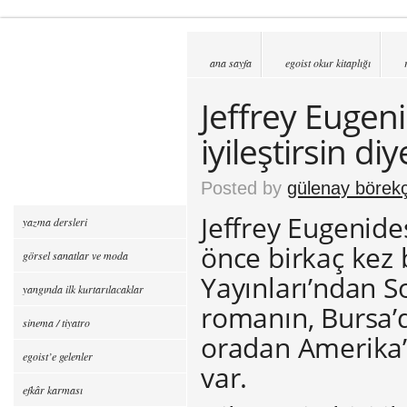
ana sayfa
egoist okur kitaplığı
Jeffrey Eugeni
iyileştirsin di
Posted by
gülenay börekç
Jeffrey Eugenide
yazma dersleri
önce birkaç kez
görsel sanatlar ve moda
Yayınları’ndan S
yangında ilk kurtarılacaklar
romanın, Bursa’
sinema / tiyatro
oradan Amerika’y
egoist’e gelenler
var.
efkâr karması