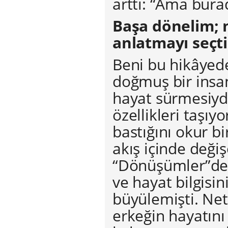
arttı: “Ama bura
Başa dönelim; ni
anlatmayı seçti
Beni bu hikâyede
doğmuş bir insa
hayat sürmesiy
özellikleri taşıy
bastığını okur b
akış içinde deği
“Dönüşümler”de a
ve hayat bilgisini
büyülemişti. Ne
erkeğin hayatını