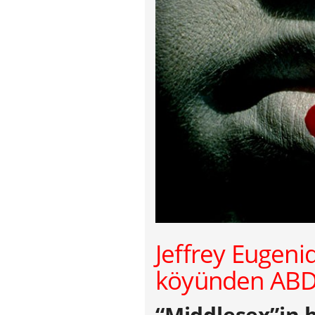
Jeffrey Eugeni
köyünden ABD’
“Middlesex”in 