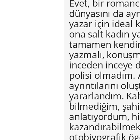
Evet, bir romancı 
dünyasını da aynı
yazar için ideal
ona salt kadın y
tamamen kendine
yazmalı, konuşma
inceden inceye 
polisi olmadım.
ayrıntılarını ol
yararlandım. Kah
bilmediğim, şah
anlatıyordum, hi
kazandırabilme
otobiyografik ög