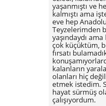
yaşanmıştı ve he
kalmıştı ama iş
eve hep Anadolul
Teyzelerimden bi
yaşındaydı ama
çok küçüktüm, b
fırsatı bulamadı
konuşamıyorlardı
kalanların yarala
olanları hiç deği
etmek istedim. S
hayat sürmüş ol
çalışıyordum.