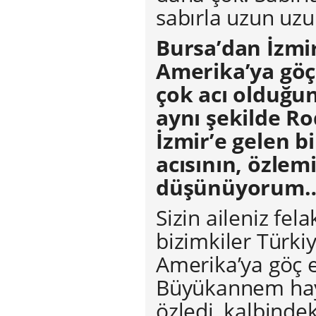
sabırla uzun uz
Bursa’dan İzmir
Amerika’ya göç 
çok acı olduğu
aynı şekilde Ro
İzmir’e gelen b
acısının, özlem
düşünüyorum
Sizin aileniz fe
bizimkiler Türki
Amerika’ya göç 
Büyükannem haya
özledi, kalbinde