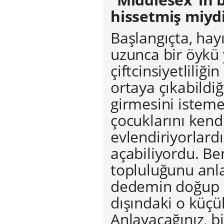
hissetmiş miyd
Başlangıçta, hayı
uzunca bir öykü
çiftcinsiyetliliği
ortaya çıkabildiğ
girmesini isteme
çocuklarını kendi
evlendiriyorlard
açabiliyordu. Ben
topluluğunu anl
dedemin doğup 
dışındaki o küç
Anlayacağınız, b