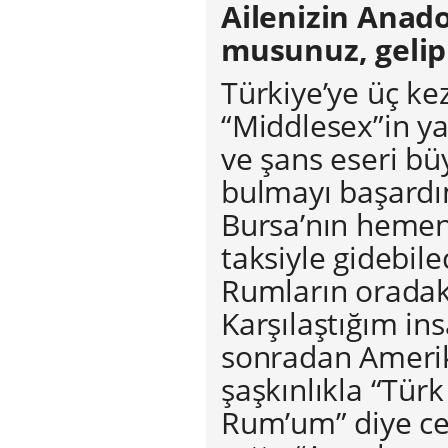
Ailenizin Anado
musunuz, geli
Türkiye’ye üç ke
“Middlesex”in y
ve şans eseri 
bulmayı başardı
Bursa’nın hemen 
taksiyle gidebil
Rumların oradaki 
Karşılaştığım in
sonradan Amerika
şaşkınlıkla “Tür
Rum’um” diye ce