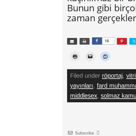
Bunun gibi birç
zaman gerçekler
16
Filed under
röportaj
,
vitr
yayınları
,
fard muhamm
middlesex
,
solmaz kamu
Subscribe