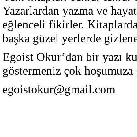
Yazarlardan yazma ve hayat 
eğlenceli fikirler. Kitaplard
başka güzel yerlerde gizle
Egoist Okur’dan bir yazı k
göstermeniz çok hoşumuza g
egoistokur@gmail.com