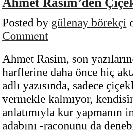
Ahmet Rasim’den Çiçek
Posted by
gülenay börekçi
o
Comment
Ahmet Rasim, son yazıların
harflerine daha önce hiç ak
adlı yazısında, sadece çiçek
vermekle kalmıyor, kendisin
anlatımıyla kur yapmanın in
adabını -raconunu da denebi