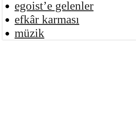
egoist’e gelenler
efkâr karması
müzik