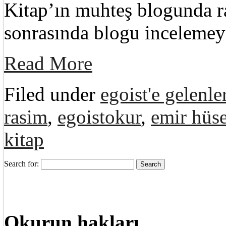
Kitap’ın muhteş blogunda 
sonrasında blogu incelemey
Read More
Filed under
egoist'e gelenle
rasim
,
egoistokur
,
emir hüse
kitap
Search for:
Okurun hakları