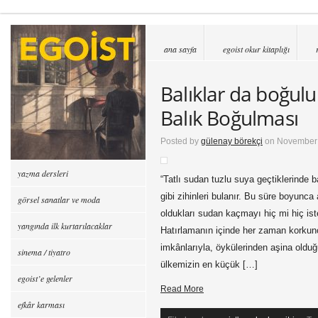
ana sayfa
egoist okur kitaplığı
Balıklar da boğulur
Balık Boğulması
Posted by
gülenay börekçi
on November 
yazma dersleri
“Tatlı sudan tuzlu suya geçtiklerinde
gibi zihinleri bulanır. Bu süre boyunca
görsel sanatlar ve moda
oldukları sudan kaçmayı hiç mi hiç ist
yangında ilk kurtarılacaklar
Hatırlamanın içinde her zaman korku
imkânlarıyla, öykülerinden aşina oldu
sinema / tiyatro
ülkemizin en küçük […]
egoist’e gelenler
Read More
efkâr karması