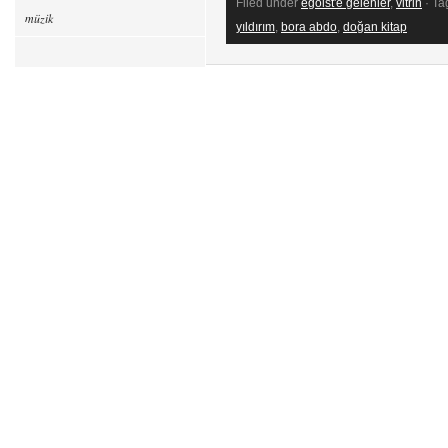
Filed under
egoist'e gelenler
,
vitrin
· Ta
müzik
yıldırım
,
bora abdo
,
doğan kitap