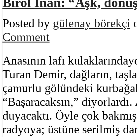
Birol İnan: “Aşk, dön
Posted by
gülenay börekçi
o
Comment
Anasının lafı kulaklarında
Turan Demir, dağların, taşla
çamurlu gölündeki kurbağala
“Başaracaksın,” diyorlardı. 
duyacaktı. Öyle çok bakmışt
radyoya; üstüne serilmiş dan