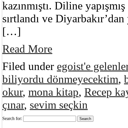
kazınmıştı. Diline yapışmış 
sırtlandı ve Diyarbakır’dan
[…]
Read More
Filed under
egoist'e gelenle
biliyordu dönmeyecektim
,
okur
,
mona kitap
,
Recep k
çınar
,
sevim seçkin
Search for: