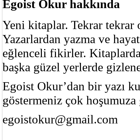
Egoist Okur hakkında
Yeni kitaplar. Tekrar tekra
Yazarlardan yazma ve hayat 
eğlenceli fikirler. Kitaplard
başka güzel yerlerde gizle
Egoist Okur’dan bir yazı k
göstermeniz çok hoşumuza g
egoistokur@gmail.com