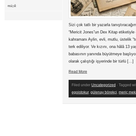
müzik
Sizi çok tatlı bir yazarla tanıştıracağ
“Mericit Jones”un Dex Kitap etiketiyl
kahramanı Aylin, evli, mutlu, üstelik “
terk ediliyor. Ve kızını, ona hâlâ 13 
babasının yanında büyütmeye başlıyor.
olarak çalıştığı işyerinde bir türlü […]
Read More
Filed under
Uncategorized
· Tagged wi
egoistokur
,
gülenay börekçi
,
meriç mek