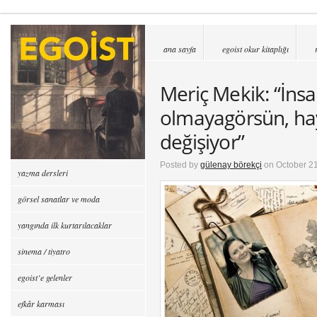
ana sayfa
egoist okur kitaplığı
Meriç Mekik: “İnsa
olmayagörsün, hay
değişiyor”
Posted by
gülenay börekçi
on October 21
yazma dersleri
görsel sanatlar ve moda
yangında ilk kurtarılacaklar
sinema / tiyatro
egoist’e gelenler
efkâr karması