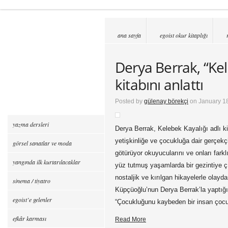
ana sayfa
egoist okur kitaplığı
Derya Berrak, “Kel
kitabını anlattı
Posted by
gülenay börekçi
on January 18
yazma dersleri
Derya Berrak, Kelebek Kayalığı adlı k
yetişkinliğe ve çocukluğa dair gerçekç
görsel sanatlar ve moda
götürüyor okuyucularını ve onları far
yangında ilk kurtarılacaklar
yüz tutmuş yaşamlarda bir gezintiye ç
nostaljik ve kırılgan hikayelerle olay
sinema / tiyatro
Küpçüoğlu’nun Derya Berrak’la yaptığı
egoist’e gelenler
“Çocukluğunu kaybeden bir insan çoc
efkâr karması
Read More