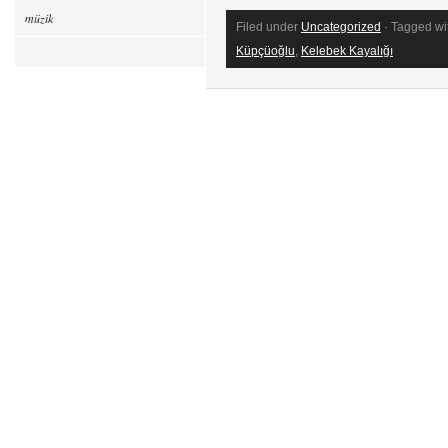
müzik
Filed under
Uncategorized
· Tagged wi
Küpçüoğlu
,
Kelebek Kayalığı