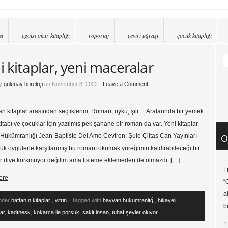
fa
egoist okur kitaplığı
röportaj
çeviri uğraşı
çocuk kitaplığı
i kitaplar, yeni maceralar
by
gülenay börekçi
on November 8, 2022 ·
Leave a Comment
an kitaplar arasından seçtiklerim. Roman, öykü, şiir… Aralarında bir yemek
kitabı ve çocuklar için yazılmış pek şahane bir roman da var. Yeni kitaplar
Hükümranlığı Jean-Baptiste Del Amo Çeviren: Şule Çiltaş Can Yayınları
O
k övgülerle karşılanmış bu romanı okumak yüreğimin kaldırabileceği bir
ir diye korkmuyor değilim ama listeme eklemeden de olmazdı. […]
F
ore
“
a
under
haftanın kitapları
,
vitrin
· Tagged with
hayvan hükümranlığı
,
hikayeli
b
ar
,
kadınesk
,
kokarca ile porsuk
,
saklı insan
,
tuhaf şeyler oluyor
1