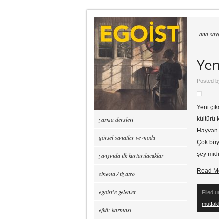
ana say
Yen
Posted 
Yeni çık
yazma dersleri
kültürü 
Hayvan 
görsel sanatlar ve moda
Çok büyü
şey mid
yangında ilk kurtarılacaklar
Read M
sinema / tiyatro
egoist’e gelenler
Filed 
mutfakl
efkâr karması