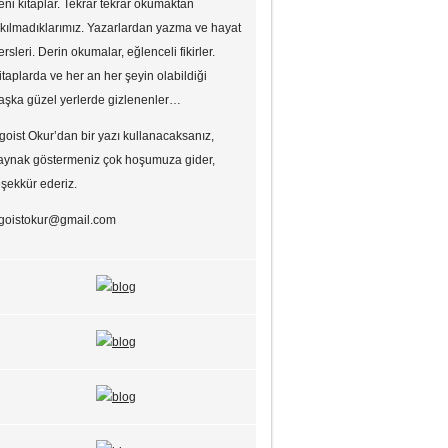
eni kitaplar. Tekrar tekrar okumaktan
ıkılmadıklarımız. Yazarlardan yazma ve hayat
ersleri. Derin okumalar, eğlenceli fikirler.
itaplarda ve her an her şeyin olabildiği
aşka güzel yerlerde gizlenenler…
goist Okur’dan bir yazı kullanacaksanız,
aynak göstermeniz çok hoşumuza gider,
eşekkür ederiz.
goistokur@gmail.com