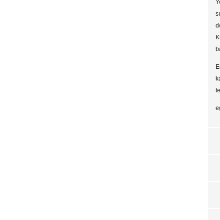
Y
s
d
K
b
E
k
t
e