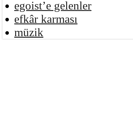
egoist’e gelenler
efkâr karması
müzik