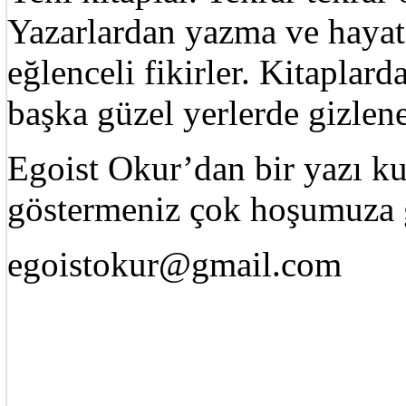
Yazarlardan yazma ve hayat 
eğlenceli fikirler. Kitaplard
başka güzel yerlerde gizle
Egoist Okur’dan bir yazı k
göstermeniz çok hoşumuza g
egoistokur@gmail.com