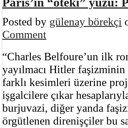
Paris’in “öteki” yüzü
Posted by
gülenay börekçi
o
Comment
“Charles Belfoure’un ilk r
yayılmacı Hitler faşizminin 
farklı kesimleri üzerine pro
işgalcilere çıkar hesaplarıyla
burjuvazi, diğer yanda faşi
örgütlenen direnişçiler bu s