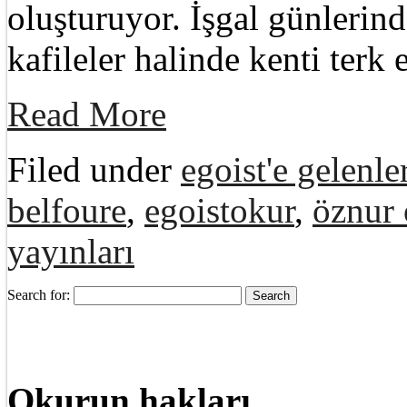
oluşturuyor. İşgal günlerind
kafileler halinde kenti terk
Read More
Filed under
egoist'e gelenle
belfoure
,
egoistokur
,
öznur
yayınları
Search for:
Okurun hakları