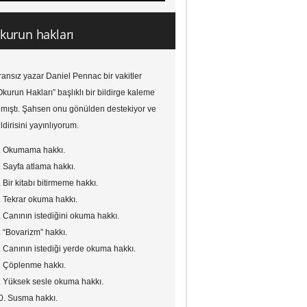
kurun hakları
ransız yazar Daniel Pennac bir vakitler
Okurun Hakları” başlıklı bir bildirge kaleme
lmıştı. Şahsen onu gönülden destekiyor ve
ildirisini yayınlıyorum.
. Okumama hakkı.
. Sayfa atlama hakkı.
. Bir kitabı bitirmeme hakkı.
. Tekrar okuma hakkı.
. Canının istediğini okuma hakkı.
. “Bovarizm” hakkı.
. Canının istediği yerde okuma hakkı.
. Çöplenme hakkı.
. Yüksek sesle okuma hakkı.
0. Susma hakkı.