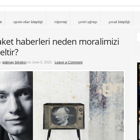
fa
egoist okur kitaplığı
röportaj
çeviri uğraşı
çocuk kitaplığı
aket haberleri neden moralimizi
eltir?
by
gülenay börekçi
on June 5, 2015 ·
Leave a Comment