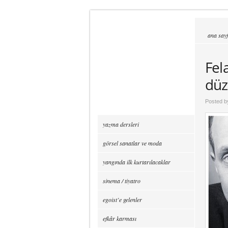
ana say
Fel
düz
Posted 
yazma dersleri
görsel sanatlar ve moda
yangında ilk kurtarılacaklar
sinema / tiyatro
egoist’e gelenler
efkâr karması