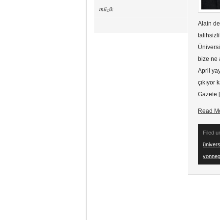
müzik
Alain de
talihsiz
Üniversi
bize ne 
April ya
çıkıyor 
Gazete 
Read M
Filed 
ünivers
vonneg