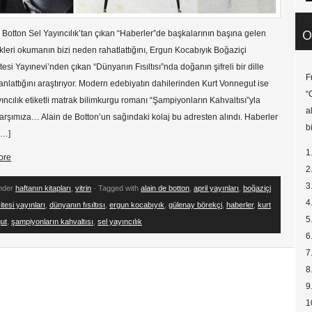
O
 Botton Sel Yayıncılık’tan çıkan “Haberler”de başkalarının başına gelen
likleri okumanın bizi neden rahatlattığını, Ergun Kocabıyık Boğaziçi
tesi Yayınevi’nden çıkan “Dünyanın Fısıltısı”nda doğanın şifreli bir dille
F
anlattığını araştırıyor. Modern edebiyatın dahilerinden Kurt Vonnegut ise
“
yıncılık etiketli matrak bilimkurgu romanı “Şampiyonların Kahvaltısı”yla
a
karşımıza… Alain de Botton’un sağındaki kolaj bu adresten alındı. Haberler
b
[…]
1
ore
2
3
under
haftanın kitapları
,
vitrin
· Tagged with
alain de botton
,
april yayınları
,
boğaziçi
4
itesi yayınları
,
dünyanın fısıltısı
,
ergun kocabıyık
,
gülenay börekçi
,
haberler
,
kurt
5
ut
,
şampiyonların kahvaltısı
,
sel yayıncılık
6
7
8
9
1