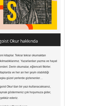
goist Okur hakkında
eni kitaplar. Tekrar tekrar okumaktan
ıkılmadıklarımız. Yazarlardan yazma ve hayat
ersleri. Derin okumalar, eğlenceli fikirler.
itaplarda ve her an her şeyin olabildiği
aşka güzel yerlerde gizlenenler…
goist Okur’dan bir yazı kullanacaksanız,
aynak göstermeniz çok hoşumuza gider,
eşekkür ederiz.