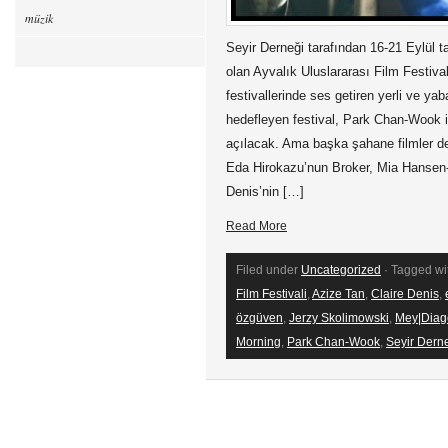
müzik
Seyir Derneği tarafından 16-21 Eylül t
olan Ayvalık Uluslararası Film Festivali
festivallerinde ses getiren yerli ve ya
hedefleyen festival, Park Chan-Wook i
açılacak. Ama başka şahane filmler de 
Eda Hirokazu’nun Broker, Mia Hansen-
Denis’nin […]
Read More
Filed under
Uncategorized
· Tagged wi
Film Festivali
,
Azize Tan
,
Claire Denis
,
özgüven
,
Jerzy Skolimowski
,
Mey|Diag
Morning
,
Park Chan-Wook
,
Seyir Dern