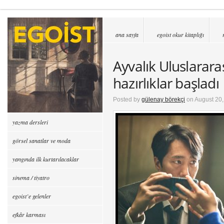
ana sayfa
egoist okur kitaplığı
Ayvalık Uluslararası
hazırlıklar başladı
Posted by
gülenay börekçi
on August 20,
yazma dersleri
görsel sanatlar ve moda
yangında ilk kurtarılacaklar
sinema / tiyatro
egoist’e gelenler
efkâr karması