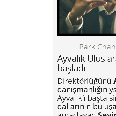
Park Chan
Ayvalık Uluslara
başladı
Direktörlüğünü
danışmanlığınıy
Ayvalık’ı başta 
dallarının buluş
amaçlayan
Seyi