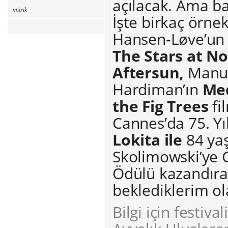
açılacak. Ama ba
müzik
İşte birkaç örne
Hansen-Løve’u
The Stars at N
Aftersun,
Manue
Hardiman’ın
Me
the Fig Trees
fi
Cannes’da 75. Yı
Lokita ile
84 ya
Skolimowski’ye C
Ödülü kazandır
beklediklerim ol
Bilgi için festiva