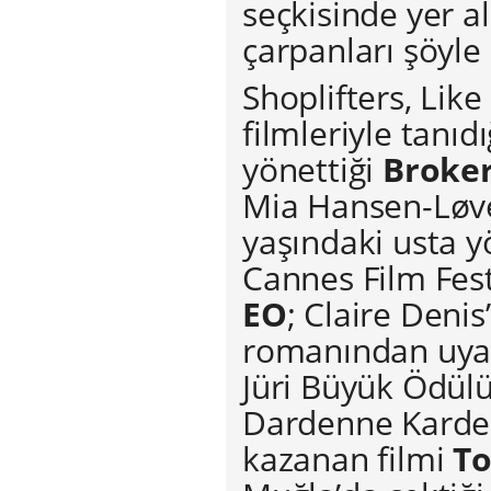
seçkisinde yer al
çarpanları şöyle 
Shoplifters, Like
filmleriyle tanı
yönettiği
Broke
Mia Hansen-Løve
yaşındaki usta 
Cannes Film Fest
EO
; Claire Denis
romanından uyarl
Jüri Büyük Ödül
Dardenne Kardeşl
kazanan filmi
To