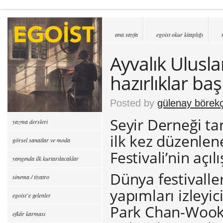
ana sayfa
egoist okur kitaplığı
Ayvalık Uluslar
hazırlıklar baş
Posted by
gülenay börekç
Seyir Derneği ta
yazma dersleri
ilk kez düzenlen
görsel sanatlar ve moda
Festivali’nin açılı
yangında ilk kurtarılacaklar
Dünya festivalle
sinema / tiyatro
yapımları izleyic
egoist’e gelenler
Park Chan-Wook
efkâr karması