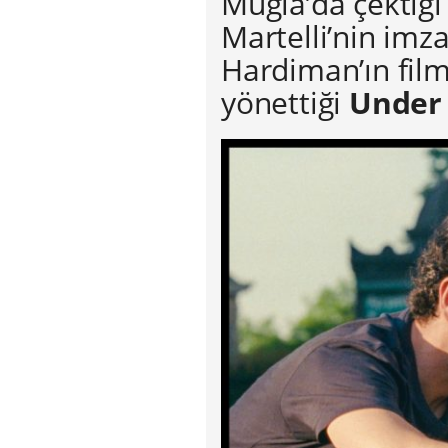
Muğla’da çektiğ
Martelli’nin imz
Hardiman’ın fil
yönettiği
Under 