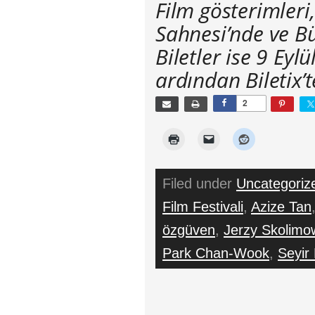
Film gösterimleri
Sahnesi’nde ve Bü
Biletler ise 9 Ey
ardından Biletix’
2
Filed under
Uncategoriz
Film Festivali
,
Azize Tan
özgüven
,
Jerzy Skolimo
Park Chan-Wook
,
Seyir