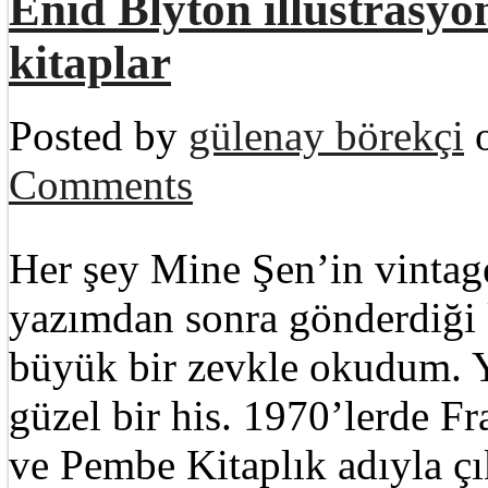
Enid Blyton illüstrasyonl
kitaplar
Posted by
gülenay börekçi
o
Comments
Her şey Mine Şen’in vintage 
yazımdan sonra gönderdiği k
büyük bir zevkle okudum. 
güzel bir his. 1970’lerde Fr
ve Pembe Kitaplık adıyla çı