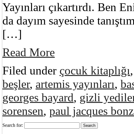
Yayınları çıkartırdı. Ben En
da dayım sayesinde tanıştı
[…]
Read More
Filed under
çocuk kitaplığı
beşler
,
artemis yayınları
,
ba
georges bayard
,
gizli yedile
sorensen
,
paul jacques bon
Search for: