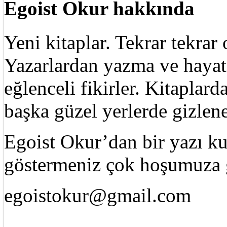
Egoist Okur hakkında
Yeni kitaplar. Tekrar tekra
Yazarlardan yazma ve hayat 
eğlenceli fikirler. Kitaplard
başka güzel yerlerde gizle
Egoist Okur’dan bir yazı k
göstermeniz çok hoşumuza g
egoistokur@gmail.com