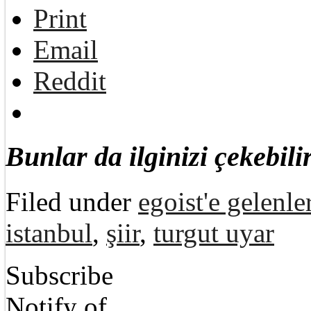
Print
Email
Reddit
Bunlar da ilginizi çekebilir
Filed under
egoist'e gelenle
istanbul
,
şiir
,
turgut uyar
Subscribe
Notify of