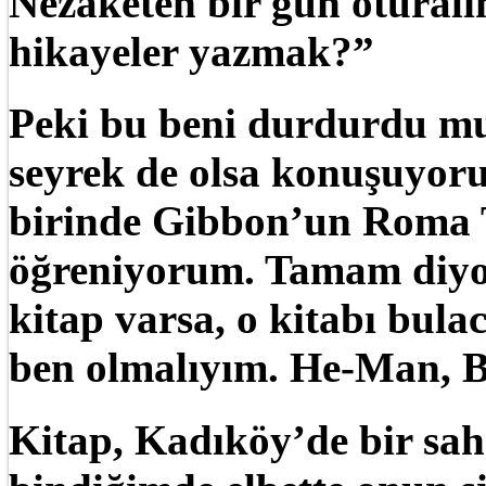
Nezaketen bir gün oturalı
hikayeler yazmak?”
Peki bu beni durdurdu mu
seyrek de olsa konuşuyoru
birinde Gibbon’un Roma Ta
öğreniyorum. Tamam diyor
kitap varsa, o kitabı bula
ben olmalıyım. He-Man,
Kitap, Kadıköy’de bir sah