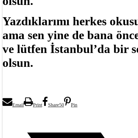
olsun.
Yazdıklarımı herkes okusu
ama sen yine de bana önce
ve lütfen İstanbul’da bir
olsun.
Email
Print
Share
50
Pin