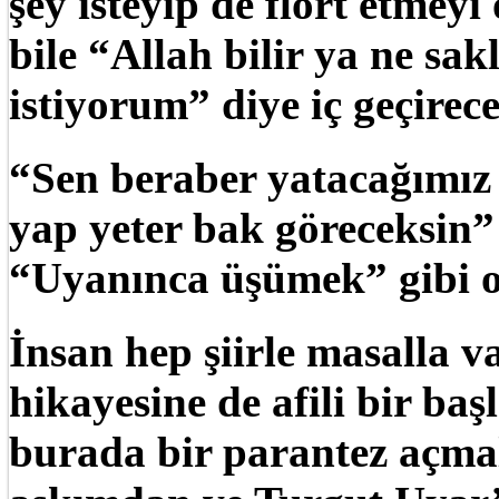
şey isteyip de flört etmeyi
bile “Allah bilir ya ne s
istiyorum” diye iç geçirec
“Sen beraber yatacağımız 
yap yeter bak göreceksin”
“Uyanınca üşümek” gibi o
İnsan hep şiirle masalla va
hikayesine de afili bir baş
burada bir parantez açma