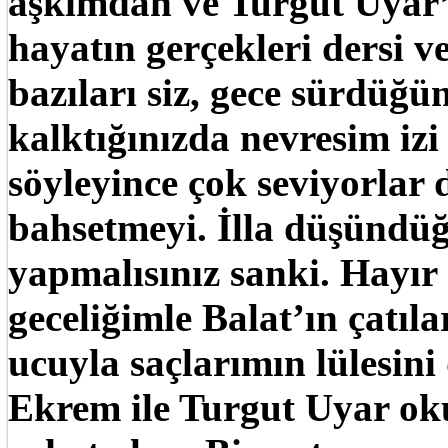
aşkımdan ve Turgut Uyar’d
hayatın gerçekleri dersi
bazıları siz, gece sürdüğü
kalktığınızda nevresim iz
söyleyince çok seviyorlar
bahsetmeyi. İlla düşündüğ
yapmalısınız sanki. Hayır
geceliğimle Balat’ın çatı
ucuyla saçlarımın lülesini
Ekrem ile Turgut Uyar ok