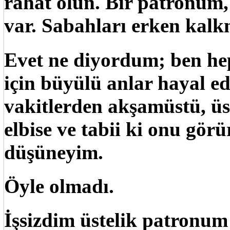
rahat olun. Bir patronum,
var. Sabahları erken kalk
Evet ne diyordum; ben he
için büyülü anlar hayal 
vakitlerden akşamüstü, ü
elbise ve tabii ki onu gör
düşüneyim.
Öyle olmadı.
İşsizdim üstelik patronum