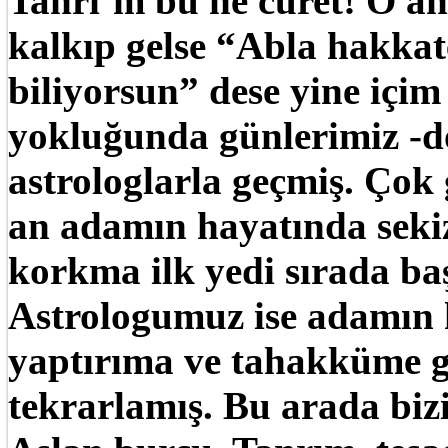
Tanrı’m bu ne cüret! O a
kalkıp gelse “Abla hakkaten
biliyorsun” dese yine iç
yokluğunda günlerimiz -do
astrologlarla geçmiş. Çok 
an adamın hayatında sekiz
korkma ilk yedi sırada ba
Astrologumuz ise adamın h
yaptırıma ve tahakküme g
tekrarlamış. Bu arada biz