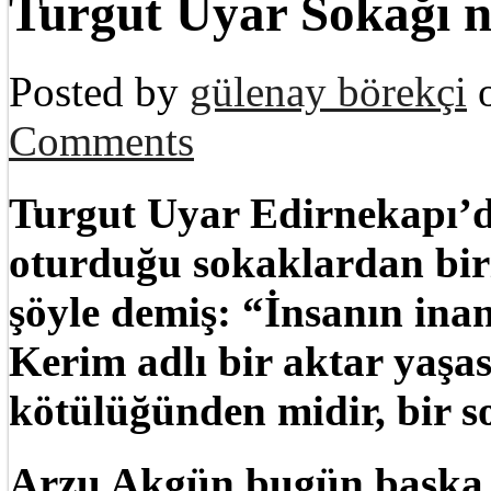
Turgut Uyar Sokağı 
Posted by
gülenay börekçi
o
Comments
Turgut Uyar Edirnekapı’d
oturduğu sokaklardan bir
şöyle demiş: “İnsanın in
Kerim adlı bir aktar yaşas
kötülüğünden midir, bir s
Arzu Akgün bugün başka bi