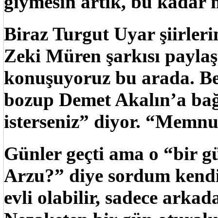
giymesin artık, bu kadar m
Biraz Turgut Uyar şiirleri
Zeki Müren şarkısı paylaşt
konuşuyoruz bu arada. Be
bozup Demet Akalın’a ba
isterseniz” diyor. “Memnu
Günler geçti ama o “bir g
Arzu?” diye sordum kendi
evli olabilir, sadece arkad