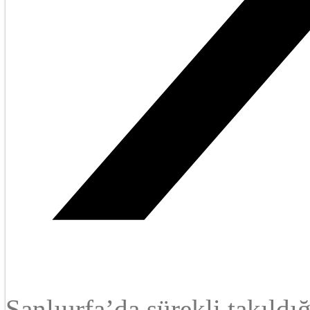
Şanlıurfa’da sürekli takıld