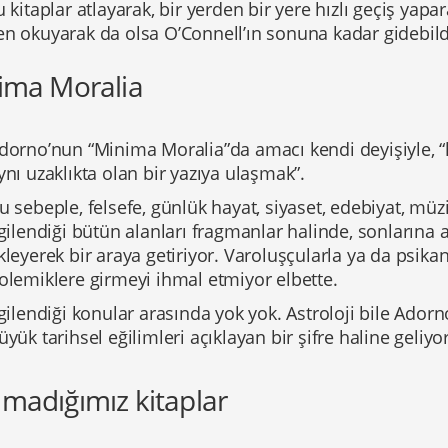
u kitaplar atlayarak, bir yerden bir yere hızlı geçiş yap
n okuyarak da olsa O’Connell’ın sonuna kadar gidebildi
ima Moralia
dorno’nun “Minima Moralia”da amacı kendi deyişiyle, 
ynı uzaklıkta olan bir yazıya ulaşmak”.
u sebeple, felsefe, günlük hayat, siyaset, edebiyat, müzik
lgilendiği bütün alanları fragmanlar halinde, sonlarına
kleyerek bir araya getiriyor. Varoluşçularla ya da psikana
olemiklere girmeyi ihmal etmiyor elbette.
lgilendiği konular arasında yok yok. Astroloji bile Ador
üyük tarihsel eğilimleri açıklayan bir şifre haline geliyor
madığımız kitaplar