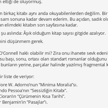
 ettiği de oluyormuş.
 birkaç kitabı aynı anda okuyabilenlerden değilim. Bir
sam sonuna kadar devam ederim. Bu açıdan, sadık old
n elimdeki kitabın son sayfasına kadar.
şu aslında: Âşık olduğum kitap sayısı gitgide azalıyor.
ini düşünmem gerek.
’Connell haklı olabilir mi? Zira onu ihanete sevk edeni
su başı, sonu, ortası olan standart romanlar olduğun
bunların yerine, parçalar halinde yazılmış fragmental
ir liste de veriyor:
ore W. Adorno’nun “Minima Moralia”sı.
do Pessoa’nın “Sessizliğin Kitabı”.
Cioran’ın “Çürümenin Kısa Tarihi”.
 Benjamin’in “Pasajlar”ı.