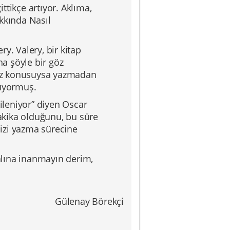
ittikçe artıyor. Aklıma,
kkında Nasıl
ry. Valery, bir kitap
na şöyle bir göz
 söz konusuysa yazmadan
nüyormuş.
ileniyor” diyen Oscar
dakika olduğunu, bu süre
izi yazma sürecine
salına inanmayın derim,
Gülenay Börekçi