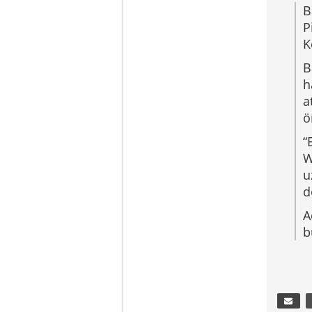
B
P
K
B
h
a
ö
“
W
u
d
A
b