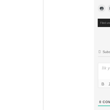
Filed u
Subs
0
CO