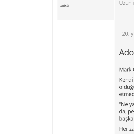
Uzun 
müzik
20. 
Ado
Mark 
Kendi 
olduğ
etmedi
“Ne ya
da, pe
başka
Her za