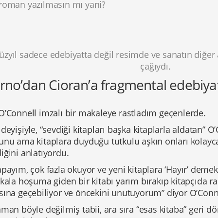
roman yazılmasın mı yani?
yüzyıl sadece edebiyatta değil resimde ve sanatın diğer
çağıydı.
rno’dan Cioran’a fragmental edebiya
O’Connell imzalı bir makaleye rastladım geçenlerde.
deyişiyle, “sevdiği kitapları başka kitaplarla aldatan” O’C
unu ama kitaplara duyduğu tutkulu aşkın onları kolayca
ğini anlatıyordu.
payım, çok fazla okuyor ve yeni kitaplara ‘Hayır’ deme
kala hoşuma giden bir kitabı yarım bırakıp kitapçıda r
sına geçebiliyor ve öncekini unutuyorum” diyor O’Conn
man böyle değilmiş tabii, ara sıra “esas kitaba” geri d