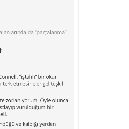
 alanlarında da “parçalanma”
t
onnell, “iştahlı” bir okur
 terk etmesine engel teşkil
kte zorlanıyorum. Öyle olunca
astlayıp vurulduğum bir
ell.
öndüğü ve kaldığı yerden