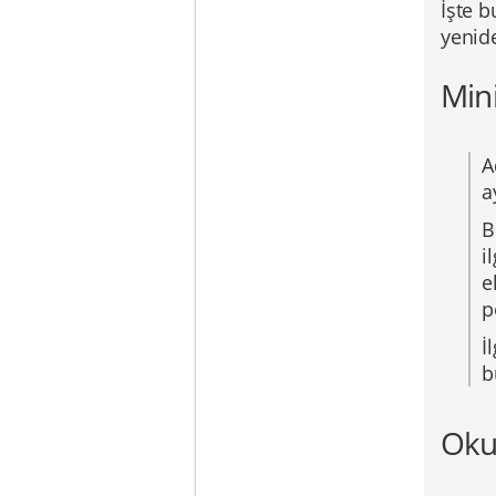
İşte b
yenide
Min
A
a
B
i
e
p
İ
b
Oku