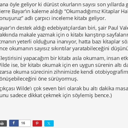
ana öyle geliyor ki dürüst okurların sayısı son yıllarda g
ierre Bayar’ın kaleme aldığı “Okumadığımız Kitaplar Ha
onuşuruz” adlı çarpıcı inceleme kitabı geliyor.
ayar’ın destek aldığı edebiyatçılardan biri, şair Paul Vale
akkında makale yazmak için o kitabı karıştırıp sayfaları
tmanın yeterli olduğuna inanıyor, hatta bazı kitaplar
nce okumanın sayısız sıkıntılar yaratabileceğini düşü
Eleştirisini yapacağım bir kitabı asla okumam, insan etk
ilde ise, bir kitabı okumak için en uygun sürenin altı 
zarsa okuma sürecinin zihnimizde kendi otobiyografim
önüşebileceğini öne sürüyormuş.
çıkçası Wilde’ı çok seven biri olarak bu altı dakika ma
unu sadece dikkat çekmek için söylemiş bence.)
16