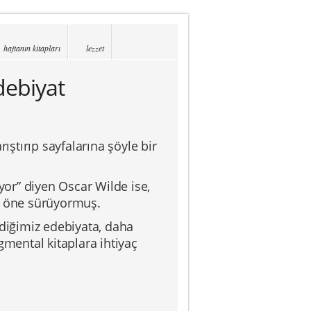
haftanın kitapları
lezzet
debiyat
ıştırıp sayfalarına şöyle bir
iyor” diyen
Oscar Wilde
ise,
nu öne sürüyormuş.
iğimiz edebiyata, daha
gmental kitaplara ihtiyaç