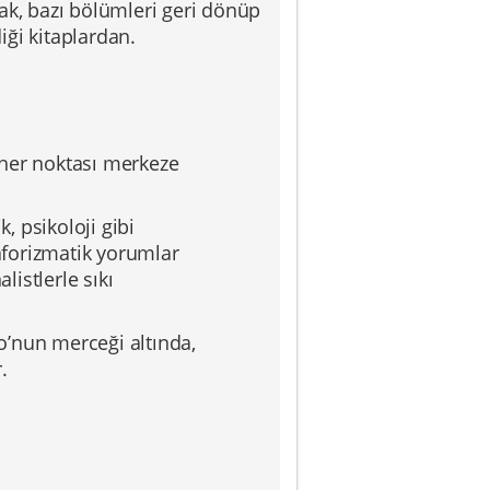
arak, bazı bölümleri geri dönüp
ği kitaplardan.
“her noktası merkeze
, psikoloji gibi
 aforizmatik yorumlar
listlerle sıkı
no’nun merceği altında,
.