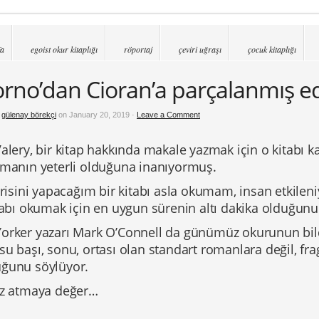
fa
egoist okur kitaplığı
röportaj
çeviri uğraşı
çocuk kitaplığı
rno’dan Cioran’a parçalanmış e
y
gülenay börekçi
on January 20, 2019 ·
Leave a Comment
alery, bir kitap hakkında makale yazmak için o kitabı kar
tmanın yeterli olduğuna inanıyormuş.
irisini yapacağım bir kitabı asla okumam, insan etkilen
itabı okumak için en uygun sürenin altı dakika olduğu
orker yazarı Mark O’Connell da günümüz okurunun bild
u başı, sonu, ortası olan standart romanlara değil, fra
ğunu söylüyor.
öz atmaya değer…