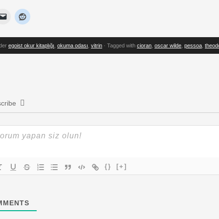
nder
egoist okur kitaplığı
,
okuma odası
,
vitrin
· Tagged with
cioran
,
oscar wilde
,
pessoa
,
theod
cribe
{}
[+]
MMENTS