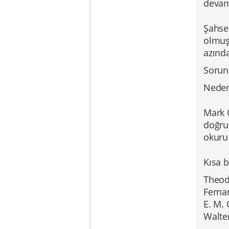
devam
Şahsen
olmuş
azında
Sorun 
Neden
Mark O
doğru
okuru 
Kısa b
Theod
Fernan
E. M. 
Walter