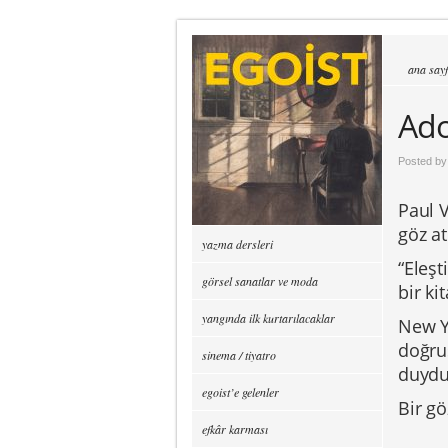
ana say
Ado
Posted b
Paul V
göz a
yazma dersleri
“Eleşt
görsel sanatlar ve moda
bir k
yangında ilk kurtarılacaklar
New Y
doğrus
sinema / tiyatro
duydu
egoist’e gelenler
Bir g
efkâr karması