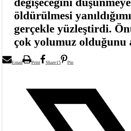
değişeceğini düşünmeye
öldürülmesi yanıldığımız
gerçekle yüzleştirdi. 
çok yolumuz olduğunu a
Email
Print
Share
15
Pin