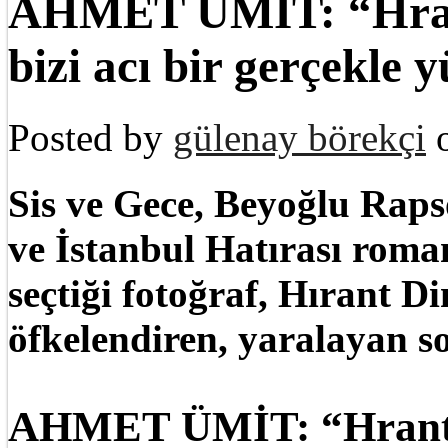
AHMET ÜMİT: “Hrant
bizi acı bir gerçekle y
Posted by
gülenay börekçi
o
Sis ve Gece, Beyoğlu Rapso
ve İstanbul Hatırası roma
seçtiği fotoğraf, Hırant Di
öfkelendiren, yaralayan s
AHMET ÜMİT: “Hrant D