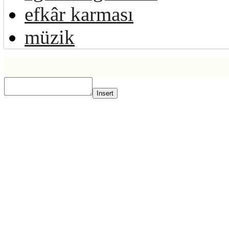
efkâr karması
müzik
Insert