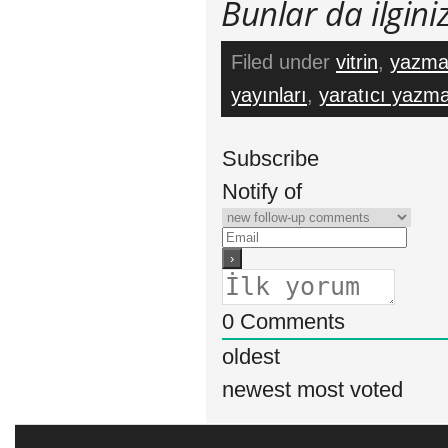
Bunlar da ilginizi
Filed under
vitrin
,
yazma 
yayınları
,
yaratıcı yazma
Subscribe
Notify of
0
Comments
oldest
newest
most voted