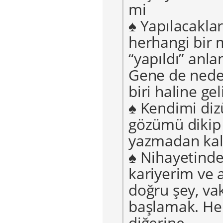
mi
♠ Yapılacakla
herhangi bir
“yapıldı” anla
Gene de nede
biri haline ge
♠ Kendimi diz
gözümü dikip
yazmadan ka
♠ Nihayetinde
kariyerim ve a
doğru şey, v
başlamak. Hem
diğerine…