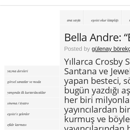
ana sayfa
egoist okur kitaplığı
Bella Andre: 
Posted by
gülenay börekç
Yıllarca Crosby S
Santana ve Jewel
yazma dersleri
yapan besteci, sö
görsel sanatlar ve moda
bugün yazdığı aş
yangında ilk kurtarılacaklar
her biri milyonla
sinema / tiyatro
yayıncılardan bi
egoist’e gelenler
kurmuş ve böyle
efkâr karması
yayıncılarından 