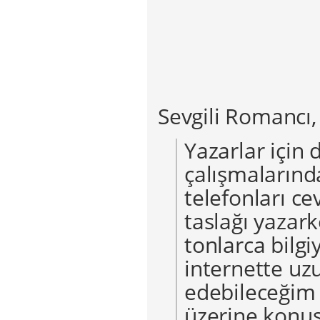
Sevgili Romancı,
Yazarlar için
çalışmalarında
telefonları c
taslağı yazark
tonlarca bilgi
internette uz
edebileceğim
üzerine konuş