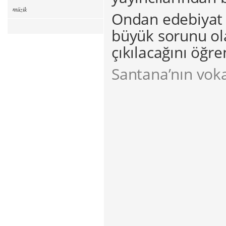
müzik
Ondan edebiyat s
büyük sorunu ola
çıkılacağını öğr
Santana’nın vokal