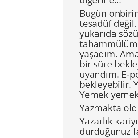
Bugün onbirin
tesadüf değil
yukarıda sözün
tahammülüm 
yaşadım. Ama 
bir süre bekl
uyandım. E-p
bekleyebilir.
Yemek yemek 
Yazmakta old
Yazarlık kariy
durduğunuz f