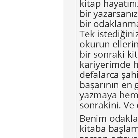
kitap hayatın
bir yazarsanız
bir odaklanma 
Tek istediğini
okurun elleri
bir sonraki ki
kariyerimde h
defalarca şahi
başarının en g
yazmaya heme
sonrakini. Ve
Benim odaklan
kitaba başlam