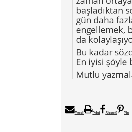
zaman ortaya 
başladıktan s
gün daha faz
engellemek, 
da kolaylaşıyo
Bu kadar sözd
En iyisi şöyle
Mutlu yazmal
Email
Print
Share
9
Pin