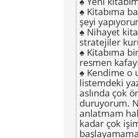
♠ Yeni kitabı
♠ Kitabıma ba
şeyi yapıyoru
♠ Nihayet kit
stratejiler k
♠ Kitabıma bi
resmen kafay
♠ Kendime o 
listemdeki ya
aslında çok ö
duruyorum. N
anlatmam hak
kadar çok işi
başlayamamam