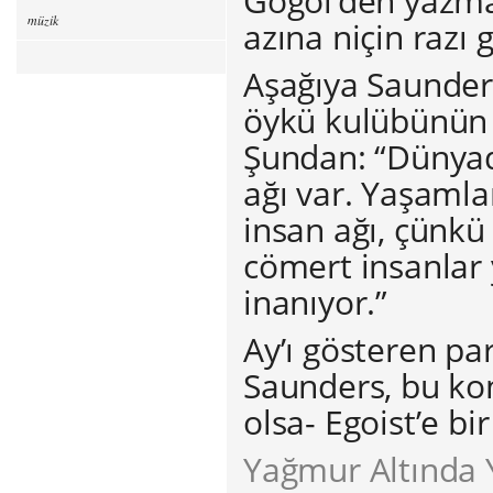
Gogol’den yazma
müzik
azına niçin razı g
Aşağıya Saunder
öykü kulübünün 
Şundan: “Dünyada 
ağı var. Yaşaml
insan ağı, çünkü
cömert insanlar 
inanıyor.”
Ay’ı gösteren p
Saunders, bu k
olsa- Egoist’e b
Yağmur Altında