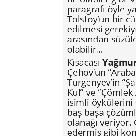
paragrafı öyle y
Tolstoy’un bir c
edilmesi gereki
arasından süzüle
olabilir…
Kısacası
Yağmur
Çehov’un “Arabad
Turgenyev’in “Şar
Kul” ve “Çömlek 
isimli öykülerin
baş başa çözüm
olanağı veriyor.
edermiş gibi kon