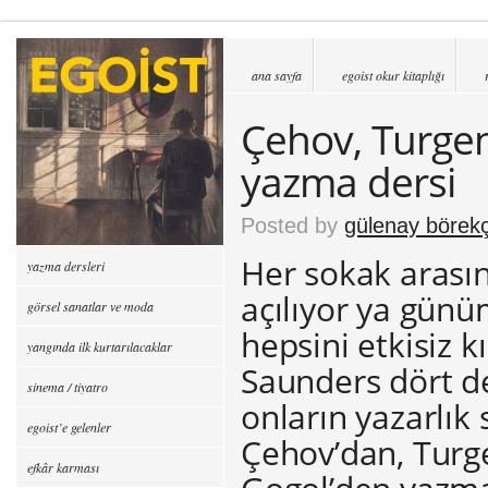
ana sayfa
egoist okur kitaplığı
Çehov, Turgen
yazma dersi
Posted by
gülenay börekç
Her sokak arasın
yazma dersleri
açılıyor ya günü
görsel sanatlar ve moda
hepsini etkisiz 
yangında ilk kurtarılacaklar
Saunders dört d
sinema / tiyatro
onların yazarlık 
egoist’e gelenler
Çehov’dan, Turg
efkâr karması