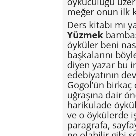
öykücülüğü üzer
meğer onun ilk 
Ders kitabı mı 
Yüzmek
bambaşk
öyküler beni nas
başkalarını böyle
diyen yazar bu in
edebiyatının dev
Gogol’ün birkaç
uğraşına dair ön
harikulade öyküle
ve o öykülerde i
paragrafa, sayfa
ne olabilir gibi 