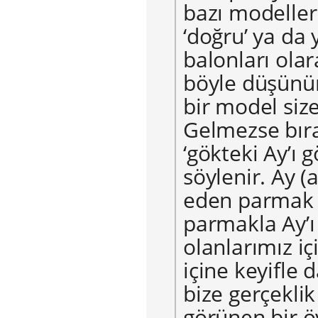
bazı modeller
‘doğru’ ya da 
balonları ola
böyle düşünür
bir model size
Gelmezse bıra
‘gökteki Ay’ı 
söylenir. Ay (
eden parmak b
parmakla Ay’ı
olanlarımız iç
içine keyifle 
bize gerçekli
görünen bir ö