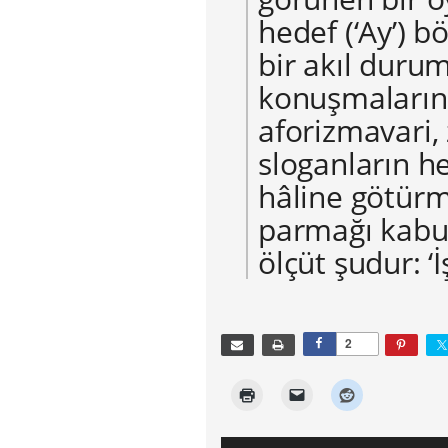
hedef (‘Ay’) 
bir akıl duru
konuşmalarını
aforizmavari,
sloganların he
hâline götürm
parmağı kabu
ölçüt şudur: ‘
2