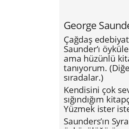
George Saunde
Çağdaş edebiyat
Saunder’ı öyküler
ama hüzünlü kit
tanıyorum. (Diğ
sıradalar.)
Kendisini çok se
sığındığım kita
Yüzmek ister ist
Saunders’ın Syra