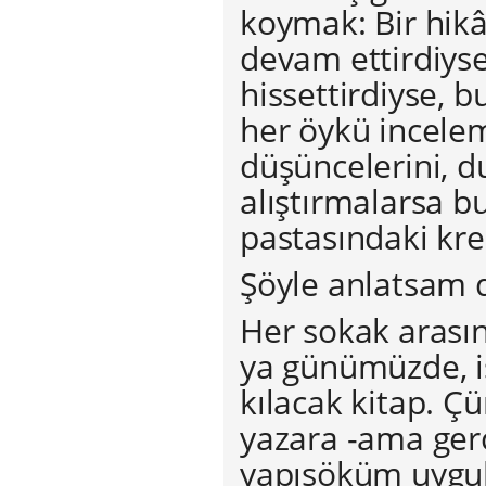
koymak: Bir hikâ
devam ettirdiyse
hissettirdiyse, b
her öykü incele
düşüncelerini, du
alıştırmalarsa b
pastasındaki kr
Şöyle anlatsam da
Her sokak arasınd
ya günümüzde, iş
kılacak kitap. 
yazara -ama gerç
yapısöküm uygul