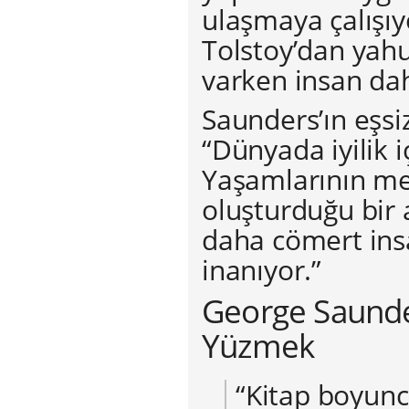
ulaşmaya çalışıy
Tolstoy’dan yah
varken insan daha
Saunders’ın eşsiz
“Dünyada iyilik i
Yaşamlarının me
oluşturduğu bir 
daha cömert ins
inanıyor.”
George Saunde
Yüzmek
“Kitap boyun