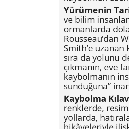
Yürümenin Tar
ve bilim insanlar
ormanlarda dola
Rousseau’dan Wo
Smith’e uzanan 
sıra da yolunu de
çıkmanın, eve fa
kaybolmanın ins
sunduğuna” inan
Kaybolma Kıla
renklerde, resiml
yollarda, hatıral
hikâyeleriyle ili