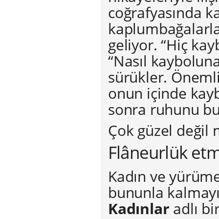
coğrafyasında ka
kaplumbağalarla,
geliyor. “Hiç ka
“Nasıl kayboluna
sürükler. Öneml
onun içinde kay
sonra ruhunu bu
Çok güzel değil 
Flâneurlük etm
Kadın ve yürüme
bununla kalmay
Kadınlar
adlı bi