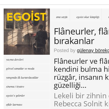
ana sayfa
egoist okur kitaplığı
Flâneurler, fl
bırakanlar
Posted by
gülenay börekç
Flâneurler ve f
yazma dersleri
kendini bulma h
görsel sanatlar ve moda
rüzgâr, insanın 
yangında ilk kurtarılacaklar
güzelliği…
sinema / tiyatro
Lekeli bir zihnin
egoist’e gelenler
Rebecca Solnit k
efkâr karması