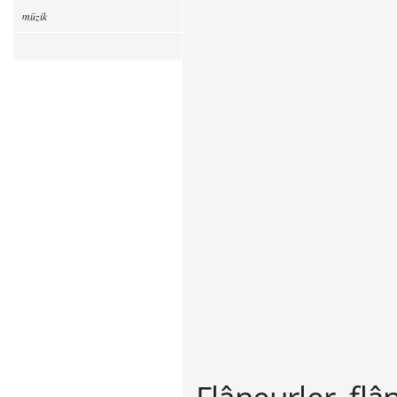
müzik