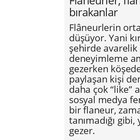
Flâneurler, flâ
bırakanlar
Flâneurlerin ort
düşüyor. Yani kı
şehirde avarelik
deneyimleme am
gezerken köşede 
paylaşan kişi de
daha çok “like”
sosyal medya fe
bir flaneur, zam
tanımadığı gibi,
gezer.