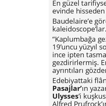
En güzel tarifiy
evinde hisseden k
Baudelaire’e gör
kaleidoscope’lar
“Kaplumbağa gez
19’uncu yüzyıl s
ince ipten tasma
gezdirirlermiş. 
ayrıntıları gözd
Edebiyattaki flâ
Pasajlar’
ın yaza
Ulysses
’i kuşkus
Alfred Prufrock’ı