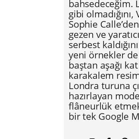
bahsedeceğim. La
gibi olmadığını,
Sophie Calle’de
gezen ve yaratıc
serbest kaldığın
yeni örnekler de
baştan aşağı kat
karakalem resiml
Londra turuna ç
hazırlayan moder
flâneurlük etmek 
bir tek Google 