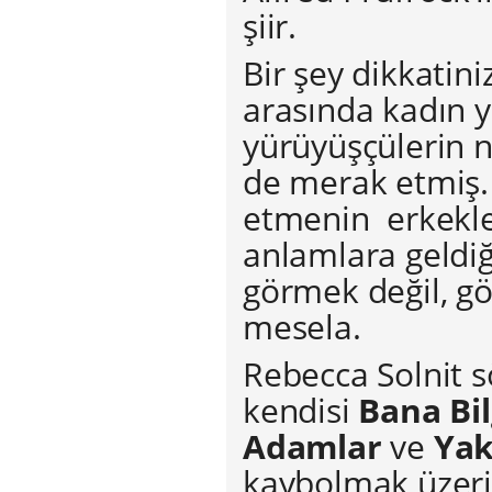
şiir.
Bir şey dikkatini
arasında kadın y
yürüyüşçülerin 
de merak etmiş.
etmenin erkeklerl
anlamlara geldiğ
görmek değil, g
mesela.
Rebecca Solnit s
kendisi
Bana Bil
Adamlar
ve
Yak
kaybolmak üzerin